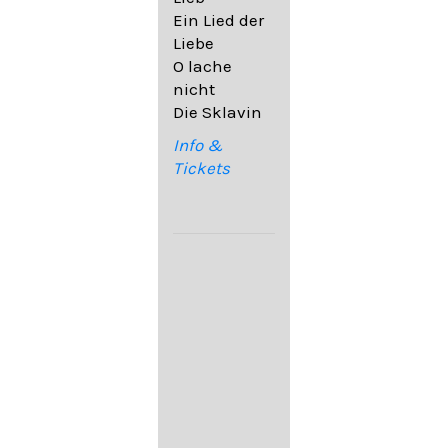
32,6
Ein Lied der
09. Ach,
Liebe
wende
O lache
diesen Blick
nicht
op. 67,4
Die Sklavin
10. Auf dem
Kirchhofe op.
Info &
105,4
Tickets
11. Von
ewiger Liebe
op. 43,1
Franz
Schubert:
12. "Der
Einsame" D.
800
13. "Im
Frühling" D.
882