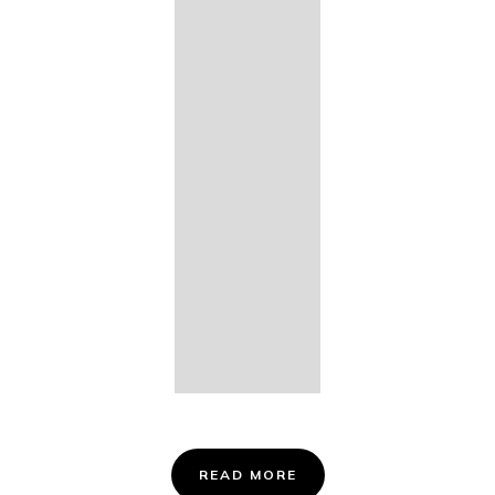
14. Des
Fischers
Liebesglück,
D. 933
15. "Auf der
Bruck" D.
853
16. "Im
Abendrot" D.
799
Info &
Tickets
READ MORE