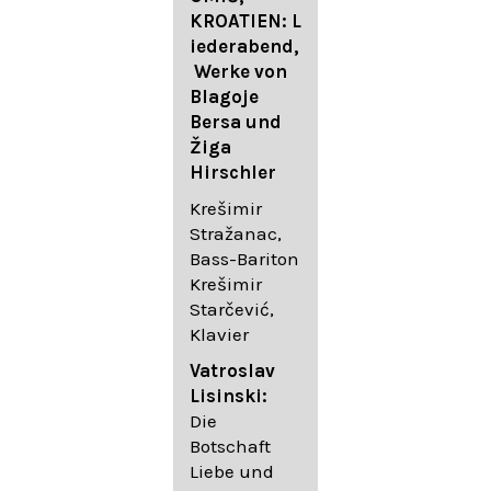
FESTIVAL
KROATIEN: L
FESTIVAL
iederabend,
ROGGENBUR
Die
Werke von
G - Georg
bekanntest
Blagoje
Friedrich
en Lieder
Bersa und
Händel:
von
Žiga
Saul HWV
Gustav
Hirschler
53
Mahler I
Johannes
Krešimir
Händel
Brahms I
Stražanac,
Festspielorc
Franz
Bass-Bariton
hester Halle
Schubert
Krešimir
Chorakadem
Starčević,
ie des
Krešimir
Klavier
Diademus-
Stražanac,
Festival
Bassbariton
Vatroslav
Benno
Hedayet
Lisinski:
Schachtner I
Djeddikar,
Die
Dirigent
Flügel
Botschaft
Liebe und
Catalina
Gustav