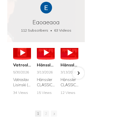
Eaoaeaoa
112 Subscribers
•
63 Videos
•
66K Views
Vatroslav Lisinski: Die Botschaft / The Message, Haenssler CLASSIC 25063
Hänssler CLASSIC: Album "Schwanengesang" (Strazanac I Tchakarova) English
Hänssler CLASSIC: Album "Schwanengesang" (Strazanac I Tchakarova)
hr2: Fruehkritik 1. Dezember 2025 - Franz Schubert: “Die Winterreise” D911
Bach: "Doch weichet, ihr tollen, vergeblich
5/30/2026
3/13/2026
3/13/2026
12/1/2025
6/7/2025
Vatroslav
Hänssler
Hänssler
hr2:
Krešimir
Lisinski (:
CLASSIC
CLASSIC
Frühkritik,
Stražana
Die
Album
Album
1.
, Bass
34 Views
15 Views
12 Views
41 Views
187 View
Botschaft /
Schwane
Schwane
Dezember
•
0 Likes
•
2 Likes
•
2 Likes
•
1 Likes
•
7 Likes
The
ngesang
ngesang
2025
Johann
•
0
•
0
•
0
•
0
•
0
Message
Franz
Franz
Franz
Sebastian
Comments
Comments
Comments
Comments
Comment
Schubert I
Schubert I
Schubert:
Bach:
1
2
Krešimir
Frances
Frances
Die
BWV 8,
Stražanac
Allitsen:
Allitsen
Winterreis
"Liebster
I Bass-
Lieder
Lieder
e D.911
Gott,