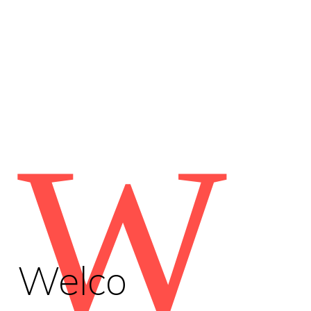
W
Welco