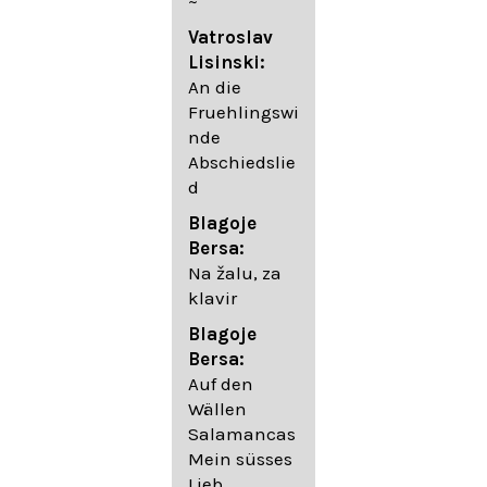
~
05. Urlicht
Vatroslav
Johannes
Lisinski:
Brahms:
An die
Lieder
Fruehlingswi
06. Wir
nde
wandelten,
Abschiedslie
op. 96,2 (aus
d
dem
Ungarischen
Blagoje
- Daumer)
Bersa:
07.
Na žalu, za
Unbewegte
klavir
laue Luft op.
Blagoje
57,8
Bersa:
08. Du
Auf den
sprichst,
Wällen
dass ich
Salamancas
mich
Mein süsses
täuschte op.
Lieb