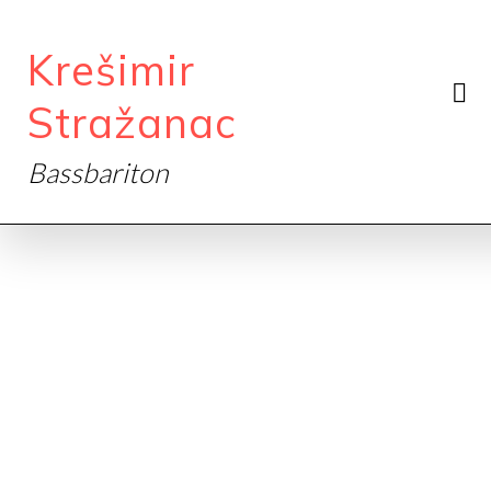
Krešimir
Stražanac
Bassbariton