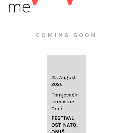
me
COMING SOON
16. August
25. August
30. August
2026
2026
2026
Knežev dvor,
Franjevački
Wallfahrtskir
Dubrovnik
samostan,
che Mariä
Omiš
Geburt
LIEDERABE
Roggenburg
ND
FESTIVAL
-Schießen
DUBROVNIK
OSTINATO,
SUMMER
OMIŠ,
DIADEMUS