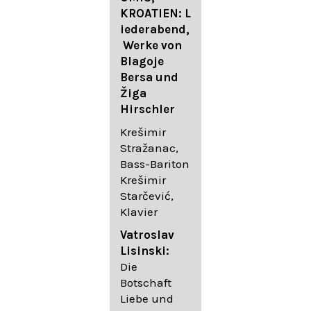
FESTIVAL
KROATIEN: L
FESTIVAL
iederabend,
ROGGENBUR
Die
Werke von
G - Georg
bekanntest
Blagoje
Friedrich
en Lieder
Bersa und
Händel:
von
Žiga
Saul HWV
Gustav
Hirschler
53
Mahler I
Johannes
Krešimir
Händel
Brahms I
Stražanac,
Festspielorc
Franz
Bass-Bariton
hester Halle
Schubert
Krešimir
Chorakadem
Starčević,
ie des
Krešimir
Klavier
Diademus-
Stražanac,
Festival
Bassbariton
Vatroslav
Benno
Hedayet
Lisinski:
Schachtner I
Djeddikar,
Die
Dirigent
Flügel
Botschaft
Liebe und
Catalina
Gustav