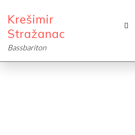
Krešimir
Stražanac
Bassbariton