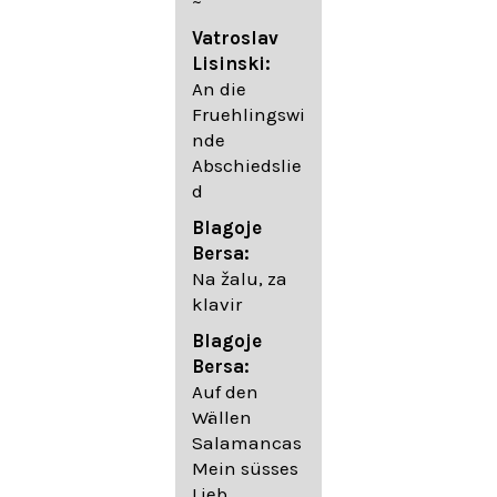
~
05. Urlicht
Vatroslav
Johannes
Lisinski:
Brahms:
An die
Lieder
Fruehlingswi
06. Wir
nde
wandelten,
Abschiedslie
op. 96,2 (aus
d
dem
Ungarischen
Blagoje
- Daumer)
Bersa:
07.
Na žalu, za
Unbewegte
klavir
laue Luft op.
Blagoje
57,8
Bersa:
08. Du
Auf den
sprichst,
Wällen
dass ich
Salamancas
mich
Mein süsses
täuschte op.
Lieb