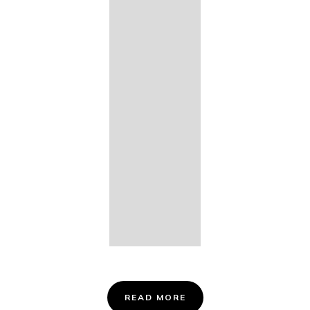
14. Des
Fischers
Liebesglück,
D. 933
15. "Auf der
Bruck" D.
853
16. "Im
Abendrot" D.
799
Info &
Tickets
READ MORE