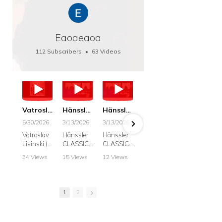
Eaoaeaoa
112 Subscribers
•
63 Videos
•
66K Views
Vatroslav Lisinski: Die Botschaft / The Message, Haenssler CLASSIC 25063
Hänssler CLASSIC: Album "Schwanengesang" (Strazanac I Tchakarova) English
Hänssler CLASSIC: Album "Schwanengesang" (Strazanac I Tchakarova)
hr2: Fruehkritik 1. Dezember 2025 - Franz Schubert: “Die Winterreise” D911
Bach: "Doch weichet, ihr tollen, vergeblich
5/30/2026
3/13/2026
3/13/2026
12/1/2025
6/7/2025
Vatroslav
Hänssler
Hänssler
hr2:
Krešimir
Lisinski (:
CLASSIC
CLASSIC
Frühkritik,
Stražana
Die
Album
Album
1.
, Bass
34 Views
15 Views
12 Views
41 Views
187 View
Botschaft /
Schwane
Schwane
Dezember
•
0 Likes
•
2 Likes
•
2 Likes
•
1 Likes
•
7 Likes
The
ngesang
ngesang
2025
Johann
•
0
•
0
•
0
•
0
•
0
Message
Franz
Franz
Franz
Sebastian
Comments
Comments
Comments
Comments
Comment
Schubert I
Schubert I
Schubert:
Bach:
1
2
Krešimir
Frances
Frances
Die
BWV 8,
Stražanac
Allitsen:
Allitsen
Winterreis
"Liebster
I Bass-
Lieder
Lieder
e D.911
Gott,