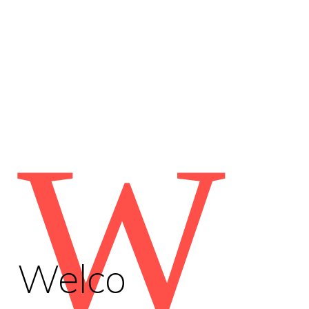
W
Welco