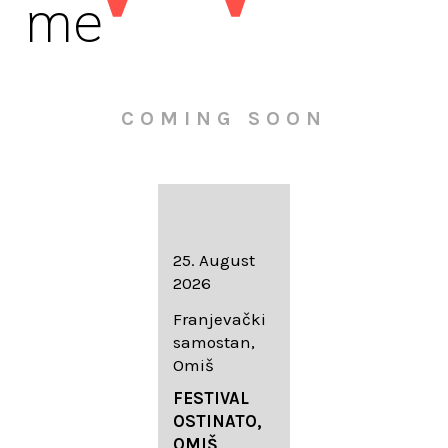
me
COMING SOON
16. August
25. August
30. August
2026
2026
2026
Knežev dvor,
Franjevački
Wallfahrtskir
Dubrovnik
samostan,
che Mariä
Omiš
Geburt
LIEDERABE
Roggenburg
ND
FESTIVAL
-Schießen
DUBROVNIK
OSTINATO,
SUMMER
OMIŠ,
DIADEMUS