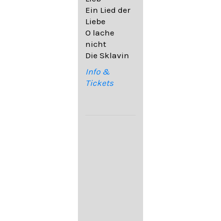
32,6
Ein Lied der
09. Ach,
Liebe
wende
O lache
diesen Blick
nicht
op. 67,4
Die Sklavin
10. Auf dem
Kirchhofe op.
Info &
105,4
Tickets
11. Von
ewiger Liebe
op. 43,1
Franz
Schubert:
12. "Der
Einsame" D.
800
13. "Im
Frühling" D.
882