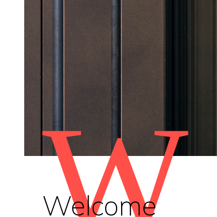
W
Welcome