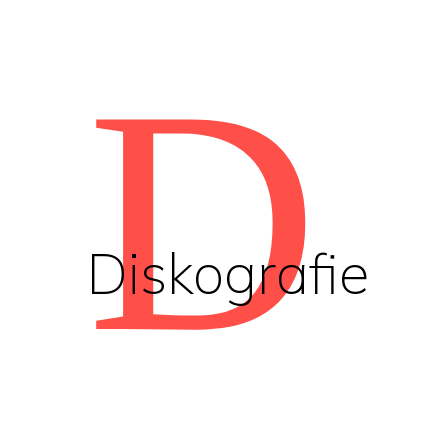
D
Diskografie