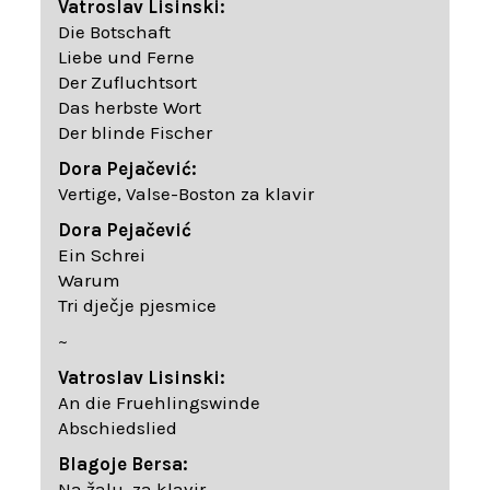
Vatroslav Lisinski:
Die Botschaft
Liebe und Ferne
Der Zufluchtsort
Das herbste Wort
Der blinde Fischer
Dora Pejačević:
Vertige, Valse-Boston za klavir
Dora Pejačević
Ein Schrei
Warum
Tri dječje pjesmice
~
Vatroslav Lisinski:
An die Fruehlingswinde
Abschiedslied
Blagoje Bersa:
Na žalu, za klavir