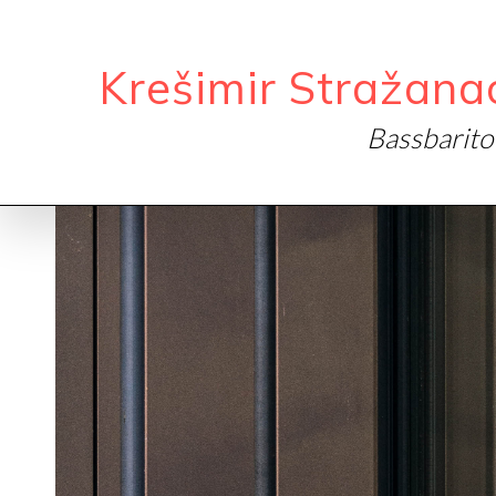
Krešimir Stražana
Bassbarit