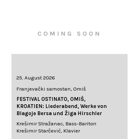
COMING SOON
25. August 2026
Franjevački samostan, Omiš
FESTIVAL OSTINATO, OMIŠ,
KROATIEN: Liederabend, Werke von
Blagoje Bersa und Žiga Hirschler
Krešimir Stražanac, Bass-Bariton
Krešimir Starčević, Klavier