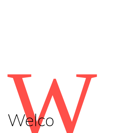
W
Welco