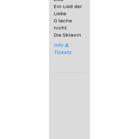
32,6
Ein Lied der
09. Ach,
Liebe
wende
O lache
diesen Blick
nicht
op. 67,4
Die Sklavin
10. Auf dem
Kirchhofe op.
Info &
105,4
Tickets
11. Von
ewiger Liebe
op. 43,1
Franz
Schubert:
12. "Der
Einsame" D.
800
13. "Im
Frühling" D.
882