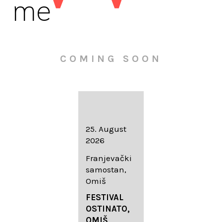
me
COMING SOON
16. August
25. August
30. August
2026
2026
2026
Knežev dvor,
Franjevački
Wallfahrtskir
Dubrovnik
samostan,
che Mariä
Omiš
Geburt
LIEDERABE
Roggenburg
ND
FESTIVAL
-Schießen
DUBROVNIK
OSTINATO,
SUMMER
OMIŠ,
DIADEMUS