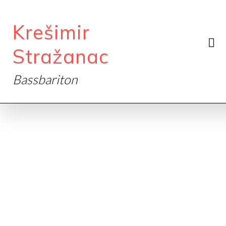
Krešimir
Stražanac
Bassbariton