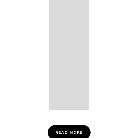
14. Des
Fischers
Liebesglück,
D. 933
15. "Auf der
Bruck" D.
853
16. "Im
Abendrot" D.
799
Info &
Tickets
READ MORE