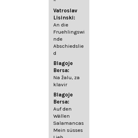
~
05. Urlicht
Vatroslav
Johannes
Lisinski:
Brahms:
An die
Lieder
Fruehlingswi
06. Wir
nde
wandelten,
Abschiedslie
op. 96,2 (aus
d
dem
Ungarischen
Blagoje
- Daumer)
Bersa:
07.
Na žalu, za
Unbewegte
klavir
laue Luft op.
Blagoje
57,8
Bersa:
08. Du
Auf den
sprichst,
Wällen
dass ich
Salamancas
mich
Mein süsses
täuschte op.
Lieb