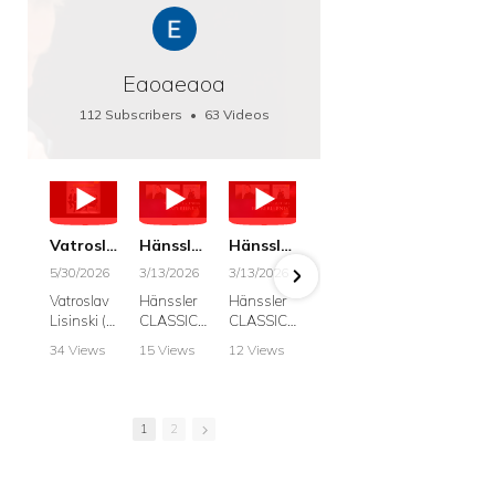
Eaoaeaoa
112 Subscribers
•
63 Videos
•
66K Views
Vatroslav Lisinski: Die Botschaft / The Message, Haenssler CLASSIC 25063
Hänssler CLASSIC: Album "Schwanengesang" (Strazanac I Tchakarova) English
Hänssler CLASSIC: Album "Schwanengesang" (Strazanac I Tchakarova)
hr2: Fruehkritik 1. Dezember 2025 - Franz Schubert: “Die Winterreise” D911
Bach: "Doch weichet, ihr tollen, vergeblich
5/30/2026
3/13/2026
3/13/2026
12/1/2025
6/7/2025
Vatroslav
Hänssler
Hänssler
hr2:
Krešimir
Lisinski (:
CLASSIC
CLASSIC
Frühkritik,
Stražana
Die
Album
Album
1.
, Bass
34 Views
15 Views
12 Views
41 Views
187 View
Botschaft /
Schwane
Schwane
Dezember
•
0 Likes
•
2 Likes
•
2 Likes
•
1 Likes
•
7 Likes
The
ngesang
ngesang
2025
Johann
•
0
•
0
•
0
•
0
•
0
Message
Franz
Franz
Franz
Sebastian
Comments
Comments
Comments
Comments
Comment
Schubert I
Schubert I
Schubert:
Bach:
1
2
Krešimir
Frances
Frances
Die
BWV 8,
Stražanac
Allitsen:
Allitsen
Winterreis
"Liebster
I Bass-
Lieder
Lieder
e D.911
Gott,