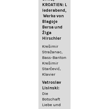
FESTIVAL
KROATIEN: L
FESTIVAL
iederabend,
ROGGENBUR
Die
Werke von
G - Georg
bekanntest
Blagoje
Friedrich
en Lieder
Bersa und
Händel:
von
Žiga
Saul HWV
Gustav
Hirschler
53
Mahler I
Johannes
Krešimir
Händel
Brahms I
Stražanac,
Festspielorc
Franz
Bass-Bariton
hester Halle
Schubert
Krešimir
Chorakadem
Starčević,
ie des
Krešimir
Klavier
Diademus-
Stražanac,
Festival
Bassbariton
Vatroslav
Benno
Hedayet
Lisinski:
Schachtner I
Djeddikar,
Die
Dirigent
Flügel
Botschaft
Liebe und
Catalina
Gustav