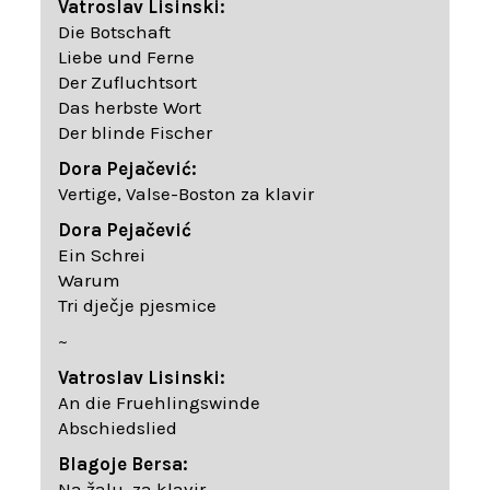
Vatroslav Lisinski:
Die Botschaft
Liebe und Ferne
Der Zufluchtsort
Das herbste Wort
Der blinde Fischer
Dora Pejačević:
Vertige, Valse-Boston za klavir
Dora Pejačević
Ein Schrei
Warum
Tri dječje pjesmice
~
Vatroslav Lisinski:
An die Fruehlingswinde
Abschiedslied
Blagoje Bersa:
Na žalu, za klavir