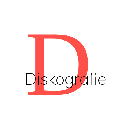
D
Diskografie