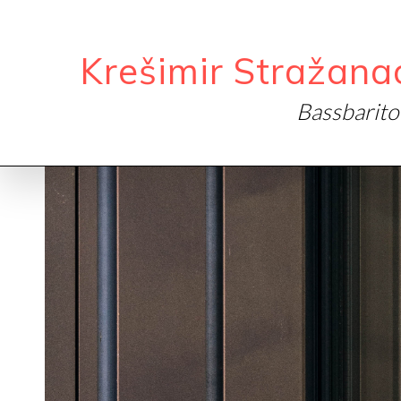
Krešimir Stražana
Bassbarit