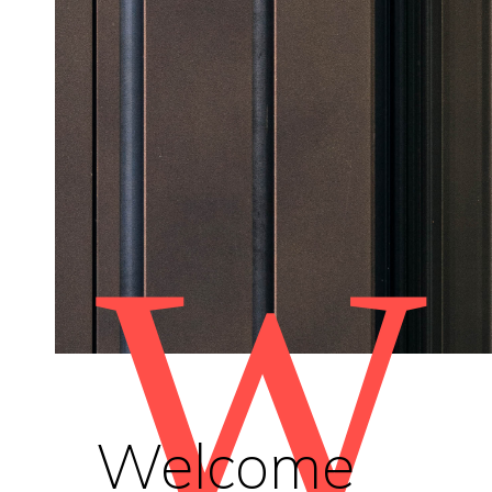
W
Welcome