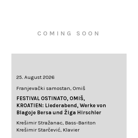
COMING SOON
25. August 2026
Franjevački samostan, Omiš
FESTIVAL OSTINATO, OMIŠ,
KROATIEN: Liederabend, Werke von
Blagoje Bersa und Žiga Hirschler
Krešimir Stražanac, Bass-Bariton
Krešimir Starčević, Klavier