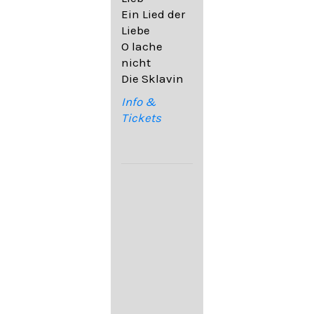
32,6
Ein Lied der
09. Ach,
Liebe
wende
O lache
diesen Blick
nicht
op. 67,4
Die Sklavin
10. Auf dem
Kirchhofe op.
Info &
105,4
Tickets
11. Von
ewiger Liebe
op. 43,1
Franz
Schubert:
12. "Der
Einsame" D.
800
13. "Im
Frühling" D.
882