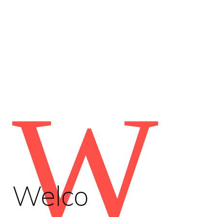
W
Welco