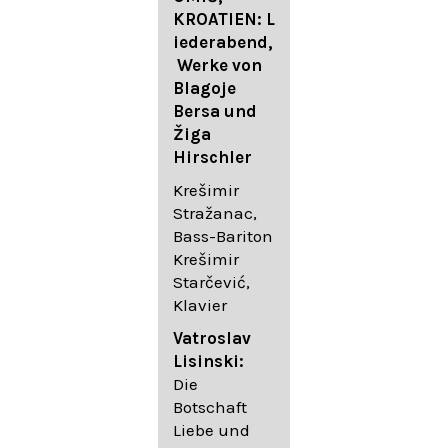
FESTIVAL
KROATIEN: L
FESTIVAL
iederabend,
ROGGENBUR
Die
Werke von
G - Georg
bekanntest
Blagoje
Friedrich
en Lieder
Bersa und
Händel:
von
Žiga
Saul HWV
Gustav
Hirschler
53
Mahler I
Johannes
Krešimir
Händel
Brahms I
Stražanac,
Festspielorc
Franz
Bass-Bariton
hester Halle
Schubert
Krešimir
Chorakadem
Starčević,
ie des
Krešimir
Klavier
Diademus-
Stražanac,
Festival
Bassbariton
Vatroslav
Benno
Hedayet
Lisinski:
Schachtner I
Djeddikar,
Die
Dirigent
Flügel
Botschaft
Liebe und
Catalina
Gustav