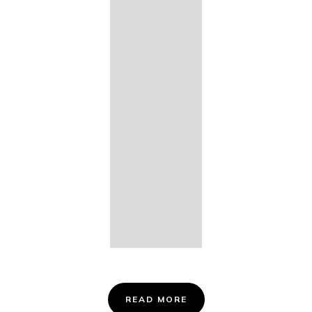
14. Des
Fischers
Liebesglück,
D. 933
15. "Auf der
Bruck" D.
853
16. "Im
Abendrot" D.
799
Info &
Tickets
READ MORE