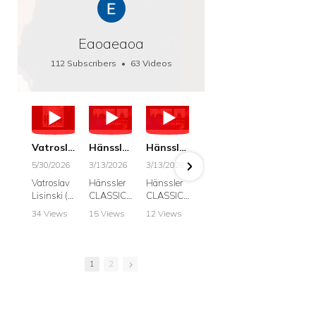
Eaoaeaoa
112 Subscribers
•
63 Videos
•
66K Views
Vatroslav Lisinski: Die Botschaft / The Message, Haenssler CLASSIC 25063
Hänssler CLASSIC: Album "Schwanengesang" (Strazanac I Tchakarova) English
Hänssler CLASSIC: Album "Schwanengesang" (Strazanac I Tchakarova)
hr2: Fruehkritik 1. Dezember 2025 - Franz Schubert: “Die Winterreise” D911
Bach: "Doch weichet, ihr tollen, vergeblich
5/30/2026
3/13/2026
3/13/2026
12/1/2025
6/7/2025
Vatroslav
Hänssler
Hänssler
hr2:
Krešimir
Lisinski (:
CLASSIC
CLASSIC
Frühkritik,
Stražana
Die
Album
Album
1.
, Bass
34 Views
15 Views
12 Views
41 Views
187 View
Botschaft /
Schwane
Schwane
Dezember
•
0 Likes
•
2 Likes
•
2 Likes
•
1 Likes
•
7 Likes
The
ngesang
ngesang
2025
Johann
•
0
•
0
•
0
•
0
•
0
Message
Franz
Franz
Franz
Sebastian
Comments
Comments
Comments
Comments
Comment
Schubert I
Schubert I
Schubert:
Bach:
1
2
Krešimir
Frances
Frances
Die
BWV 8,
Stražanac
Allitsen:
Allitsen
Winterreis
"Liebster
I Bass-
Lieder
Lieder
e D.911
Gott,
baritone
Krešimir
Krešimir
Krešimir
wenn