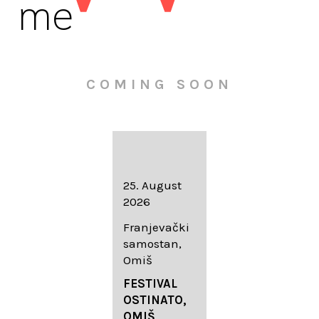
me
COMING SOON
16. August
25. August
30. August
2026
2026
2026
Knežev dvor,
Franjevački
Wallfahrtskir
Dubrovnik
samostan,
che Mariä
Omiš
Geburt
LIEDERABE
Roggenburg
ND
FESTIVAL
-Schießen
DUBROVNIK
OSTINATO,
SUMMER
OMIŠ,
DIADEMUS