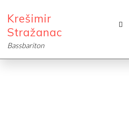
Krešimir
Stražanac
Bassbariton