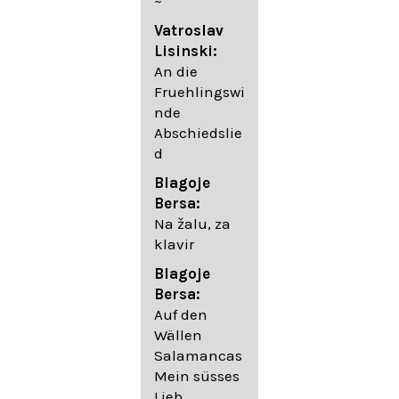
~
05. Urlicht
Vatroslav
Johannes
Lisinski:
Brahms:
An die
Lieder
Fruehlingswi
06. Wir
nde
wandelten,
Abschiedslie
op. 96,2 (aus
d
dem
Ungarischen
Blagoje
- Daumer)
Bersa:
07.
Na žalu, za
Unbewegte
klavir
laue Luft op.
Blagoje
57,8
Bersa:
08. Du
Auf den
sprichst,
Wällen
dass ich
Salamancas
mich
Mein süsses
täuschte op.
Lieb