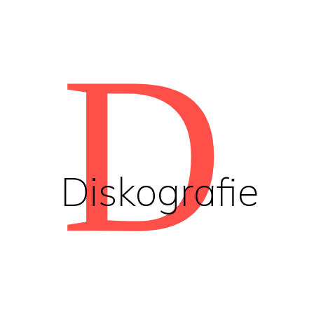
D
Diskografie