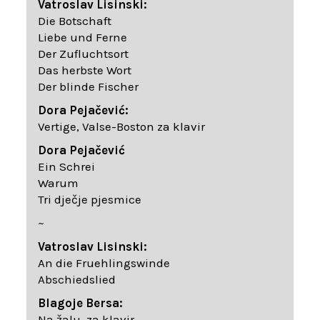
Vatroslav Lisinski:
Die Botschaft
Liebe und Ferne
Der Zufluchtsort
Das herbste Wort
Der blinde Fischer
Dora Pejačević:
Vertige, Valse-Boston za klavir
Dora Pejačević
Ein Schrei
Warum
Tri dječje pjesmice
~
Vatroslav Lisinski:
An die Fruehlingswinde
Abschiedslied
Blagoje Bersa:
Na žalu, za klavir