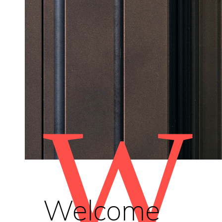
W
Welcome