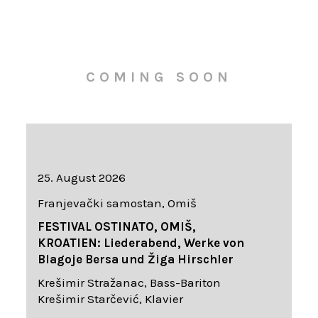
COMING SOON
25. August 2026
Franjevački samostan, Omiš
FESTIVAL OSTINATO, OMIŠ,
KROATIEN: Liederabend, Werke von
Blagoje Bersa und Žiga Hirschler
Krešimir Stražanac, Bass-Bariton
Krešimir Starčević, Klavier