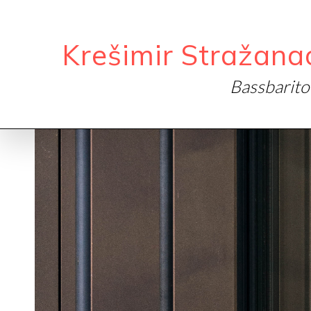
Krešimir Stražana
Bassbarit