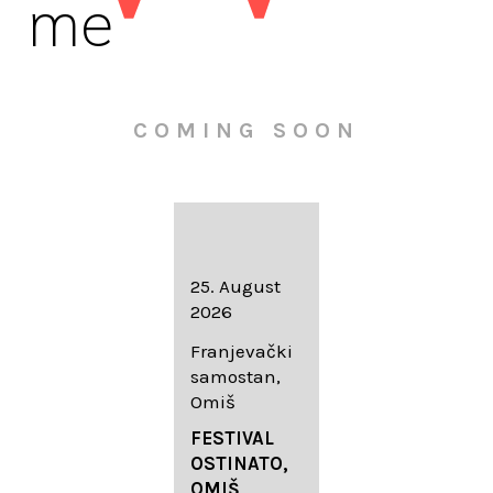
me
COMING SOON
16. August
25. August
30. August
2026
2026
2026
Knežev dvor,
Franjevački
Wallfahrtskir
Dubrovnik
samostan,
che Mariä
Omiš
Geburt
LIEDERABE
Roggenburg
ND
FESTIVAL
-Schießen
DUBROVNIK
OSTINATO,
SUMMER
OMIŠ,
DIADEMUS