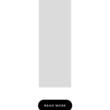
14. Des
Fischers
Liebesglück,
D. 933
15. "Auf der
Bruck" D.
853
16. "Im
Abendrot" D.
799
Info &
Tickets
READ MORE