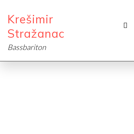
Krešimir
Stražanac
Bassbariton