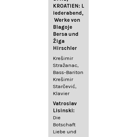
FESTIVAL
KROATIEN: L
FESTIVAL
iederabend,
ROGGENBUR
Die
Werke von
G - Georg
bekanntest
Blagoje
Friedrich
en Lieder
Bersa und
Händel:
von
Žiga
Saul HWV
Gustav
Hirschler
53
Mahler I
Johannes
Krešimir
Händel
Brahms I
Stražanac,
Festspielorc
Franz
Bass-Bariton
hester Halle
Schubert
Krešimir
Chorakadem
Starčević,
ie des
Krešimir
Klavier
Diademus-
Stražanac,
Festival
Bassbariton
Vatroslav
Benno
Hedayet
Lisinski:
Schachtner I
Djeddikar,
Die
Dirigent
Flügel
Botschaft
Liebe und
Catalina
Gustav