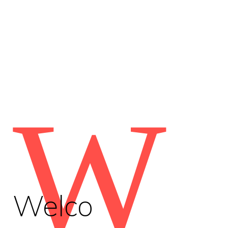
W
Welco