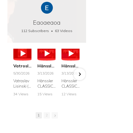
Eaoaeaoa
112 Subscribers
•
63 Videos
•
66K Views
Vatroslav Lisinski: Die Botschaft / The Message, Haenssler CLASSIC 25063
Hänssler CLASSIC: Album "Schwanengesang" (Strazanac I Tchakarova) English
Hänssler CLASSIC: Album "Schwanengesang" (Strazanac I Tchakarova)
hr2: Fruehkritik 1. Dezember 2025 - Franz Schubert: “Die Winterreise” D911
Bach: "Doch weichet, ihr tollen, vergeblich
5/30/2026
3/13/2026
3/13/2026
12/1/2025
6/7/2025
Vatroslav
Hänssler
Hänssler
hr2:
Krešimir
Lisinski (:
CLASSIC
CLASSIC
Frühkritik,
Stražana
Die
Album
Album
1.
, Bass
34 Views
15 Views
12 Views
41 Views
187 View
Botschaft /
Schwane
Schwane
Dezember
•
0 Likes
•
2 Likes
•
2 Likes
•
1 Likes
•
7 Likes
The
ngesang
ngesang
2025
Johann
•
0
•
0
•
0
•
0
•
0
Message
Franz
Franz
Franz
Sebastian
Comments
Comments
Comments
Comments
Comment
Schubert I
Schubert I
Schubert:
Bach:
1
2
Krešimir
Frances
Frances
Die
BWV 8,
Stražanac
Allitsen:
Allitsen
Winterreis
"Liebster
I Bass-
Lieder
Lieder
e D.911
Gott,