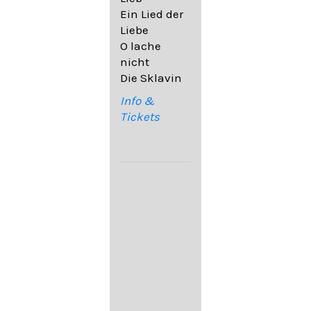
32,6
Ein Lied der
09. Ach,
Liebe
wende
O lache
diesen Blick
nicht
op. 67,4
Die Sklavin
10. Auf dem
Kirchhofe op.
Info &
105,4
Tickets
11. Von
ewiger Liebe
op. 43,1
Franz
Schubert:
12. "Der
Einsame" D.
800
13. "Im
Frühling" D.
882