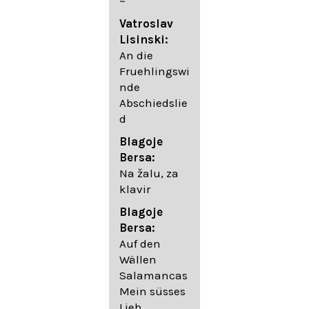
~
05. Urlicht
Vatroslav
Johannes
Lisinski:
Brahms:
An die
Lieder
Fruehlingswi
06. Wir
nde
wandelten,
Abschiedslie
op. 96,2 (aus
d
dem
Ungarischen
Blagoje
- Daumer)
Bersa:
07.
Na žalu, za
Unbewegte
klavir
laue Luft op.
Blagoje
57,8
Bersa:
08. Du
Auf den
sprichst,
Wällen
dass ich
Salamancas
mich
Mein süsses
täuschte op.
Lieb