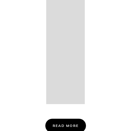
14. Des
Fischers
Liebesglück,
D. 933
15. "Auf der
Bruck" D.
853
16. "Im
Abendrot" D.
799
Info &
Tickets
READ MORE