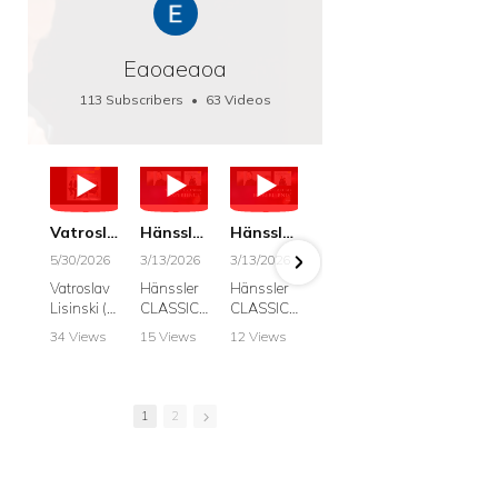
Eaoaeaoa
113 Subscribers
•
63 Videos
•
66K Views
Vatroslav Lisinski: Die Botschaft / The Message, Haenssler CLASSIC 25063
Hänssler CLASSIC: Album "Schwanengesang" (Strazanac I Tchakarova) English
Hänssler CLASSIC: Album "Schwanengesang" (Strazanac I Tchakarova)
hr2: Fruehkritik 1. Dezember 2025 - Franz Schubert: “Die Winterreise” D911
Bach: "Doch weichet, ihr tollen, vergeblich
5/30/2026
3/13/2026
3/13/2026
12/1/2025
6/7/2025
Vatroslav
Hänssler
Hänssler
hr2:
Krešimir
Lisinski (:
CLASSIC
CLASSIC
Frühkritik,
Stražana
Die
Album
Album
1.
, Bass
34 Views
15 Views
12 Views
41 Views
187 View
Botschaft /
Schwane
Schwane
Dezember
•
0 Likes
•
2 Likes
•
2 Likes
•
1 Likes
•
7 Likes
The
ngesang
ngesang
2025
Johann
•
0
•
0
•
0
•
0
•
0
Message
Franz
Franz
Franz
Sebastian
Comments
Comments
Comments
Comments
Comment
Schubert I
Schubert I
Schubert:
Bach:
1
2
Krešimir
Frances
Frances
Die
BWV 8,
Stražanac
Allitsen:
Allitsen
Winterreis
"Liebster
I Bass-
Lieder
Lieder
e D.911
Gott,
baritone
Krešimir
Krešimir
Krešimir
wenn