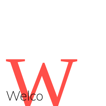
W
Welco