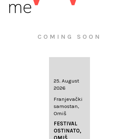
me
COMING SOON
16. August
25. August
30. August
2026
2026
2026
Knežev dvor,
Franjevački
Wallfahrtskir
Dubrovnik
samostan,
che Mariä
Omiš
Geburt
LIEDERABE
Roggenburg
ND
FESTIVAL
-Schießen
DUBROVNIK
OSTINATO,
SUMMER
OMIŠ,
DIADEMUS