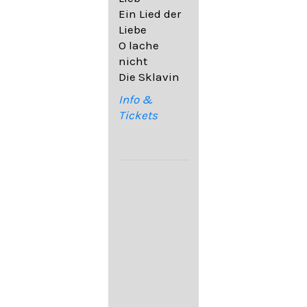
32,6
Ein Lied der
09. Ach,
Liebe
wende
O lache
diesen Blick
nicht
op. 67,4
Die Sklavin
10. Auf dem
Kirchhofe op.
Info &
105,4
Tickets
11. Von
ewiger Liebe
op. 43,1
Franz
Schubert:
12. "Der
Einsame" D.
800
13. "Im
Frühling" D.
882