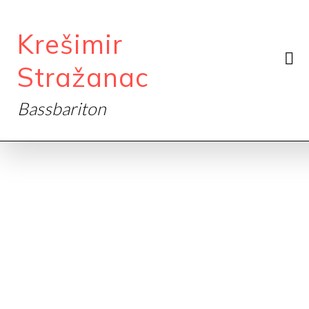
Krešimir
Stražanac
Bassbariton