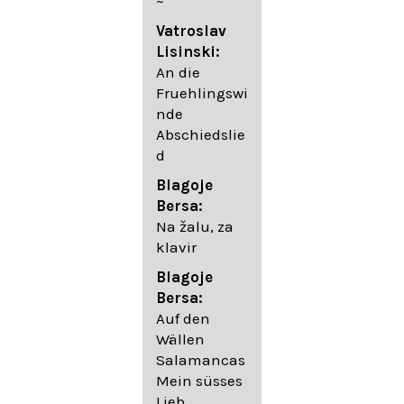
~
05. Urlicht
Vatroslav
Johannes
Lisinski:
Brahms:
An die
Lieder
Fruehlingswi
06. Wir
nde
wandelten,
Abschiedslie
op. 96,2 (aus
d
dem
Ungarischen
Blagoje
- Daumer)
Bersa:
07.
Na žalu, za
Unbewegte
klavir
laue Luft op.
Blagoje
57,8
Bersa:
08. Du
Auf den
sprichst,
Wällen
dass ich
Salamancas
mich
Mein süsses
täuschte op.
Lieb