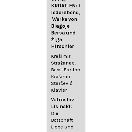
FESTIVAL
KROATIEN: L
FESTIVAL
iederabend,
ROGGENBUR
Die
Werke von
G - Georg
bekanntest
Blagoje
Friedrich
en Lieder
Bersa und
Händel:
von
Žiga
Saul HWV
Gustav
Hirschler
53
Mahler I
Johannes
Krešimir
Händel
Brahms I
Stražanac,
Festspielorc
Franz
Bass-Bariton
hester Halle
Schubert
Krešimir
Chorakadem
Starčević,
ie des
Krešimir
Klavier
Diademus-
Stražanac,
Festival
Bassbariton
Vatroslav
Benno
Hedayet
Lisinski:
Schachtner I
Djeddikar,
Die
Dirigent
Flügel
Botschaft
Liebe und
Catalina
Gustav