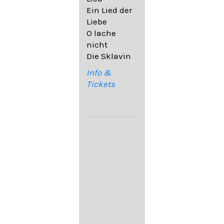
32,6
Ein Lied der
09. Ach,
Liebe
wende
O lache
diesen Blick
nicht
op. 67,4
Die Sklavin
10. Auf dem
Kirchhofe op.
Info &
105,4
Tickets
11. Von
ewiger Liebe
op. 43,1
Franz
Schubert:
12. "Der
Einsame" D.
800
13. "Im
Frühling" D.
882