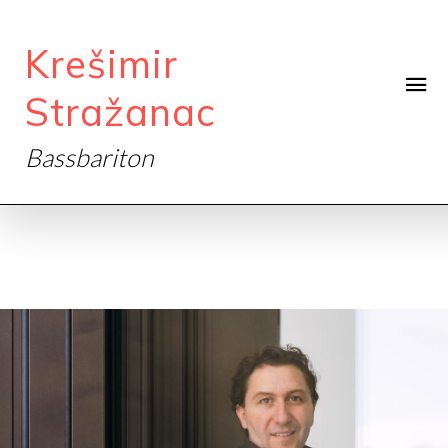
Krešimir
Stražanac
Bassbariton