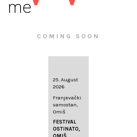
me
COMING SOON
16. August
25. August
30. August
2026
2026
2026
Knežev dvor,
Franjevački
Wallfahrtskir
Dubrovnik
samostan,
che Mariä
Omiš
Geburt
LIEDERABE
Roggenburg
ND
FESTIVAL
-Schießen
DUBROVNIK
OSTINATO,
SUMMER
OMIŠ,
DIADEMUS