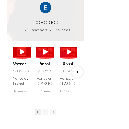
Eaoaeaoa
112 Subscribers
•
63 Videos
•
66K Views
Vatroslav Lisinski: Die Botschaft / The Message, Haenssler CLASSIC 25063
Hänssler CLASSIC: Album "Schwanengesang" (Strazanac I Tchakarova) English
Hänssler CLASSIC: Album "Schwanengesang" (Strazanac I Tchakarova)
hr2: Fruehkritik 1. Dezember 2025 - Franz Schubert: “Die Winterreise” D911
Bach: "Doch weichet, ihr tollen, vergeblich
5/30/2026
3/13/2026
3/13/2026
12/1/2025
6/7/2025
Vatroslav
Hänssler
Hänssler
hr2:
Krešimir
Lisinski (:
CLASSIC
CLASSIC
Frühkritik,
Stražana
Die
Album
Album
1.
, Bass
34 Views
15 Views
12 Views
41 Views
187 View
Botschaft /
Schwane
Schwane
Dezember
•
0 Likes
•
2 Likes
•
2 Likes
•
1 Likes
•
7 Likes
The
ngesang
ngesang
2025
Johann
•
0
•
0
•
0
•
0
•
0
Message
Franz
Franz
Franz
Sebastian
Comments
Comments
Comments
Comments
Comment
Schubert I
Schubert I
Schubert:
Bach:
1
2
Krešimir
Frances
Frances
Die
BWV 8,
Stražanac
Allitsen:
Allitsen
Winterreis
"Liebster
I Bass-
Lieder
Lieder
e D.911
Gott,