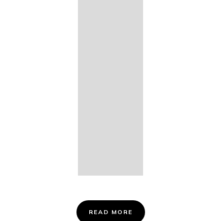
14. Des
Fischers
Liebesglück,
D. 933
15. "Auf der
Bruck" D.
853
16. "Im
Abendrot" D.
799
Info &
Tickets
READ MORE