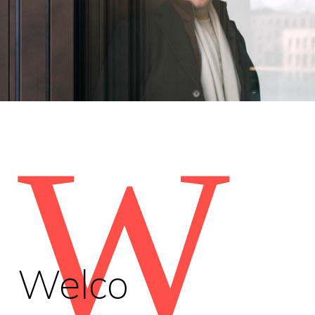
W
Welco