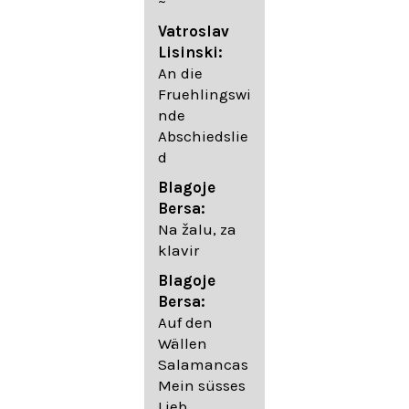
~
05. Urlicht
Vatroslav
Johannes
Lisinski:
Brahms:
An die
Lieder
Fruehlingswi
06. Wir
nde
wandelten,
Abschiedslie
op. 96,2 (aus
d
dem
Ungarischen
Blagoje
- Daumer)
Bersa:
07.
Na žalu, za
Unbewegte
klavir
laue Luft op.
Blagoje
57,8
Bersa:
08. Du
Auf den
sprichst,
Wällen
dass ich
Salamancas
mich
Mein süsses
täuschte op.
Lieb