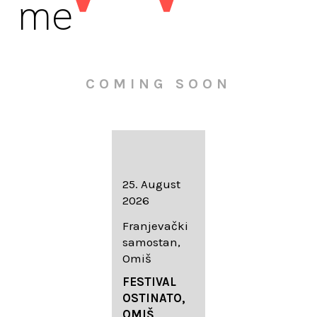
me
COMING SOON
16. August
25. August
30. August
2026
2026
2026
Knežev dvor,
Franjevački
Wallfahrtskir
Dubrovnik
samostan,
che Mariä
Omiš
Geburt
LIEDERABE
Roggenburg
ND
FESTIVAL
-Schießen
DUBROVNIK
OSTINATO,
SUMMER
OMIŠ,
DIADEMUS