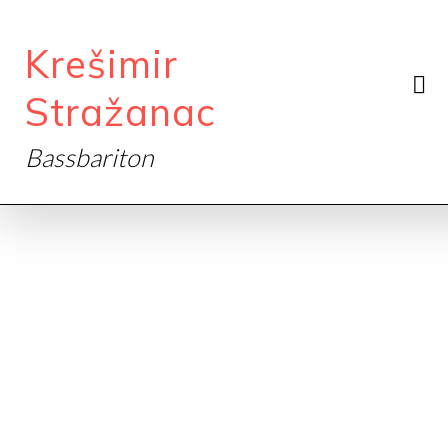
Krešimir
Stražanac
Bassbariton