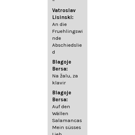
~
05. Urlicht
Vatroslav
Johannes
Lisinski:
Brahms:
An die
Lieder
Fruehlingswi
06. Wir
nde
wandelten,
Abschiedslie
op. 96,2 (aus
d
dem
Ungarischen
Blagoje
- Daumer)
Bersa:
07.
Na žalu, za
Unbewegte
klavir
laue Luft op.
Blagoje
57,8
Bersa:
08. Du
Auf den
sprichst,
Wällen
dass ich
Salamancas
mich
Mein süsses
täuschte op.
Lieb