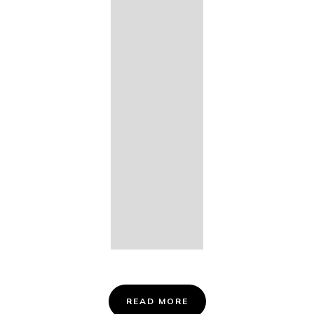
14. Des
Fischers
Liebesglück,
D. 933
15. "Auf der
Bruck" D.
853
16. "Im
Abendrot" D.
799
Info &
Tickets
READ MORE