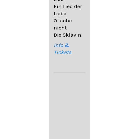
32,6
Ein Lied der
09. Ach,
Liebe
wende
O lache
diesen Blick
nicht
op. 67,4
Die Sklavin
10. Auf dem
Kirchhofe op.
Info &
105,4
Tickets
11. Von
ewiger Liebe
op. 43,1
Franz
Schubert:
12. "Der
Einsame" D.
800
13. "Im
Frühling" D.
882