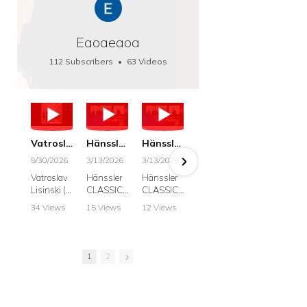
Eaoaeaoa
112 Subscribers
•
63 Videos
•
66K Views
Vatroslav Lisinski: Die Botschaft / The Message, Haenssler CLASSIC 25063
Hänssler CLASSIC: Album "Schwanengesang" (Strazanac I Tchakarova) English
Hänssler CLASSIC: Album "Schwanengesang" (Strazanac I Tchakarova)
hr2: Fruehkritik 1. Dezember 2025 - Franz Schubert: “Die Winterreise” D911
Bach: "Doch weichet, ihr tollen, vergeblich
5/30/2026
3/13/2026
3/13/2026
12/1/2025
6/7/2025
Vatroslav
Hänssler
Hänssler
hr2:
Krešimir
Lisinski (:
CLASSIC
CLASSIC
Frühkritik,
Stražana
Die
Album
Album
1.
, Bass
34 Views
15 Views
12 Views
41 Views
187 View
Botschaft /
Schwane
Schwane
Dezember
•
0 Likes
•
2 Likes
•
2 Likes
•
1 Likes
•
7 Likes
The
ngesang
ngesang
2025
Johann
•
0
•
0
•
0
•
0
•
0
Message
Franz
Franz
Franz
Sebastian
Comments
Comments
Comments
Comments
Comment
Schubert I
Schubert I
Schubert:
Bach:
1
2
Krešimir
Frances
Frances
Die
BWV 8,
Stražanac
Allitsen:
Allitsen
Winterreis
"Liebster
I Bass-
Lieder
Lieder
e D.911
Gott,
baritone
Krešimir
Krešimir
Krešimir
wenn