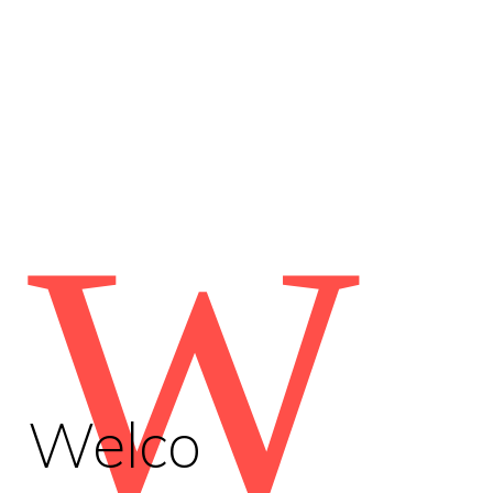
W
Welco