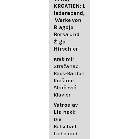
FESTIVAL
KROATIEN: L
FESTIVAL
iederabend,
ROGGENBUR
Die
Werke von
G - Georg
bekanntest
Blagoje
Friedrich
en Lieder
Bersa und
Händel:
von
Žiga
Saul HWV
Gustav
Hirschler
53
Mahler I
Johannes
Krešimir
Händel
Brahms I
Stražanac,
Festspielorc
Franz
Bass-Bariton
hester Halle
Schubert
Krešimir
Chorakadem
Starčević,
ie des
Krešimir
Klavier
Diademus-
Stražanac,
Festival
Bassbariton
Vatroslav
Benno
Hedayet
Lisinski:
Schachtner I
Djeddikar,
Die
Dirigent
Flügel
Botschaft
Liebe und
Catalina
Gustav