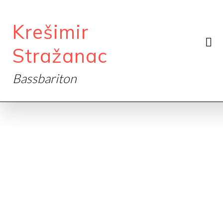
Krešimir
Stražanac
Bassbariton