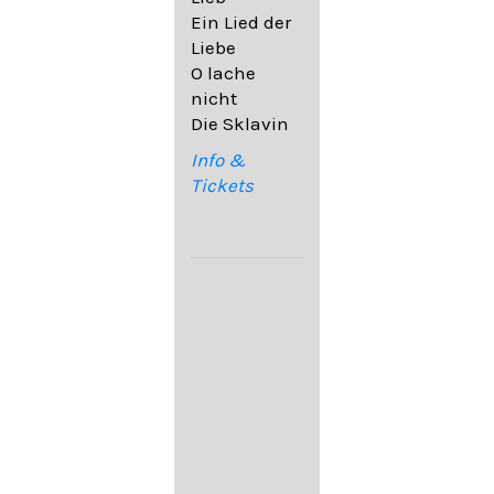
32,6
Ein Lied der
09. Ach,
Liebe
wende
O lache
diesen Blick
nicht
op. 67,4
Die Sklavin
10. Auf dem
Kirchhofe op.
Info &
105,4
Tickets
11. Von
ewiger Liebe
op. 43,1
Franz
Schubert:
12. "Der
Einsame" D.
800
13. "Im
Frühling" D.
882