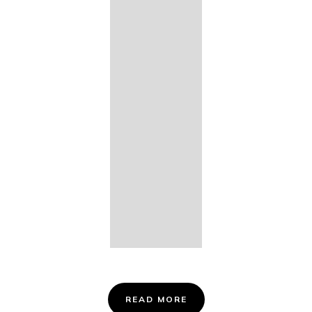
14. Des
Fischers
Liebesglück,
D. 933
15. "Auf der
Bruck" D.
853
16. "Im
Abendrot" D.
799
Info &
Tickets
READ MORE