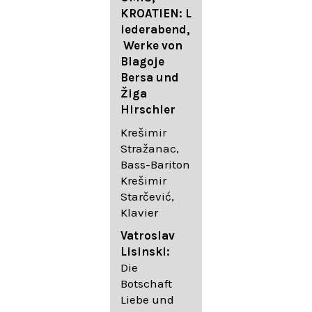
FESTIVAL
KROATIEN: L
FESTIVAL
iederabend,
ROGGENBUR
Die
Werke von
G - Georg
bekanntest
Blagoje
Friedrich
en Lieder
Bersa und
Händel:
von
Žiga
Saul HWV
Gustav
Hirschler
53
Mahler I
Johannes
Krešimir
Händel
Brahms I
Stražanac,
Festspielorc
Franz
Bass-Bariton
hester Halle
Schubert
Krešimir
Chorakadem
Starčević,
ie des
Krešimir
Klavier
Diademus-
Stražanac,
Festival
Bassbariton
Vatroslav
Benno
Hedayet
Lisinski:
Schachtner I
Djeddikar,
Die
Dirigent
Flügel
Botschaft
Liebe und
Catalina
Gustav