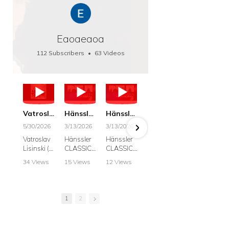
Eaoaeaoa
112 Subscribers
•
63 Videos
•
66K Views
Vatroslav Lisinski: Die Botschaft / The Message, Haenssler CLASSIC 25063
Hänssler CLASSIC: Album "Schwanengesang" (Strazanac I Tchakarova) English
Hänssler CLASSIC: Album "Schwanengesang" (Strazanac I Tchakarova)
hr2: Fruehkritik 1. Dezember 2025 - Franz Schubert: “Die Winterreise” D911
Bach: "Doch weichet, ihr tollen, vergeblich
5/30/2026
3/13/2026
3/13/2026
12/1/2025
6/7/2025
Vatroslav
Hänssler
Hänssler
hr2:
Krešimir
Lisinski (:
CLASSIC
CLASSIC
Frühkritik,
Stražana
Die
Album
Album
1.
, Bass
34 Views
15 Views
12 Views
41 Views
187 View
Botschaft /
Schwane
Schwane
Dezember
•
0 Likes
•
2 Likes
•
2 Likes
•
1 Likes
•
7 Likes
The
ngesang
ngesang
2025
Johann
•
0
•
0
•
0
•
0
•
0
Message
Franz
Franz
Franz
Sebastian
Comments
Comments
Comments
Comments
Comment
Schubert I
Schubert I
Schubert:
Bach:
1
2
Krešimir
Frances
Frances
Die
BWV 8,
Stražanac
Allitsen:
Allitsen
Winterreis
"Liebster
I Bass-
Lieder
Lieder
e D.911
Gott,