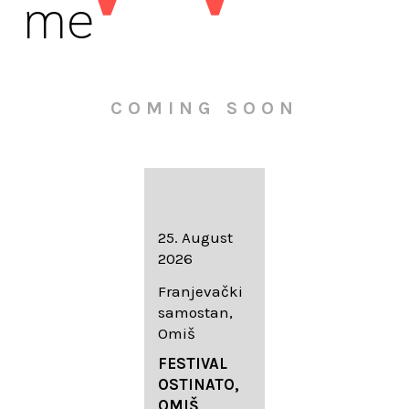
me
COMING SOON
16. August
25. August
30. August
2026
2026
2026
Knežev dvor,
Franjevački
Wallfahrtskir
Dubrovnik
samostan,
che Mariä
Omiš
Geburt
LIEDERABE
Roggenburg
ND
FESTIVAL
-Schießen
DUBROVNIK
OSTINATO,
SUMMER
OMIŠ,
DIADEMUS