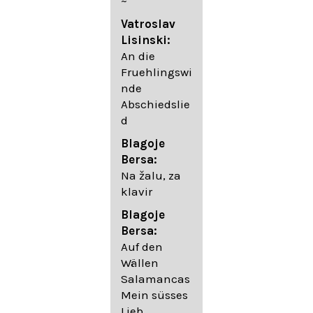
~
05. Urlicht
Vatroslav
Johannes
Lisinski:
Brahms:
An die
Lieder
Fruehlingswi
06. Wir
nde
wandelten,
Abschiedslie
op. 96,2 (aus
d
dem
Ungarischen
Blagoje
- Daumer)
Bersa:
07.
Na žalu, za
Unbewegte
klavir
laue Luft op.
Blagoje
57,8
Bersa:
08. Du
Auf den
sprichst,
Wällen
dass ich
Salamancas
mich
Mein süsses
täuschte op.
Lieb