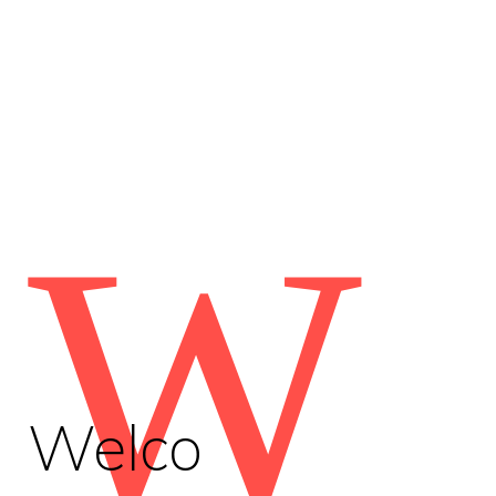
W
Welco