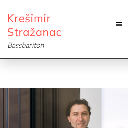
Krešimir
Stražanac
Bassbariton