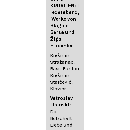
FESTIVAL
KROATIEN: L
FESTIVAL
iederabend,
ROGGENBUR
Die
Werke von
G - Georg
bekanntest
Blagoje
Friedrich
en Lieder
Bersa und
Händel:
von
Žiga
Saul HWV
Gustav
Hirschler
53
Mahler I
Johannes
Krešimir
Händel
Brahms I
Stražanac,
Festspielorc
Franz
Bass-Bariton
hester Halle
Schubert
Krešimir
Chorakadem
Starčević,
ie des
Krešimir
Klavier
Diademus-
Stražanac,
Festival
Bassbariton
Vatroslav
Benno
Hedayet
Lisinski:
Schachtner I
Djeddikar,
Die
Dirigent
Flügel
Botschaft
Liebe und
Catalina
Gustav