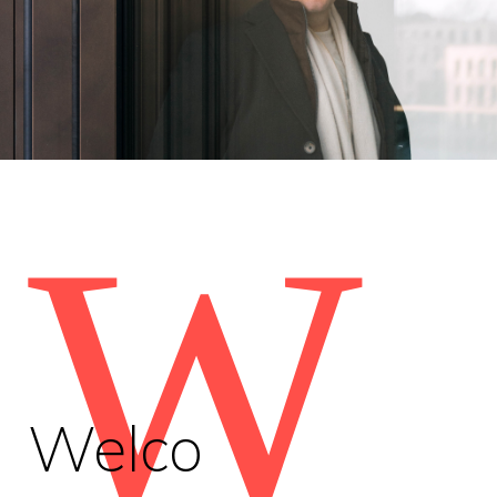
W
Welco