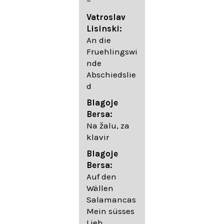
~
05. Urlicht
Vatroslav
Johannes
Lisinski:
Brahms:
An die
Lieder
Fruehlingswi
06. Wir
nde
wandelten,
Abschiedslie
op. 96,2 (aus
d
dem
Ungarischen
Blagoje
- Daumer)
Bersa:
07.
Na žalu, za
Unbewegte
klavir
laue Luft op.
Blagoje
57,8
Bersa:
08. Du
Auf den
sprichst,
Wällen
dass ich
Salamancas
mich
Mein süsses
täuschte op.
Lieb