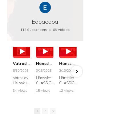
Eaoaeaoa
112 Subscribers
•
63 Videos
•
66K Views
Vatroslav Lisinski: Die Botschaft / The Message, Haenssler CLASSIC 25063
Hänssler CLASSIC: Album "Schwanengesang" (Strazanac I Tchakarova) English
Hänssler CLASSIC: Album "Schwanengesang" (Strazanac I Tchakarova)
hr2: Fruehkritik 1. Dezember 2025 - Franz Schubert: “Die Winterreise” D911
Bach: "Doch weichet, ihr tollen, vergeblich
5/30/2026
3/13/2026
3/13/2026
12/1/2025
6/7/2025
Vatroslav
Hänssler
Hänssler
hr2:
Krešimir
Lisinski (:
CLASSIC
CLASSIC
Frühkritik,
Stražana
Die
Album
Album
1.
, Bass
34 Views
15 Views
12 Views
41 Views
187 View
Botschaft /
Schwane
Schwane
Dezember
•
0 Likes
•
2 Likes
•
2 Likes
•
1 Likes
•
7 Likes
The
ngesang
ngesang
2025
Johann
•
0
•
0
•
0
•
0
•
0
Message
Franz
Franz
Franz
Sebastian
Comments
Comments
Comments
Comments
Comment
Schubert I
Schubert I
Schubert:
Bach:
1
2
Krešimir
Frances
Frances
Die
BWV 8,
Stražanac
Allitsen:
Allitsen
Winterreis
"Liebster
I Bass-
Lieder
Lieder
e D.911
Gott,