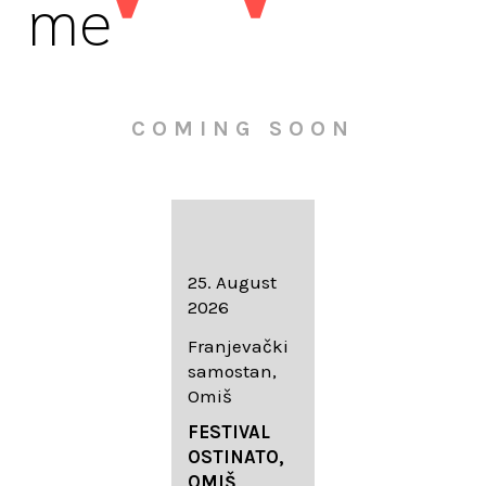
me
COMING SOON
16. August
25. August
30. August
2026
2026
2026
Knežev dvor,
Franjevački
Wallfahrtskir
Dubrovnik
samostan,
che Mariä
Omiš
Geburt
LIEDERABE
Roggenburg
ND
FESTIVAL
-Schießen
DUBROVNIK
OSTINATO,
SUMMER
OMIŠ,
DIADEMUS