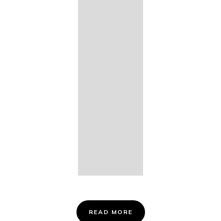
14. Des
Fischers
Liebesglück,
D. 933
15. "Auf der
Bruck" D.
853
16. "Im
Abendrot" D.
799
Info &
Tickets
READ MORE