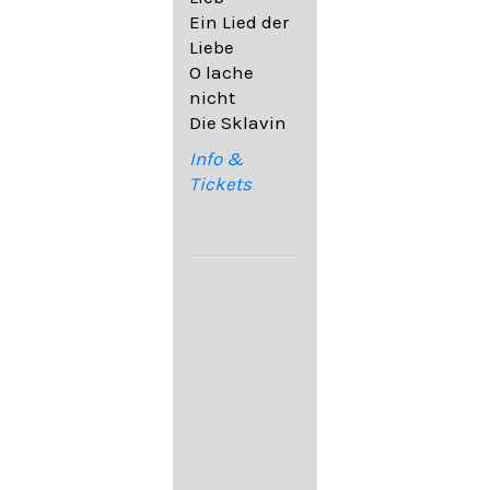
32,6
Ein Lied der
09. Ach,
Liebe
wende
O lache
diesen Blick
nicht
op. 67,4
Die Sklavin
10. Auf dem
Kirchhofe op.
Info &
105,4
Tickets
11. Von
ewiger Liebe
op. 43,1
Franz
Schubert:
12. "Der
Einsame" D.
800
13. "Im
Frühling" D.
882