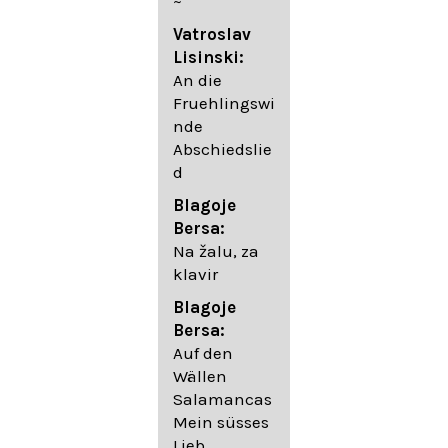
~
05. Urlicht
Vatroslav
Johannes
Lisinski:
Brahms:
An die
Lieder
Fruehlingswi
06. Wir
nde
wandelten,
Abschiedslie
op. 96,2 (aus
d
dem
Ungarischen
Blagoje
- Daumer)
Bersa:
07.
Na žalu, za
Unbewegte
klavir
laue Luft op.
Blagoje
57,8
Bersa:
08. Du
Auf den
sprichst,
Wällen
dass ich
Salamancas
mich
Mein süsses
täuschte op.
Lieb