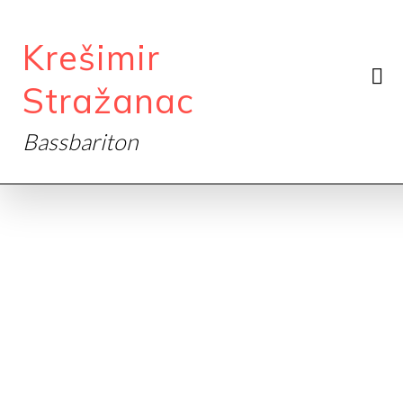
Krešimir
Stražanac
Bassbariton