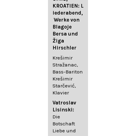
FESTIVAL
KROATIEN: L
FESTIVAL
iederabend,
ROGGENBUR
Die
Werke von
G - Georg
bekanntest
Blagoje
Friedrich
en Lieder
Bersa und
Händel:
von
Žiga
Saul HWV
Gustav
Hirschler
53
Mahler I
Johannes
Krešimir
Händel
Brahms I
Stražanac,
Festspielorc
Franz
Bass-Bariton
hester Halle
Schubert
Krešimir
Chorakadem
Starčević,
ie des
Krešimir
Klavier
Diademus-
Stražanac,
Festival
Bassbariton
Vatroslav
Benno
Hedayet
Lisinski:
Schachtner I
Djeddikar,
Die
Dirigent
Flügel
Botschaft
Liebe und
Catalina
Gustav