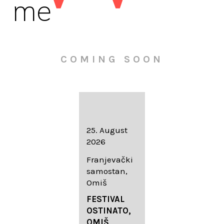
me
COMING SOON
16. August
25. August
30. August
2026
2026
2026
Knežev dvor,
Franjevački
Wallfahrtskir
Dubrovnik
samostan,
che Mariä
Omiš
Geburt
LIEDERABE
Roggenburg
ND
FESTIVAL
-Schießen
DUBROVNIK
OSTINATO,
SUMMER
OMIŠ,
DIADEMUS