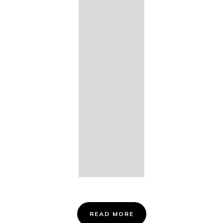
14. Des
Fischers
Liebesglück,
D. 933
15. "Auf der
Bruck" D.
853
16. "Im
Abendrot" D.
799
Info &
Tickets
READ MORE