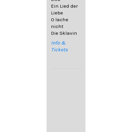
32,6
Ein Lied der
09. Ach,
Liebe
wende
O lache
diesen Blick
nicht
op. 67,4
Die Sklavin
10. Auf dem
Kirchhofe op.
Info &
105,4
Tickets
11. Von
ewiger Liebe
op. 43,1
Franz
Schubert:
12. "Der
Einsame" D.
800
13. "Im
Frühling" D.
882