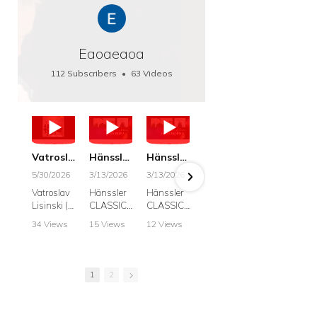
Eaoaeaoa
112 Subscribers
•
63 Videos
•
66K Views
Vatroslav Lisinski: Die Botschaft / The Message, Haenssler CLASSIC 25063
Hänssler CLASSIC: Album "Schwanengesang" (Strazanac I Tchakarova) English
Hänssler CLASSIC: Album "Schwanengesang" (Strazanac I Tchakarova)
hr2: Fruehkritik 1. Dezember 2025 - Franz Schubert: “Die Winterreise” D911
Bach: "Doch weichet, ihr tollen, vergeblich
5/30/2026
3/13/2026
3/13/2026
12/1/2025
6/7/2025
Vatroslav
Hänssler
Hänssler
hr2:
Krešimir
Lisinski (:
CLASSIC
CLASSIC
Frühkritik,
Stražana
Die
Album
Album
1.
, Bass
34 Views
15 Views
12 Views
41 Views
187 View
Botschaft /
Schwane
Schwane
Dezember
•
0 Likes
•
2 Likes
•
2 Likes
•
1 Likes
•
7 Likes
The
ngesang
ngesang
2025
Johann
•
0
•
0
•
0
•
0
•
0
Message
Franz
Franz
Franz
Sebastian
Comments
Comments
Comments
Comments
Comment
Schubert I
Schubert I
Schubert:
Bach:
1
2
Krešimir
Frances
Frances
Die
BWV 8,
Stražanac
Allitsen:
Allitsen
Winterreis
"Liebster
I Bass-
Lieder
Lieder
e D.911
Gott,