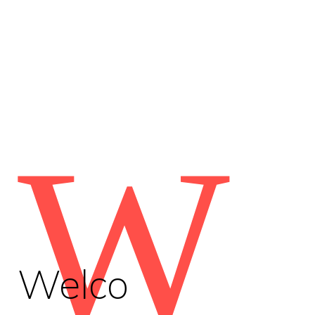
W
Welco