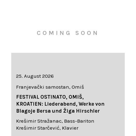
COMING SOON
25. August 2026
Franjevački samostan, Omiš
FESTIVAL OSTINATO, OMIŠ,
KROATIEN: Liederabend, Werke von
Blagoje Bersa und Žiga Hirschler
Krešimir Stražanac, Bass-Bariton
Krešimir Starčević, Klavier