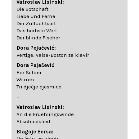
Vatroslav Lisinski:
Die Botschaft
Liebe und Ferne
Der Zufluchtsort
Das herbste Wort
Der blinde Fischer
Dora Pejačević:
Vertige, Valse-Boston za klavir
Dora Pejačević
Ein Schrei
Warum
Tri dječje pjesmice
~
Vatroslav Lisinski:
An die Fruehlingswinde
Abschiedslied
Blagoje Bersa:
Na žalu, za klavir