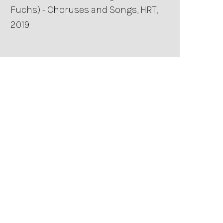
Fuchs) - Choruses and Songs, HRT,
2019