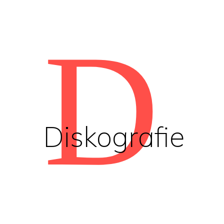
D
Diskografie