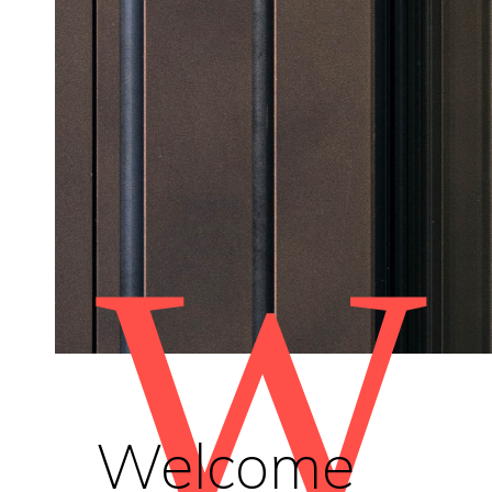
W
Welcome