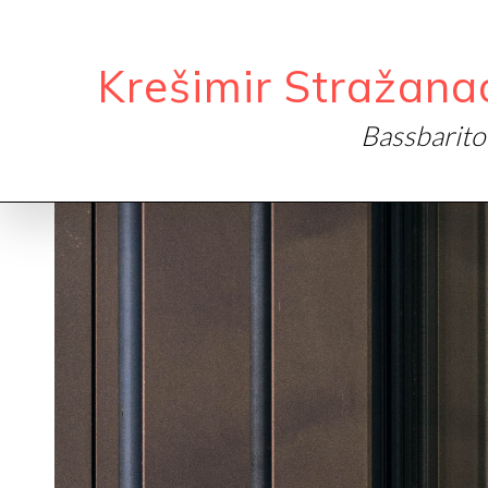
Krešimir Stražana
Bassbarit