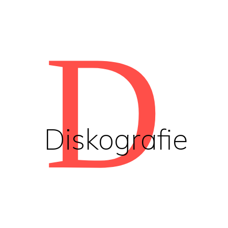
D
Diskografie