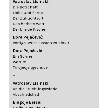
Vatroslav Lisinski:
Die Botschaft
Liebe und Ferne
Der Zufluchtsort
Das herbste Wort
Der blinde Fischer
Dora Pejačević:
Vertige, Valse-Boston za klavir
Dora Pejačević
Ein Schrei
Warum
Tri dječje pjesmice
~
Vatroslav Lisinski:
An die Fruehlingswinde
Abschiedslied
Blagoje Bersa:
Na žalu, za klavir