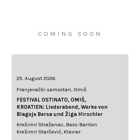
COMING SOON
25. August 2026
Franjevački samostan, Omiš
FESTIVAL OSTINATO, OMIŠ,
KROATIEN: Liederabend, Werke von
Blagoje Bersa und Žiga Hirschler
Krešimir Stražanac, Bass-Bariton
Krešimir Starčević, Klavier