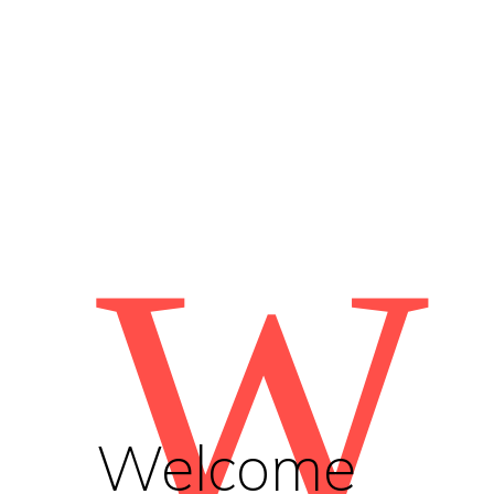
W
Welcome