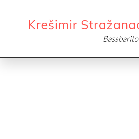
Krešimir Stražana
Bassbarit