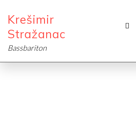
Krešimir
Stražanac
Bassbariton