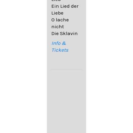
32,6
Ein Lied der
09. Ach,
Liebe
wende
O lache
diesen Blick
nicht
op. 67,4
Die Sklavin
10. Auf dem
Kirchhofe op.
Info &
105,4
Tickets
11. Von
ewiger Liebe
op. 43,1
Franz
Schubert:
12. "Der
Einsame" D.
800
13. "Im
Frühling" D.
882