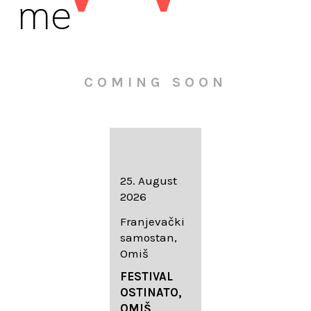
me
COMING SOON
16. August
25. August
30. August
2026
2026
2026
Knežev dvor,
Franjevački
Wallfahrtskir
Dubrovnik
samostan,
che Mariä
Omiš
Geburt
LIEDERABE
Roggenburg
ND
FESTIVAL
-Schießen
DUBROVNIK
OSTINATO,
SUMMER
OMIŠ,
DIADEMUS