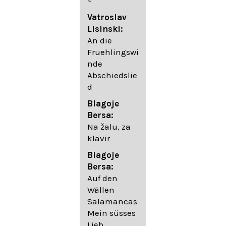
~
05. Urlicht
Vatroslav
Johannes
Lisinski:
Brahms:
An die
Lieder
Fruehlingswi
06. Wir
nde
wandelten,
Abschiedslie
op. 96,2 (aus
d
dem
Ungarischen
Blagoje
- Daumer)
Bersa:
07.
Na žalu, za
Unbewegte
klavir
laue Luft op.
Blagoje
57,8
Bersa:
08. Du
Auf den
sprichst,
Wällen
dass ich
Salamancas
mich
Mein süsses
täuschte op.
Lieb