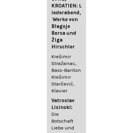
FESTIVAL
KROATIEN: L
FESTIVAL
iederabend,
ROGGENBUR
Die
Werke von
G - Georg
bekanntest
Blagoje
Friedrich
en Lieder
Bersa und
Händel:
von
Žiga
Saul HWV
Gustav
Hirschler
53
Mahler I
Johannes
Krešimir
Händel
Brahms I
Stražanac,
Festspielorc
Franz
Bass-Bariton
hester Halle
Schubert
Krešimir
Chorakadem
Starčević,
ie des
Krešimir
Klavier
Diademus-
Stražanac,
Festival
Bassbariton
Vatroslav
Benno
Hedayet
Lisinski:
Schachtner I
Djeddikar,
Die
Dirigent
Flügel
Botschaft
Liebe und
Catalina
Gustav