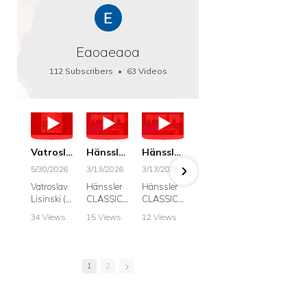
Eaoaeaoa
112 Subscribers
•
63 Videos
•
66K Views
Vatroslav Lisinski: Die Botschaft / The Message, Haenssler CLASSIC 25063
Hänssler CLASSIC: Album "Schwanengesang" (Strazanac I Tchakarova) English
Hänssler CLASSIC: Album "Schwanengesang" (Strazanac I Tchakarova)
hr2: Fruehkritik 1. Dezember 2025 - Franz Schubert: “Die Winterreise” D911
Bach: "Doch weichet, ihr tollen, vergeblich
5/30/2026
3/13/2026
3/13/2026
12/1/2025
6/7/2025
Vatroslav
Hänssler
Hänssler
hr2:
Krešimir
Lisinski (:
CLASSIC
CLASSIC
Frühkritik,
Stražana
Die
Album
Album
1.
, Bass
34 Views
15 Views
12 Views
41 Views
187 View
Botschaft /
Schwane
Schwane
Dezember
•
0 Likes
•
2 Likes
•
2 Likes
•
1 Likes
•
7 Likes
The
ngesang
ngesang
2025
Johann
•
0
•
0
•
0
•
0
•
0
Message
Franz
Franz
Franz
Sebastian
Comments
Comments
Comments
Comments
Comment
Schubert I
Schubert I
Schubert:
Bach:
1
2
Krešimir
Frances
Frances
Die
BWV 8,
Stražanac
Allitsen:
Allitsen
Winterreis
"Liebster
I Bass-
Lieder
Lieder
e D.911
Gott,