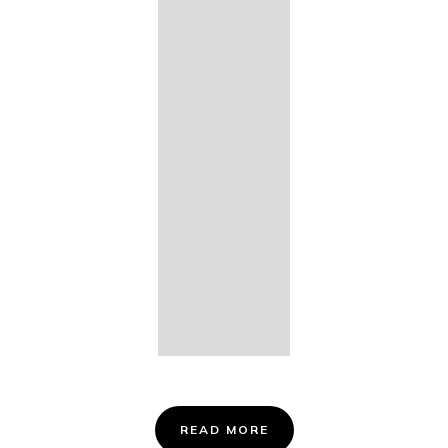
14. Des
Fischers
Liebesglück,
D. 933
15. "Auf der
Bruck" D.
853
16. "Im
Abendrot" D.
799
Info &
Tickets
READ MORE