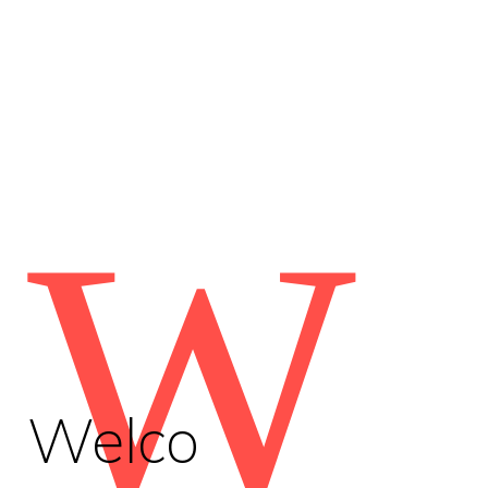
W
Welco