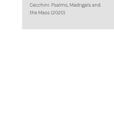
Cecchini: Psalms, Madrigals and
the Mass (2020)