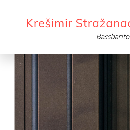
Krešimir Stražana
Bassbarit