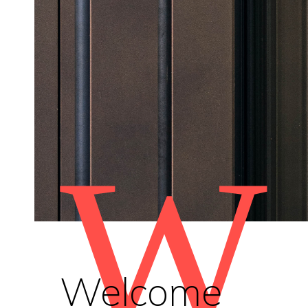
W
Welcome