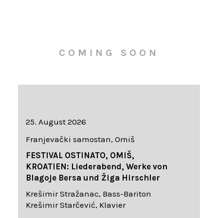
COMING SOON
25. August 2026
Franjevački samostan, Omiš
FESTIVAL OSTINATO, OMIŠ,
KROATIEN: Liederabend, Werke von
Blagoje Bersa und Žiga Hirschler
Krešimir Stražanac, Bass-Bariton
Krešimir Starčević, Klavier