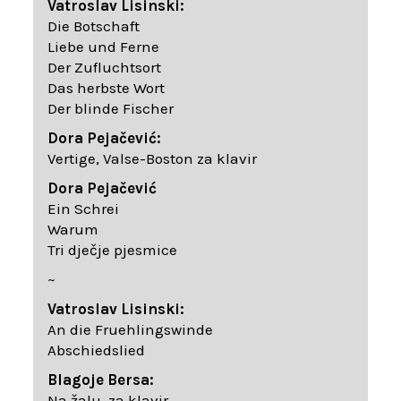
Vatroslav Lisinski:
Die Botschaft
Liebe und Ferne
Der Zufluchtsort
Das herbste Wort
Der blinde Fischer
Dora Pejačević:
Vertige, Valse-Boston za klavir
Dora Pejačević
Ein Schrei
Warum
Tri dječje pjesmice
~
Vatroslav Lisinski:
An die Fruehlingswinde
Abschiedslied
Blagoje Bersa:
Na žalu, za klavir