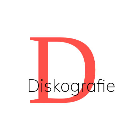
D
Diskografie