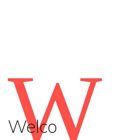
W
Welco