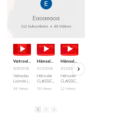
Eaoaeaoa
112 Subscribers
•
63 Videos
•
66K Views
Vatroslav Lisinski: Die Botschaft / The Message, Haenssler CLASSIC 25063
Hänssler CLASSIC: Album "Schwanengesang" (Strazanac I Tchakarova) English
Hänssler CLASSIC: Album "Schwanengesang" (Strazanac I Tchakarova)
hr2: Fruehkritik 1. Dezember 2025 - Franz Schubert: “Die Winterreise” D911
Bach: "Doch weichet, ihr tollen, vergeblich
5/30/2026
3/13/2026
3/13/2026
12/1/2025
6/7/2025
Vatroslav
Hänssler
Hänssler
hr2:
Krešimir
Lisinski (:
CLASSIC
CLASSIC
Frühkritik,
Stražana
Die
Album
Album
1.
, Bass
34 Views
15 Views
12 Views
41 Views
187 View
Botschaft /
Schwane
Schwane
Dezember
•
0 Likes
•
2 Likes
•
2 Likes
•
1 Likes
•
7 Likes
The
ngesang
ngesang
2025
Johann
•
0
•
0
•
0
•
0
•
0
Message
Franz
Franz
Franz
Sebastian
Comments
Comments
Comments
Comments
Comment
Schubert I
Schubert I
Schubert:
Bach:
1
2
Krešimir
Frances
Frances
Die
BWV 8,
Stražanac
Allitsen:
Allitsen
Winterreis
"Liebster
I Bass-
Lieder
Lieder
e D.911
Gott,
baritone
Krešimir
Krešimir
Krešimir
wenn