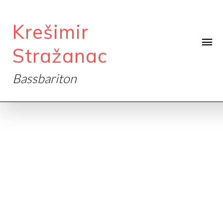
Krešimir
Stražanac
Bassbariton