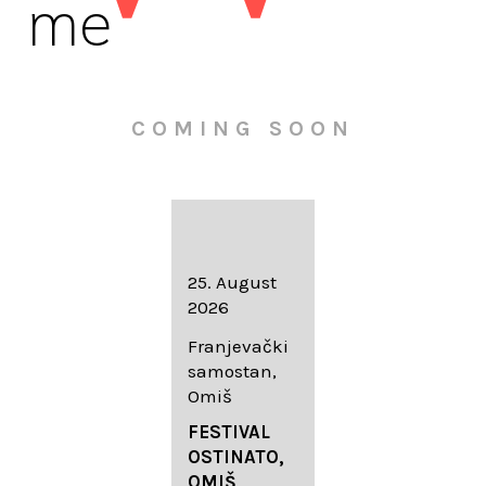
me
COMING SOON
16. August
25. August
30. August
2026
2026
2026
Knežev dvor,
Franjevački
Wallfahrtskir
Dubrovnik
samostan,
che Mariä
Omiš
Geburt
LIEDERABE
Roggenburg
ND
FESTIVAL
-Schießen
DUBROVNIK
OSTINATO,
SUMMER
OMIŠ,
DIADEMUS