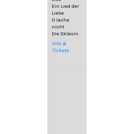
32,6
Ein Lied der
09. Ach,
Liebe
wende
O lache
diesen Blick
nicht
op. 67,4
Die Sklavin
10. Auf dem
Kirchhofe op.
Info &
105,4
Tickets
11. Von
ewiger Liebe
op. 43,1
Franz
Schubert:
12. "Der
Einsame" D.
800
13. "Im
Frühling" D.
882