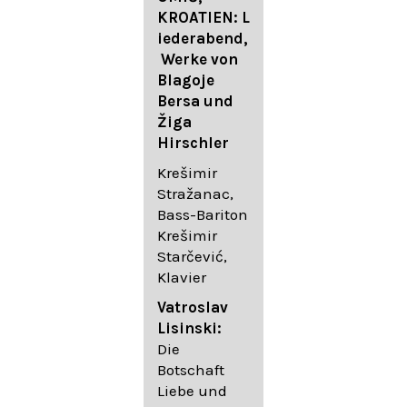
FESTIVAL
KROATIEN: L
FESTIVAL
iederabend,
ROGGENBUR
Die
Werke von
G - Georg
bekanntest
Blagoje
Friedrich
en Lieder
Bersa und
Händel:
von
Žiga
Saul HWV
Gustav
Hirschler
53
Mahler I
Johannes
Krešimir
Händel
Brahms I
Stražanac,
Festspielorc
Franz
Bass-Bariton
hester Halle
Schubert
Krešimir
Chorakadem
Starčević,
ie des
Krešimir
Klavier
Diademus-
Stražanac,
Festival
Bassbariton
Vatroslav
Benno
Hedayet
Lisinski:
Schachtner I
Djeddikar,
Die
Dirigent
Flügel
Botschaft
Liebe und
Catalina
Gustav