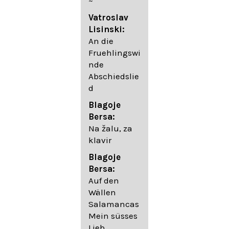
~
05. Urlicht
Vatroslav
Johannes
Lisinski:
Brahms:
An die
Lieder
Fruehlingswi
06. Wir
nde
wandelten,
Abschiedslie
op. 96,2 (aus
d
dem
Ungarischen
Blagoje
- Daumer)
Bersa:
07.
Na žalu, za
Unbewegte
klavir
laue Luft op.
Blagoje
57,8
Bersa:
08. Du
Auf den
sprichst,
Wällen
dass ich
Salamancas
mich
Mein süsses
täuschte op.
Lieb