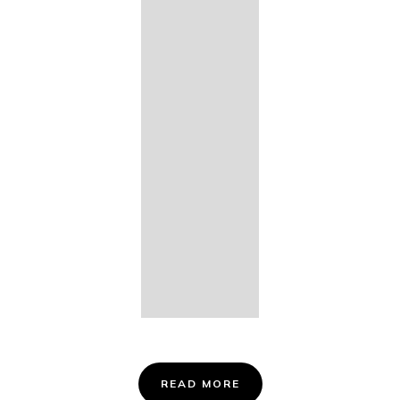
14. Des
Fischers
Liebesglück,
D. 933
15. "Auf der
Bruck" D.
853
16. "Im
Abendrot" D.
799
Info &
Tickets
READ MORE