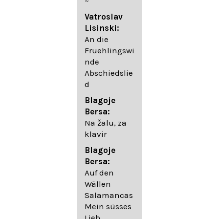
~
05. Urlicht
Vatroslav
Johannes
Lisinski:
Brahms:
An die
Lieder
Fruehlingswi
06. Wir
nde
wandelten,
Abschiedslie
op. 96,2 (aus
d
dem
Ungarischen
Blagoje
- Daumer)
Bersa:
07.
Na žalu, za
Unbewegte
klavir
laue Luft op.
Blagoje
57,8
Bersa:
08. Du
Auf den
sprichst,
Wällen
dass ich
Salamancas
mich
Mein süsses
täuschte op.
Lieb