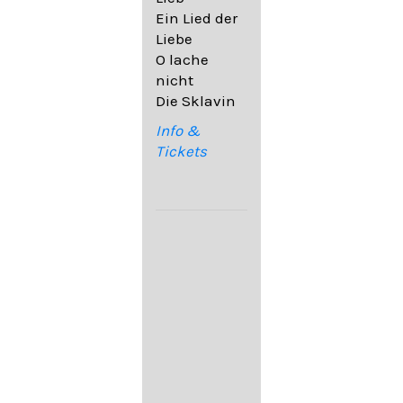
32,6
Ein Lied der
09. Ach,
Liebe
wende
O lache
diesen Blick
nicht
op. 67,4
Die Sklavin
10. Auf dem
Kirchhofe op.
Info &
105,4
Tickets
11. Von
ewiger Liebe
op. 43,1
Franz
Schubert:
12. "Der
Einsame" D.
800
13. "Im
Frühling" D.
882