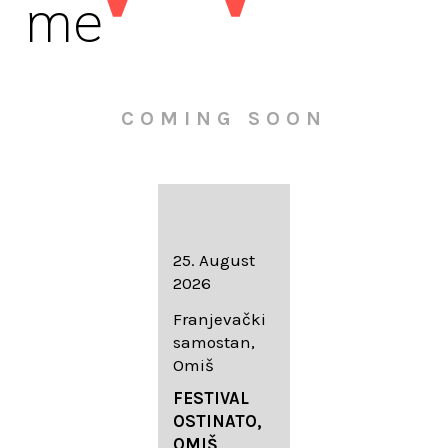
me
COMING SOON
16. August
25. August
30. August
2026
2026
2026
Knežev dvor,
Franjevački
Wallfahrtskir
Dubrovnik
samostan,
che Mariä
Omiš
Geburt
LIEDERABE
Roggenburg
ND
FESTIVAL
-Schießen
DUBROVNIK
OSTINATO,
SUMMER
OMIŠ,
DIADEMUS