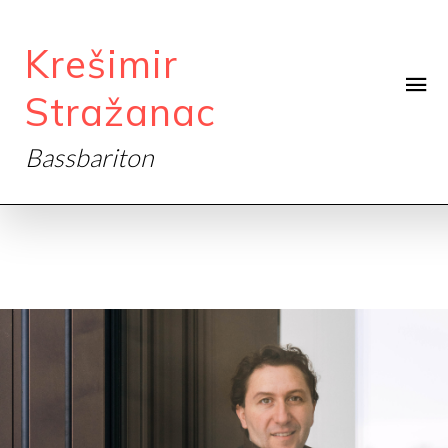
Krešimir
Stražanac
Bassbariton