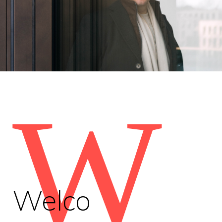
W
Welco