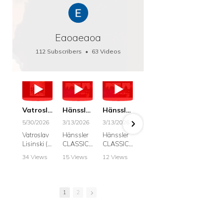
Eaoaeaoa
112 Subscribers
•
63 Videos
•
66K Views
Vatroslav Lisinski: Die Botschaft / The Message, Haenssler CLASSIC 25063
Hänssler CLASSIC: Album "Schwanengesang" (Strazanac I Tchakarova) English
Hänssler CLASSIC: Album "Schwanengesang" (Strazanac I Tchakarova)
hr2: Fruehkritik 1. Dezember 2025 - Franz Schubert: “Die Winterreise” D911
Bach: "Doch weichet, ihr tollen, vergeblich
5/30/2026
3/13/2026
3/13/2026
12/1/2025
6/7/2025
Vatroslav
Hänssler
Hänssler
hr2:
Krešimir
Lisinski (:
CLASSIC
CLASSIC
Frühkritik,
Stražana
Die
Album
Album
1.
, Bass
34 Views
15 Views
12 Views
41 Views
187 View
Botschaft /
Schwane
Schwane
Dezember
•
0 Likes
•
2 Likes
•
2 Likes
•
1 Likes
•
7 Likes
The
ngesang
ngesang
2025
Johann
•
0
•
0
•
0
•
0
•
0
Message
Franz
Franz
Franz
Sebastian
Comments
Comments
Comments
Comments
Comment
Schubert I
Schubert I
Schubert:
Bach:
1
2
Krešimir
Frances
Frances
Die
BWV 8,
Stražanac
Allitsen:
Allitsen
Winterreis
"Liebster
I Bass-
Lieder
Lieder
e D.911
Gott,