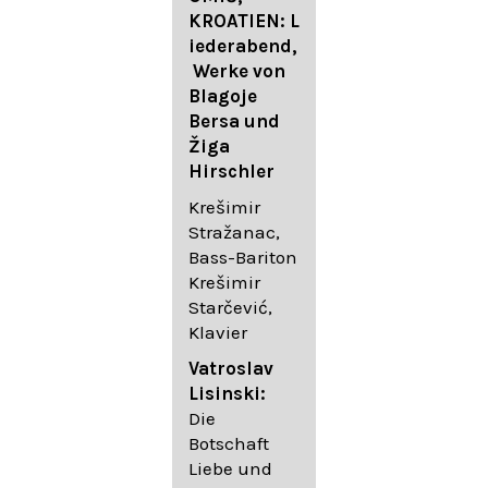
FESTIVAL
KROATIEN: L
FESTIVAL
iederabend,
ROGGENBUR
Die
Werke von
G - Georg
bekanntest
Blagoje
Friedrich
en Lieder
Bersa und
Händel:
von
Žiga
Saul HWV
Gustav
Hirschler
53
Mahler I
Johannes
Krešimir
Händel
Brahms I
Stražanac,
Festspielorc
Franz
Bass-Bariton
hester Halle
Schubert
Krešimir
Chorakadem
Starčević,
ie des
Krešimir
Klavier
Diademus-
Stražanac,
Festival
Bassbariton
Vatroslav
Benno
Hedayet
Lisinski:
Schachtner I
Djeddikar,
Die
Dirigent
Flügel
Botschaft
Liebe und
Catalina
Gustav