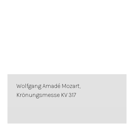
Wolfgang Amadé Mozart,
Krönungsmesse KV 317