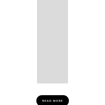
14. Des
Fischers
Liebesglück,
D. 933
15. "Auf der
Bruck" D.
853
16. "Im
Abendrot" D.
799
Info &
Tickets
READ MORE