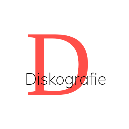
D
Diskografie