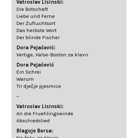
Vatroslav Lisinski:
Die Botschaft
Liebe und Ferne
Der Zufluchtsort
Das herbste Wort
Der blinde Fischer
Dora Pejačević:
Vertige, Valse-Boston za klavir
Dora Pejačević
Ein Schrei
Warum
Tri dječje pjesmice
~
Vatroslav Lisinski:
An die Fruehlingswinde
Abschiedslied
Blagoje Bersa:
Na žalu, za klavir