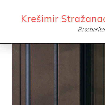
Krešimir Stražana
Bassbarit