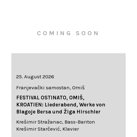
COMING SOON
25. August 2026
Franjevački samostan, Omiš
FESTIVAL OSTINATO, OMIŠ,
KROATIEN: Liederabend, Werke von
Blagoje Bersa und Žiga Hirschler
Krešimir Stražanac, Bass-Bariton
Krešimir Starčević, Klavier