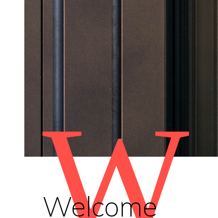
W
Welcome