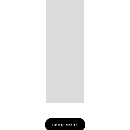
14. Des
Fischers
Liebesglück,
D. 933
15. "Auf der
Bruck" D.
853
16. "Im
Abendrot" D.
799
Info &
Tickets
READ MORE