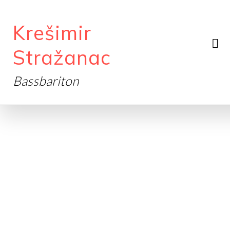
Krešimir
Stražanac
Bassbariton