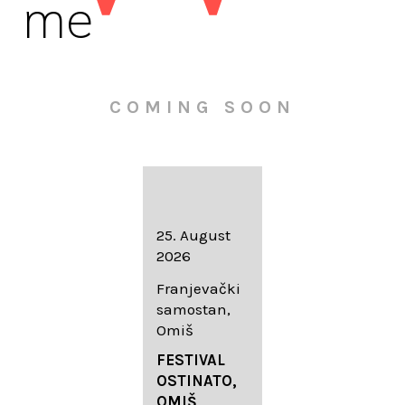
me
COMING SOON
16. August
25. August
30. August
2026
2026
2026
Knežev dvor,
Franjevački
Wallfahrtskir
Dubrovnik
samostan,
che Mariä
Omiš
Geburt
LIEDERABE
Roggenburg
ND
FESTIVAL
-Schießen
DUBROVNIK
OSTINATO,
SUMMER
OMIŠ,
DIADEMUS