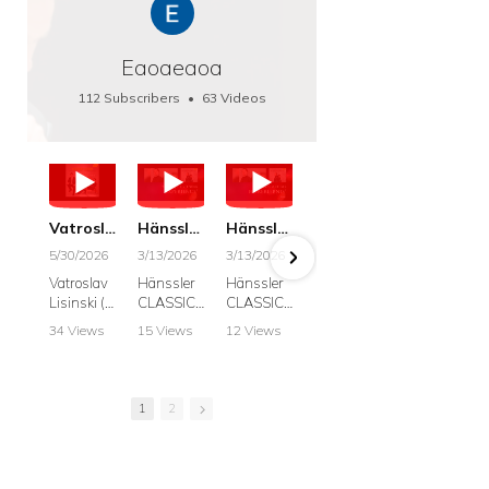
Eaoaeaoa
112 Subscribers
•
63 Videos
•
66K Views
Vatroslav Lisinski: Die Botschaft / The Message, Haenssler CLASSIC 25063
Hänssler CLASSIC: Album "Schwanengesang" (Strazanac I Tchakarova) English
Hänssler CLASSIC: Album "Schwanengesang" (Strazanac I Tchakarova)
hr2: Fruehkritik 1. Dezember 2025 - Franz Schubert: “Die Winterreise” D911
Bach: "Doch weichet, ihr tollen, vergeblich
5/30/2026
3/13/2026
3/13/2026
12/1/2025
6/7/2025
Vatroslav
Hänssler
Hänssler
hr2:
Krešimir
Lisinski (:
CLASSIC
CLASSIC
Frühkritik,
Stražana
Die
Album
Album
1.
, Bass
34 Views
15 Views
12 Views
41 Views
187 View
Botschaft /
Schwane
Schwane
Dezember
•
0 Likes
•
2 Likes
•
2 Likes
•
1 Likes
•
7 Likes
The
ngesang
ngesang
2025
Johann
•
0
•
0
•
0
•
0
•
0
Message
Franz
Franz
Franz
Sebastian
Comments
Comments
Comments
Comments
Comment
Schubert I
Schubert I
Schubert:
Bach:
1
2
Krešimir
Frances
Frances
Die
BWV 8,
Stražanac
Allitsen:
Allitsen
Winterreis
"Liebster
I Bass-
Lieder
Lieder
e D.911
Gott,
baritone
Krešimir
Krešimir
Krešimir
wenn