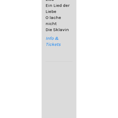
32,6
Ein Lied der
09. Ach,
Liebe
wende
O lache
diesen Blick
nicht
op. 67,4
Die Sklavin
10. Auf dem
Kirchhofe op.
Info &
105,4
Tickets
11. Von
ewiger Liebe
op. 43,1
Franz
Schubert:
12. "Der
Einsame" D.
800
13. "Im
Frühling" D.
882