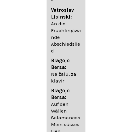
~
05. Urlicht
Vatroslav
Johannes
Lisinski:
Brahms:
An die
Lieder
Fruehlingswi
06. Wir
nde
wandelten,
Abschiedslie
op. 96,2 (aus
d
dem
Ungarischen
Blagoje
- Daumer)
Bersa:
07.
Na žalu, za
Unbewegte
klavir
laue Luft op.
Blagoje
57,8
Bersa:
08. Du
Auf den
sprichst,
Wällen
dass ich
Salamancas
mich
Mein süsses
täuschte op.
Lieb