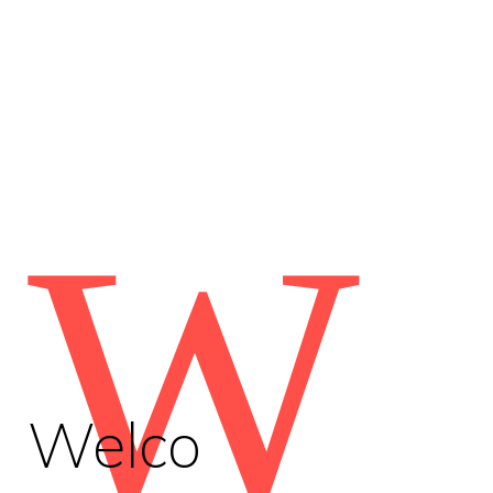
W
Welco