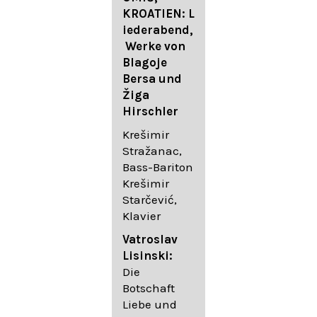
FESTIVAL
KROATIEN: L
FESTIVAL
iederabend,
ROGGENBUR
Die
Werke von
G - Georg
bekanntest
Blagoje
Friedrich
en Lieder
Bersa und
Händel:
von
Žiga
Saul HWV
Gustav
Hirschler
53
Mahler I
Johannes
Krešimir
Händel
Brahms I
Stražanac,
Festspielorc
Franz
Bass-Bariton
hester Halle
Schubert
Krešimir
Chorakadem
Starčević,
ie des
Krešimir
Klavier
Diademus-
Stražanac,
Festival
Bassbariton
Vatroslav
Benno
Hedayet
Lisinski:
Schachtner I
Djeddikar,
Die
Dirigent
Flügel
Botschaft
Liebe und
Catalina
Gustav