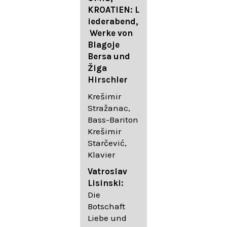
FESTIVAL
KROATIEN: L
FESTIVAL
iederabend,
ROGGENBUR
Die
Werke von
G - Georg
bekanntest
Blagoje
Friedrich
en Lieder
Bersa und
Händel:
von
Žiga
Saul HWV
Gustav
Hirschler
53
Mahler I
Johannes
Krešimir
Händel
Brahms I
Stražanac,
Festspielorc
Franz
Bass-Bariton
hester Halle
Schubert
Krešimir
Chorakadem
Starčević,
ie des
Krešimir
Klavier
Diademus-
Stražanac,
Festival
Bassbariton
Vatroslav
Benno
Hedayet
Lisinski:
Schachtner I
Djeddikar,
Die
Dirigent
Flügel
Botschaft
Liebe und
Catalina
Gustav