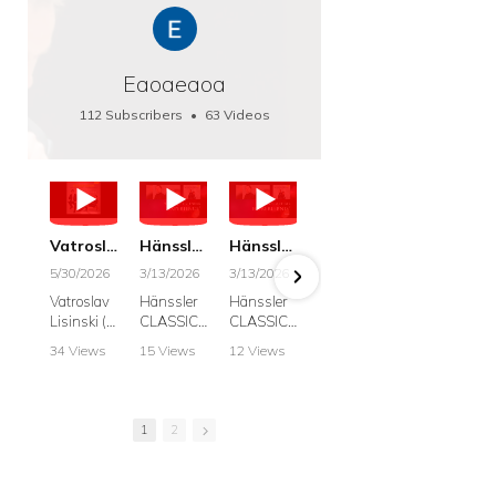
Eaoaeaoa
112 Subscribers
•
63 Videos
•
66K Views
Vatroslav Lisinski: Die Botschaft / The Message, Haenssler CLASSIC 25063
Hänssler CLASSIC: Album "Schwanengesang" (Strazanac I Tchakarova) English
Hänssler CLASSIC: Album "Schwanengesang" (Strazanac I Tchakarova)
hr2: Fruehkritik 1. Dezember 2025 - Franz Schubert: “Die Winterreise” D911
Bach: "Doch weichet, ihr tollen, vergeblich
5/30/2026
3/13/2026
3/13/2026
12/1/2025
6/7/2025
Vatroslav
Hänssler
Hänssler
hr2:
Krešimir
Lisinski (:
CLASSIC
CLASSIC
Frühkritik,
Stražana
Die
Album
Album
1.
, Bass
34 Views
15 Views
12 Views
41 Views
187 View
Botschaft /
Schwane
Schwane
Dezember
•
0 Likes
•
2 Likes
•
2 Likes
•
1 Likes
•
7 Likes
The
ngesang
ngesang
2025
Johann
•
0
•
0
•
0
•
0
•
0
Message
Franz
Franz
Franz
Sebastian
Comments
Comments
Comments
Comments
Comment
Schubert I
Schubert I
Schubert:
Bach:
1
2
Krešimir
Frances
Frances
Die
BWV 8,
Stražanac
Allitsen:
Allitsen
Winterreis
"Liebster
I Bass-
Lieder
Lieder
e D.911
Gott,