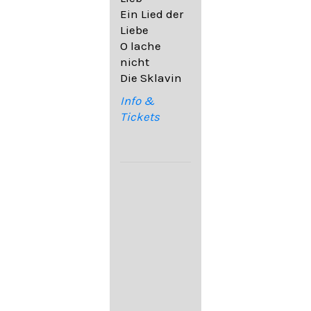
32,6
Ein Lied der
09. Ach,
Liebe
wende
O lache
diesen Blick
nicht
op. 67,4
Die Sklavin
10. Auf dem
Kirchhofe op.
Info &
105,4
Tickets
11. Von
ewiger Liebe
op. 43,1
Franz
Schubert:
12. "Der
Einsame" D.
800
13. "Im
Frühling" D.
882