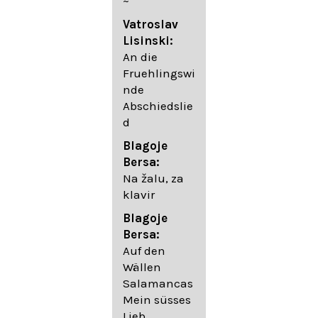
~
05. Urlicht
Vatroslav
Johannes
Lisinski:
Brahms:
An die
Lieder
Fruehlingswi
06. Wir
nde
wandelten,
Abschiedslie
op. 96,2 (aus
d
dem
Ungarischen
Blagoje
- Daumer)
Bersa:
07.
Na žalu, za
Unbewegte
klavir
laue Luft op.
Blagoje
57,8
Bersa:
08. Du
Auf den
sprichst,
Wällen
dass ich
Salamancas
mich
Mein süsses
täuschte op.
Lieb