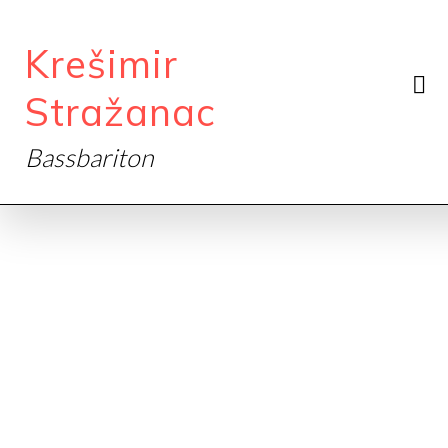
Krešimir
Stražanac
Bassbariton