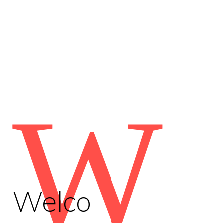
W
Welco