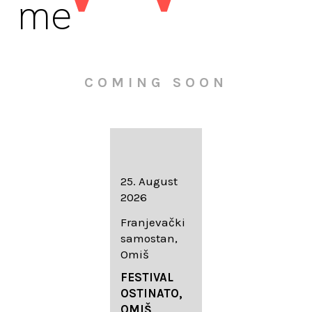
me
COMING SOON
16. August
25. August
30. August
2026
2026
2026
Knežev dvor,
Franjevački
Wallfahrtskir
Dubrovnik
samostan,
che Mariä
Omiš
Geburt
LIEDERABE
Roggenburg
ND
FESTIVAL
-Schießen
DUBROVNIK
OSTINATO,
SUMMER
OMIŠ,
DIADEMUS