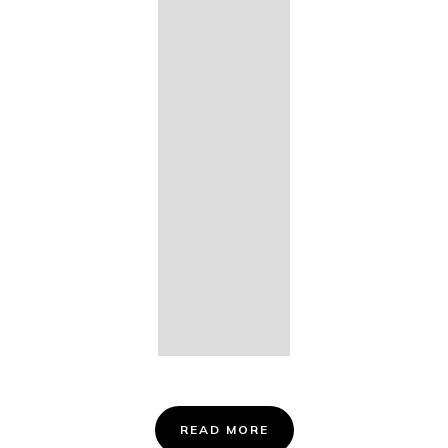
14. Des
Fischers
Liebesglück,
D. 933
15. "Auf der
Bruck" D.
853
16. "Im
Abendrot" D.
799
Info &
Tickets
READ MORE