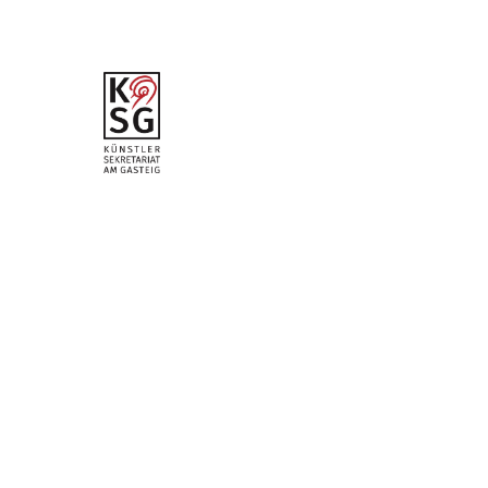
musik am
Feldberg”
vom 29.
November
2025
hr2-
Kritiker:
Meinolf
Bunsman
n