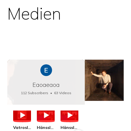
Medien
Eaoaeaoa
112 Subscribers
•
63 Videos
•
66K Views
Vatroslav Lisinski: Die Botschaft / The Message, Haenssler CLASSIC 25063
Hänssler CLASSIC: Album "Schwanengesang" (Strazanac I Tchakarova) English
Hänssler CLASSIC: Album "Schwanengesang" (Strazanac I Tchakarova)
hr2: Fruehkritik 1. Dezember 2025 - Franz Schubert: “Die Winterreise” D911
Bach: "Doch weichet, ihr tollen, vergeblich