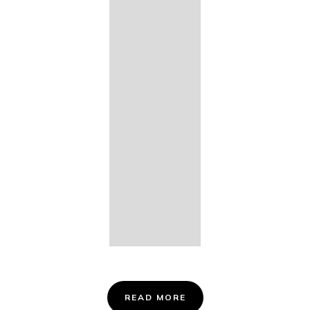
14. Des
Fischers
Liebesglück,
D. 933
15. "Auf der
Bruck" D.
853
16. "Im
Abendrot" D.
799
Info &
Tickets
READ MORE