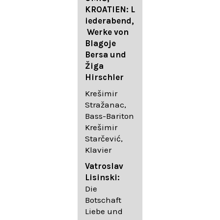
FESTIVAL
KROATIEN: L
FESTIVAL
iederabend,
ROGGENBUR
Die
Werke von
G - Georg
bekanntest
Blagoje
Friedrich
en Lieder
Bersa und
Händel:
von
Žiga
Saul HWV
Gustav
Hirschler
53
Mahler I
Johannes
Krešimir
Händel
Brahms I
Stražanac,
Festspielorc
Franz
Bass-Bariton
hester Halle
Schubert
Krešimir
Chorakadem
Starčević,
ie des
Krešimir
Klavier
Diademus-
Stražanac,
Festival
Bassbariton
Vatroslav
Benno
Hedayet
Lisinski:
Schachtner I
Djeddikar,
Die
Dirigent
Flügel
Botschaft
Liebe und
Catalina
Gustav