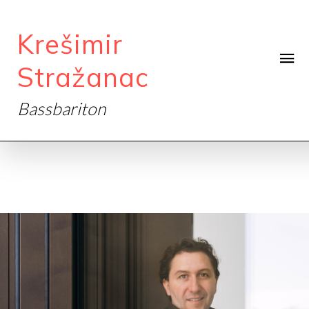
Krešimir
Stražanac
Bassbariton