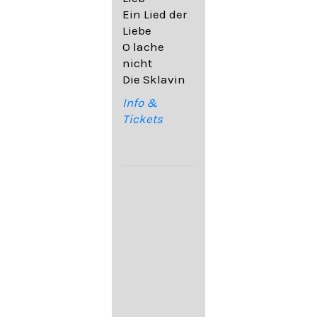
32,6
Ein Lied der
09. Ach,
Liebe
wende
O lache
diesen Blick
nicht
op. 67,4
Die Sklavin
10. Auf dem
Kirchhofe op.
Info &
105,4
Tickets
11. Von
ewiger Liebe
op. 43,1
Franz
Schubert:
12. "Der
Einsame" D.
800
13. "Im
Frühling" D.
882