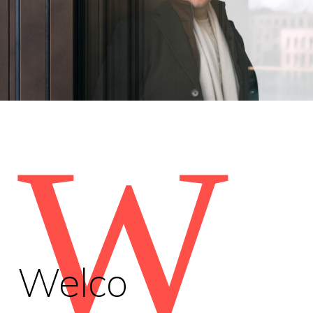
W
Welco