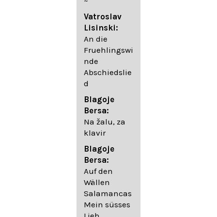
~
05. Urlicht
Vatroslav
Johannes
Lisinski:
Brahms:
An die
Lieder
Fruehlingswi
06. Wir
nde
wandelten,
Abschiedslie
op. 96,2 (aus
d
dem
Ungarischen
Blagoje
- Daumer)
Bersa:
07.
Na žalu, za
Unbewegte
klavir
laue Luft op.
Blagoje
57,8
Bersa:
08. Du
Auf den
sprichst,
Wällen
dass ich
Salamancas
mich
Mein süsses
täuschte op.
Lieb