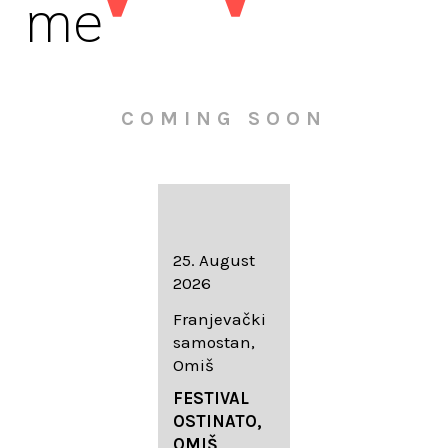
me
COMING SOON
16. August
25. August
30. August
2026
2026
2026
Knežev dvor,
Franjevački
Wallfahrtskir
Dubrovnik
samostan,
che Mariä
Omiš
Geburt
LIEDERABE
Roggenburg
ND
FESTIVAL
-Schießen
DUBROVNIK
OSTINATO,
SUMMER
OMIŠ,
DIADEMUS