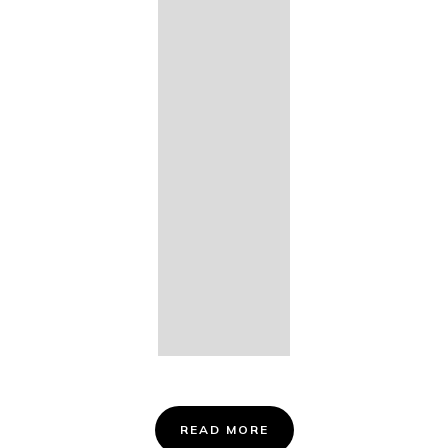
14. Des
Fischers
Liebesglück,
D. 933
15. "Auf der
Bruck" D.
853
16. "Im
Abendrot" D.
799
Info &
Tickets
READ MORE