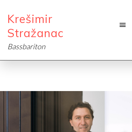
Krešimir
Stražanac
Bassbariton