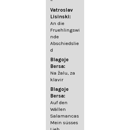
~
05. Urlicht
Vatroslav
Johannes
Lisinski:
Brahms:
An die
Lieder
Fruehlingswi
06. Wir
nde
wandelten,
Abschiedslie
op. 96,2 (aus
d
dem
Ungarischen
Blagoje
- Daumer)
Bersa:
07.
Na žalu, za
Unbewegte
klavir
laue Luft op.
Blagoje
57,8
Bersa:
08. Du
Auf den
sprichst,
Wällen
dass ich
Salamancas
mich
Mein süsses
täuschte op.
Lieb