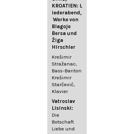
FESTIVAL
KROATIEN: L
FESTIVAL
iederabend,
ROGGENBUR
Die
Werke von
G - Georg
bekanntest
Blagoje
Friedrich
en Lieder
Bersa und
Händel:
von
Žiga
Saul HWV
Gustav
Hirschler
53
Mahler I
Johannes
Krešimir
Händel
Brahms I
Stražanac,
Festspielorc
Franz
Bass-Bariton
hester Halle
Schubert
Krešimir
Chorakadem
Starčević,
ie des
Krešimir
Klavier
Diademus-
Stražanac,
Festival
Bassbariton
Vatroslav
Benno
Hedayet
Lisinski:
Schachtner I
Djeddikar,
Die
Dirigent
Flügel
Botschaft
Liebe und
Catalina
Gustav