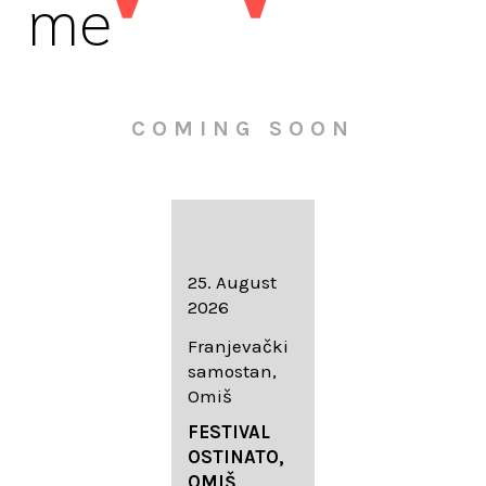
me
COMING SOON
16. August
25. August
30. August
2026
2026
2026
Knežev dvor,
Franjevački
Wallfahrtskir
Dubrovnik
samostan,
che Mariä
Omiš
Geburt
LIEDERABE
Roggenburg
ND
FESTIVAL
-Schießen
DUBROVNIK
OSTINATO,
SUMMER
OMIŠ,
DIADEMUS