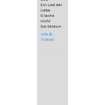
32,6
Ein Lied der
09. Ach,
Liebe
wende
O lache
diesen Blick
nicht
op. 67,4
Die Sklavin
10. Auf dem
Kirchhofe op.
Info &
105,4
Tickets
11. Von
ewiger Liebe
op. 43,1
Franz
Schubert:
12. "Der
Einsame" D.
800
13. "Im
Frühling" D.
882