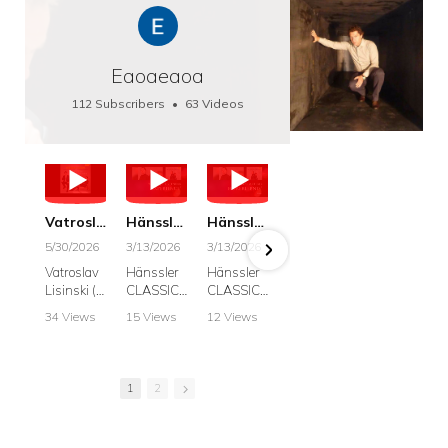
Eaoaeaoa
112 Subscribers
•
63 Videos
•
66K Views
Vatroslav Lisinski: Die Botschaft / The Message, Haenssler CLASSIC 25063
Hänssler CLASSIC: Album "Schwanengesang" (Strazanac I Tchakarova) English
Hänssler CLASSIC: Album "Schwanengesang" (Strazanac I Tchakarova)
hr2: Fruehkritik 1. Dezember 2025 - Franz Schubert: “Die Winterreise” D911
Bach: "Doch weichet, ihr tollen, vergeblich
5/30/2026
3/13/2026
3/13/2026
12/1/2025
6/7/2025
Vatroslav
Hänssler
Hänssler
hr2:
Krešimir
Lisinski (:
CLASSIC
CLASSIC
Frühkritik,
Stražana
Die
Album
Album
1.
, Bass
34 Views
15 Views
12 Views
41 Views
187 View
Botschaft /
Schwane
Schwane
Dezember
•
0 Likes
•
2 Likes
•
2 Likes
•
1 Likes
•
7 Likes
The
ngesang
ngesang
2025
Johann
•
0
•
0
•
0
•
0
•
0
Message
Franz
Franz
Franz
Sebastian
Comments
Comments
Comments
Comments
Comment
Schubert I
Schubert I
Schubert:
Bach:
1
2
Krešimir
Frances
Frances
Die
BWV 8,
Stražanac
Allitsen:
Allitsen
Winterreis
"Liebster
I Bass-
Lieder
Lieder
e D.911
Gott,