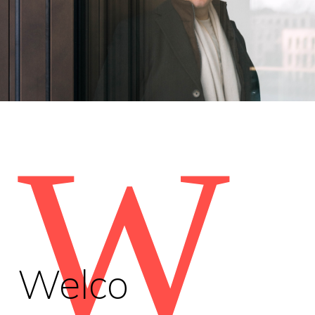
W
Welco