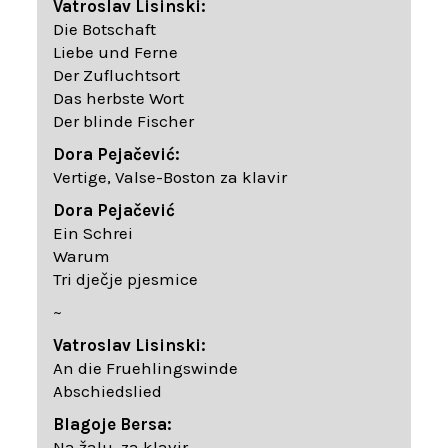
Vatroslav Lisinski:
Die Botschaft
Liebe und Ferne
Der Zufluchtsort
Das herbste Wort
Der blinde Fischer
Dora Pejačević:
Vertige, Valse-Boston za klavir
Dora Pejačević
Ein Schrei
Warum
Tri dječje pjesmice
~
Vatroslav Lisinski:
An die Fruehlingswinde
Abschiedslied
Blagoje Bersa:
Na žalu, za klavir