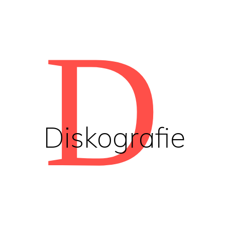
D
Diskografie