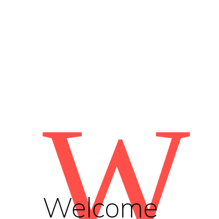
W
Welcome