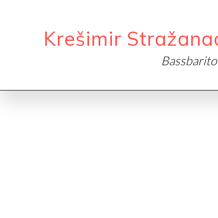
Krešimir Stražana
Bassbarit