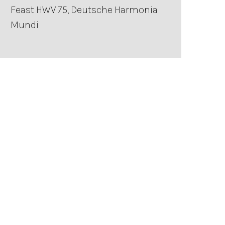
Feast HWV 75, Deutsche Harmonia
Mundi