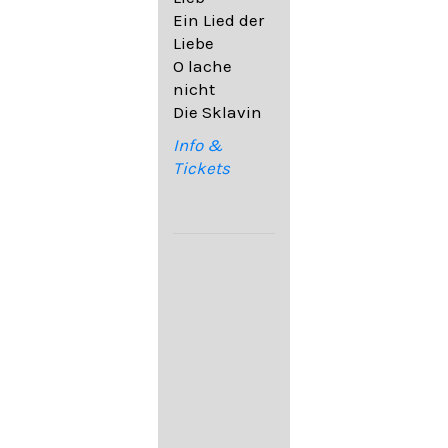
32,6
Ein Lied der
09. Ach,
Liebe
wende
O lache
diesen Blick
nicht
op. 67,4
Die Sklavin
10. Auf dem
Kirchhofe op.
Info &
105,4
Tickets
11. Von
ewiger Liebe
op. 43,1
Franz
Schubert:
12. "Der
Einsame" D.
800
13. "Im
Frühling" D.
882