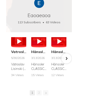
Eaoaeaoa
113 Subscribers
•
63 Videos
•
66K Views
Vatroslav Lisinski: Die Botschaft / The Message, Haenssler CLASSIC 25063
Hänssler CLASSIC: Album "Schwanengesang" (Strazanac I Tchakarova) English
Hänssler CLASSIC: Album "Schwanengesang" (Strazanac I Tchakarova)
hr2: Fruehkritik 1. Dezember 2025 - Franz Schubert: “Die Winterreise” D911
Bach: "Doch weichet, ihr tollen, vergeblich
5/30/2026
3/13/2026
3/13/2026
12/1/2025
6/7/2025
Vatroslav
Hänssler
Hänssler
hr2:
Krešimir
Lisinski (:
CLASSIC
CLASSIC
Frühkritik,
Stražana
Die
Album
Album
1.
, Bass
34 Views
15 Views
12 Views
41 Views
187 View
Botschaft /
Schwane
Schwane
Dezember
•
0 Likes
•
2 Likes
•
2 Likes
•
1 Likes
•
7 Likes
The
ngesang
ngesang
2025
Johann
•
0
•
0
•
0
•
0
•
0
Message
Franz
Franz
Franz
Sebastian
Comments
Comments
Comments
Comments
Comment
Schubert I
Schubert I
Schubert:
Bach:
1
2
Krešimir
Frances
Frances
Die
BWV 8,
Stražanac
Allitsen:
Allitsen
Winterreis
"Liebster
I Bass-
Lieder
Lieder
e D.911
Gott,
baritone
Krešimir
Krešimir
Krešimir
wenn