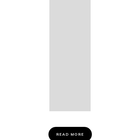
14. Des
Fischers
Liebesglück,
D. 933
15. "Auf der
Bruck" D.
853
16. "Im
Abendrot" D.
799
Info &
Tickets
READ MORE