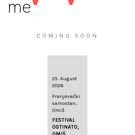
me
COMING SOON
16. August
25. August
30. August
2026
2026
2026
Knežev dvor,
Franjevački
Wallfahrtskir
Dubrovnik
samostan,
che Mariä
Omiš
Geburt
LIEDERABE
Roggenburg
ND
FESTIVAL
-Schießen
DUBROVNIK
OSTINATO,
SUMMER
OMIŠ,
DIADEMUS