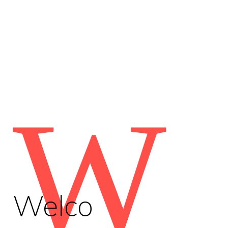
W
Welco