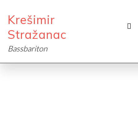
Krešimir
Stražanac
Bassbariton