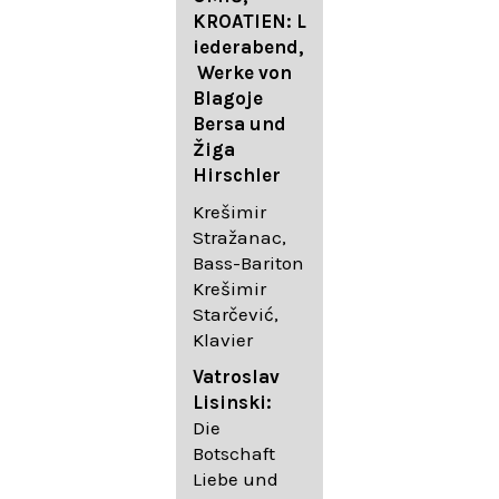
FESTIVAL
KROATIEN: L
FESTIVAL
iederabend,
ROGGENBUR
Die
Werke von
G - Georg
bekanntest
Blagoje
Friedrich
en Lieder
Bersa und
Händel:
von
Žiga
Saul HWV
Gustav
Hirschler
53
Mahler I
Johannes
Krešimir
Händel
Brahms I
Stražanac,
Festspielorc
Franz
Bass-Bariton
hester Halle
Schubert
Krešimir
Chorakadem
Starčević,
ie des
Krešimir
Klavier
Diademus-
Stražanac,
Festival
Bassbariton
Vatroslav
Benno
Hedayet
Lisinski:
Schachtner I
Djeddikar,
Die
Dirigent
Flügel
Botschaft
Liebe und
Catalina
Gustav