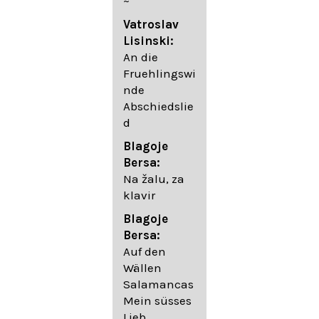
~
05. Urlicht
Vatroslav
Johannes
Lisinski:
Brahms:
An die
Lieder
Fruehlingswi
06. Wir
nde
wandelten,
Abschiedslie
op. 96,2 (aus
d
dem
Ungarischen
Blagoje
- Daumer)
Bersa:
07.
Na žalu, za
Unbewegte
klavir
laue Luft op.
Blagoje
57,8
Bersa:
08. Du
Auf den
sprichst,
Wällen
dass ich
Salamancas
mich
Mein süsses
täuschte op.
Lieb