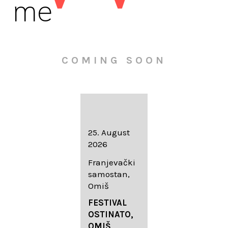
me
COMING SOON
16. August
25. August
30. August
2026
2026
2026
Knežev dvor,
Franjevački
Wallfahrtskir
Dubrovnik
samostan,
che Mariä
Omiš
Geburt
LIEDERABE
Roggenburg
ND
FESTIVAL
-Schießen
DUBROVNIK
OSTINATO,
SUMMER
OMIŠ,
DIADEMUS