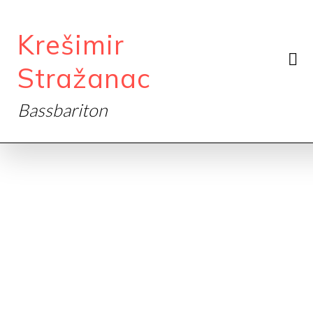
Krešimir
Stražanac
Bassbariton