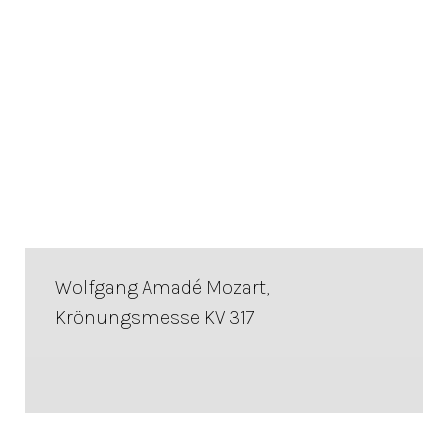
Wolfgang Amadé Mozart,
Krönungsmesse KV 317