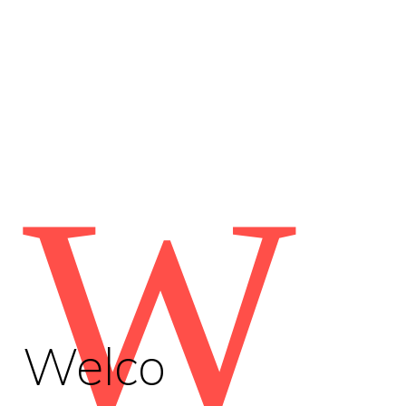
W
Welco