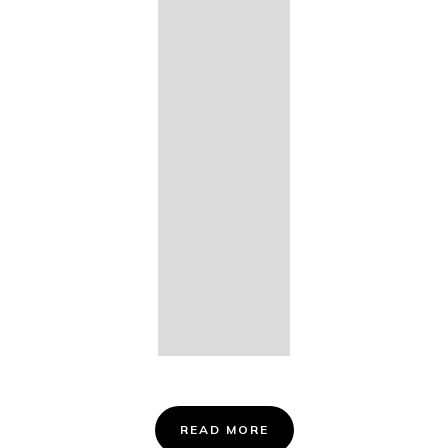
14. Des
Fischers
Liebesglück,
D. 933
15. "Auf der
Bruck" D.
853
16. "Im
Abendrot" D.
799
Info &
Tickets
READ MORE