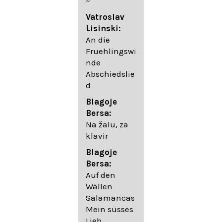
~
05. Urlicht
Vatroslav
Johannes
Lisinski:
Brahms:
An die
Lieder
Fruehlingswi
06. Wir
nde
wandelten,
Abschiedslie
op. 96,2 (aus
d
dem
Ungarischen
Blagoje
- Daumer)
Bersa:
07.
Na žalu, za
Unbewegte
klavir
laue Luft op.
Blagoje
57,8
Bersa:
08. Du
Auf den
sprichst,
Wällen
dass ich
Salamancas
mich
Mein süsses
täuschte op.
Lieb