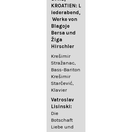
FESTIVAL
KROATIEN: L
FESTIVAL
iederabend,
ROGGENBUR
Die
Werke von
G - Georg
bekanntest
Blagoje
Friedrich
en Lieder
Bersa und
Händel:
von
Žiga
Saul HWV
Gustav
Hirschler
53
Mahler I
Johannes
Krešimir
Händel
Brahms I
Stražanac,
Festspielorc
Franz
Bass-Bariton
hester Halle
Schubert
Krešimir
Chorakadem
Starčević,
ie des
Krešimir
Klavier
Diademus-
Stražanac,
Festival
Bassbariton
Vatroslav
Benno
Hedayet
Lisinski:
Schachtner I
Djeddikar,
Die
Dirigent
Flügel
Botschaft
Liebe und
Catalina
Gustav