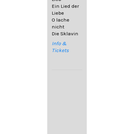
32,6
Ein Lied der
09. Ach,
Liebe
wende
O lache
diesen Blick
nicht
op. 67,4
Die Sklavin
10. Auf dem
Kirchhofe op.
Info &
105,4
Tickets
11. Von
ewiger Liebe
op. 43,1
Franz
Schubert:
12. "Der
Einsame" D.
800
13. "Im
Frühling" D.
882