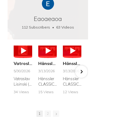
Eaoaeaoa
112 Subscribers
•
63 Videos
•
66K Views
Vatroslav Lisinski: Die Botschaft / The Message, Haenssler CLASSIC 25063
Hänssler CLASSIC: Album "Schwanengesang" (Strazanac I Tchakarova) English
Hänssler CLASSIC: Album "Schwanengesang" (Strazanac I Tchakarova)
hr2: Fruehkritik 1. Dezember 2025 - Franz Schubert: “Die Winterreise” D911
Bach: "Doch weichet, ihr tollen, vergeblich
5/30/2026
3/13/2026
3/13/2026
12/1/2025
6/7/2025
Vatroslav
Hänssler
Hänssler
hr2:
Krešimir
Lisinski (:
CLASSIC
CLASSIC
Frühkritik,
Stražana
Die
Album
Album
1.
, Bass
34 Views
15 Views
12 Views
41 Views
187 View
Botschaft /
Schwane
Schwane
Dezember
•
0 Likes
•
2 Likes
•
2 Likes
•
1 Likes
•
7 Likes
The
ngesang
ngesang
2025
Johann
•
0
•
0
•
0
•
0
•
0
Message
Franz
Franz
Franz
Sebastian
Comments
Comments
Comments
Comments
Comment
Schubert I
Schubert I
Schubert:
Bach:
1
2
Krešimir
Frances
Frances
Die
BWV 8,
Stražanac
Allitsen:
Allitsen
Winterreis
"Liebster
I Bass-
Lieder
Lieder
e D.911
Gott,
baritone
Krešimir
Krešimir
Krešimir
wenn