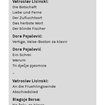
Vatroslav Lisinski:
Die Botschaft
Liebe und Ferne
Der Zufluchtsort
Das herbste Wort
Der blinde Fischer
Dora Pejačević:
Vertige, Valse-Boston za klavir
Dora Pejačević
Ein Schrei
Warum
Tri dječje pjesmice
~
Vatroslav Lisinski:
An die Fruehlingswinde
Abschiedslied
Blagoje Bersa:
Na žalu, za klavir