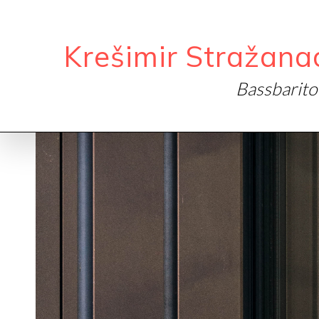
Krešimir Stražana
Bassbarit