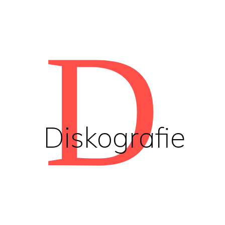
D
Diskografie