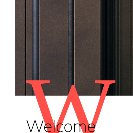
W
Welcome