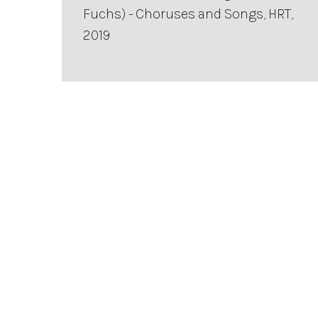
Fuchs) - Choruses and Songs, HRT,
2019