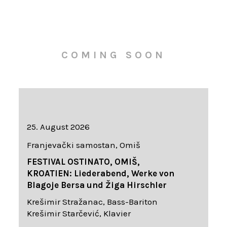
COMING SOON
25. August 2026
Franjevački samostan, Omiš
FESTIVAL OSTINATO, OMIŠ,
KROATIEN: Liederabend, Werke von
Blagoje Bersa und Žiga Hirschler
Krešimir Stražanac, Bass-Bariton
Krešimir Starčević, Klavier