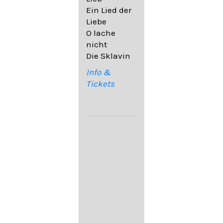
32,6
Ein Lied der
09. Ach,
Liebe
wende
O lache
diesen Blick
nicht
op. 67,4
Die Sklavin
10. Auf dem
Kirchhofe op.
Info &
105,4
Tickets
11. Von
ewiger Liebe
op. 43,1
Franz
Schubert:
12. "Der
Einsame" D.
800
13. "Im
Frühling" D.
882