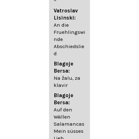
~
05. Urlicht
Vatroslav
Johannes
Lisinski:
Brahms:
An die
Lieder
Fruehlingswi
06. Wir
nde
wandelten,
Abschiedslie
op. 96,2 (aus
d
dem
Ungarischen
Blagoje
- Daumer)
Bersa:
07.
Na žalu, za
Unbewegte
klavir
laue Luft op.
Blagoje
57,8
Bersa:
08. Du
Auf den
sprichst,
Wällen
dass ich
Salamancas
mich
Mein süsses
täuschte op.
Lieb