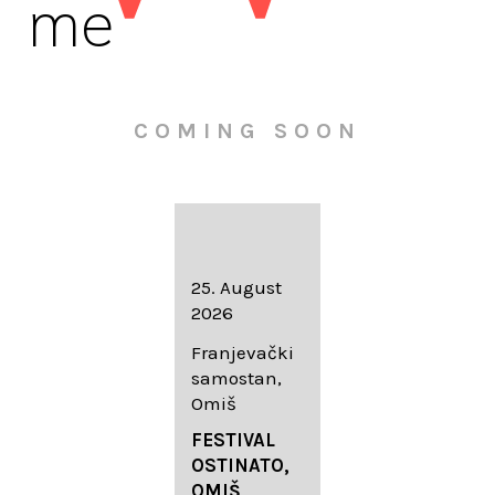
me
COMING SOON
16. August
25. August
30. August
2026
2026
2026
Knežev dvor,
Franjevački
Wallfahrtskir
Dubrovnik
samostan,
che Mariä
Omiš
Geburt
LIEDERABE
Roggenburg
ND
FESTIVAL
-Schießen
DUBROVNIK
OSTINATO,
SUMMER
OMIŠ,
DIADEMUS