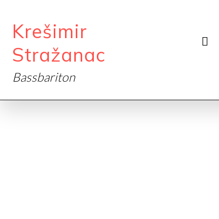
Krešimir
Stražanac
Bassbariton