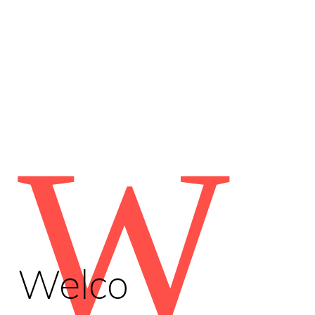
W
Welco