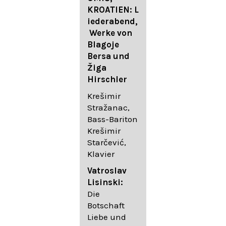
FESTIVAL
KROATIEN: L
FESTIVAL
iederabend,
ROGGENBUR
Die
Werke von
G - Georg
bekanntest
Blagoje
Friedrich
en Lieder
Bersa und
Händel:
von
Žiga
Saul HWV
Gustav
Hirschler
53
Mahler I
Johannes
Krešimir
Händel
Brahms I
Stražanac,
Festspielorc
Franz
Bass-Bariton
hester Halle
Schubert
Krešimir
Chorakadem
Starčević,
ie des
Krešimir
Klavier
Diademus-
Stražanac,
Festival
Bassbariton
Vatroslav
Benno
Hedayet
Lisinski:
Schachtner I
Djeddikar,
Die
Dirigent
Flügel
Botschaft
Liebe und
Catalina
Gustav