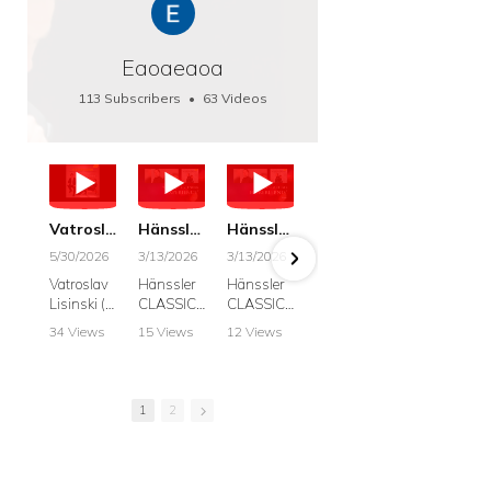
Eaoaeaoa
113 Subscribers
•
63 Videos
•
66K Views
Vatroslav Lisinski: Die Botschaft / The Message, Haenssler CLASSIC 25063
Hänssler CLASSIC: Album "Schwanengesang" (Strazanac I Tchakarova) English
Hänssler CLASSIC: Album "Schwanengesang" (Strazanac I Tchakarova)
hr2: Fruehkritik 1. Dezember 2025 - Franz Schubert: “Die Winterreise” D911
Bach: "Doch weichet, ihr tollen, vergeblich
5/30/2026
3/13/2026
3/13/2026
12/1/2025
6/7/2025
Vatroslav
Hänssler
Hänssler
hr2:
Krešimir
Lisinski (:
CLASSIC
CLASSIC
Frühkritik,
Stražana
Die
Album
Album
1.
, Bass
34 Views
15 Views
12 Views
41 Views
187 View
Botschaft /
Schwane
Schwane
Dezember
•
0 Likes
•
2 Likes
•
2 Likes
•
1 Likes
•
7 Likes
The
ngesang
ngesang
2025
Johann
•
0
•
0
•
0
•
0
•
0
Message
Franz
Franz
Franz
Sebastian
Comments
Comments
Comments
Comments
Comment
Schubert I
Schubert I
Schubert:
Bach:
1
2
Krešimir
Frances
Frances
Die
BWV 8,
Stražanac
Allitsen:
Allitsen
Winterreis
"Liebster
I Bass-
Lieder
Lieder
e D.911
Gott,
baritone
Krešimir
Krešimir
Krešimir
wenn