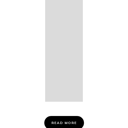
14. Des
Fischers
Liebesglück,
D. 933
15. "Auf der
Bruck" D.
853
16. "Im
Abendrot" D.
799
Info &
Tickets
READ MORE