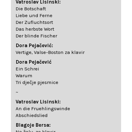
Vatroslav Lisinski:
Die Botschaft
Liebe und Ferne
Der Zufluchtsort
Das herbste Wort
Der blinde Fischer
Dora Pejačević:
Vertige, Valse-Boston za klavir
Dora Pejačević
Ein Schrei
Warum
Tri dječje pjesmice
~
Vatroslav Lisinski:
An die Fruehlingswinde
Abschiedslied
Blagoje Bersa:
Na žalu, za klavir