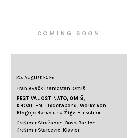
COMING SOON
25. August 2026
Franjevački samostan, Omiš
FESTIVAL OSTINATO, OMIŠ,
KROATIEN: Liederabend, Werke von
Blagoje Bersa und Žiga Hirschler
Krešimir Stražanac, Bass-Bariton
Krešimir Starčević, Klavier