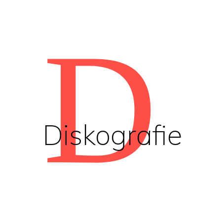
D
Diskografie