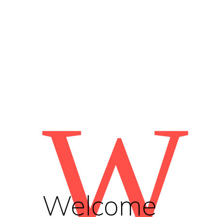
W
Welcome