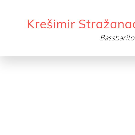
Krešimir Stražana
Bassbarit