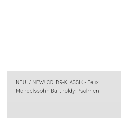
NEU! / NEW! CD: BR-KLASSIK - Felix
Mendelssohn Bartholdy: Psalmen