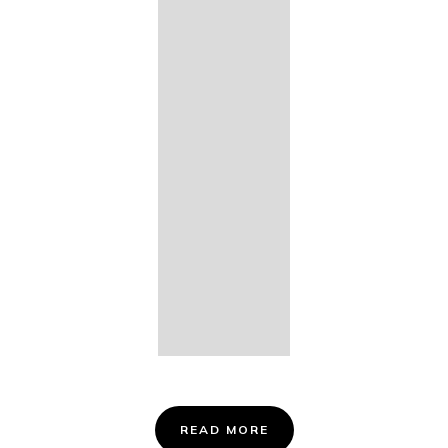
14. Des
Fischers
Liebesglück,
D. 933
15. "Auf der
Bruck" D.
853
16. "Im
Abendrot" D.
799
Info &
Tickets
READ MORE