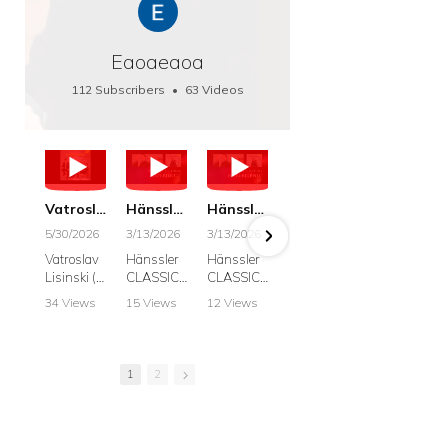
Eaoaeaoa
112 Subscribers
•
63 Videos
•
66K Views
Vatroslav Lisinski: Die Botschaft / The Message, Haenssler CLASSIC 25063
Hänssler CLASSIC: Album "Schwanengesang" (Strazanac I Tchakarova) English
Hänssler CLASSIC: Album "Schwanengesang" (Strazanac I Tchakarova)
hr2: Fruehkritik 1. Dezember 2025 - Franz Schubert: “Die Winterreise” D911
Bach: "Doch weichet, ihr tollen, vergeblich
5/30/2026
3/13/2026
3/13/2026
12/1/2025
6/7/2025
Vatroslav
Hänssler
Hänssler
hr2:
Krešimir
Lisinski (:
CLASSIC
CLASSIC
Frühkritik,
Stražana
Die
Album
Album
1.
, Bass
34 Views
15 Views
12 Views
41 Views
187 View
Botschaft /
Schwane
Schwane
Dezember
•
0 Likes
•
2 Likes
•
2 Likes
•
1 Likes
•
7 Likes
The
ngesang
ngesang
2025
Johann
•
0
•
0
•
0
•
0
•
0
Message
Franz
Franz
Franz
Sebastian
Comments
Comments
Comments
Comments
Comment
Schubert I
Schubert I
Schubert:
Bach:
1
2
Krešimir
Frances
Frances
Die
BWV 8,
Stražanac
Allitsen:
Allitsen
Winterreis
"Liebster
I Bass-
Lieder
Lieder
e D.911
Gott,
baritone
Krešimir
Krešimir
Krešimir
wenn