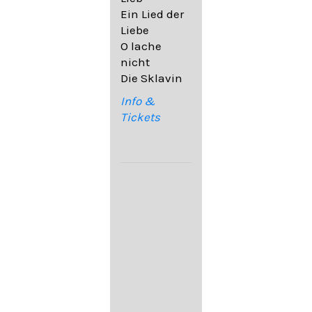
32,6
Ein Lied der
09. Ach,
Liebe
wende
O lache
diesen Blick
nicht
op. 67,4
Die Sklavin
10. Auf dem
Kirchhofe op.
Info &
105,4
Tickets
11. Von
ewiger Liebe
op. 43,1
Franz
Schubert:
12. "Der
Einsame" D.
800
13. "Im
Frühling" D.
882