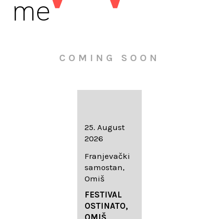
me
COMING SOON
16. August
25. August
30. August
2026
2026
2026
Knežev dvor,
Franjevački
Wallfahrtskir
Dubrovnik
samostan,
che Mariä
Omiš
Geburt
LIEDERABE
Roggenburg
ND
FESTIVAL
-Schießen
DUBROVNIK
OSTINATO,
SUMMER
OMIŠ,
DIADEMUS