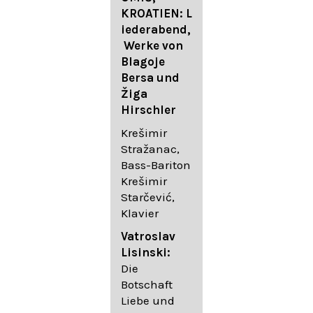
FESTIVAL
KROATIEN: L
FESTIVAL
iederabend,
ROGGENBUR
Die
Werke von
G - Georg
bekanntest
Blagoje
Friedrich
en Lieder
Bersa und
Händel:
von
Žiga
Saul HWV
Gustav
Hirschler
53
Mahler I
Johannes
Krešimir
Händel
Brahms I
Stražanac,
Festspielorc
Franz
Bass-Bariton
hester Halle
Schubert
Krešimir
Chorakadem
Starčević,
ie des
Krešimir
Klavier
Diademus-
Stražanac,
Festival
Bassbariton
Vatroslav
Benno
Hedayet
Lisinski:
Schachtner I
Djeddikar,
Die
Dirigent
Flügel
Botschaft
Liebe und
Catalina
Gustav