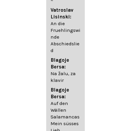
~
05. Urlicht
Vatroslav
Johannes
Lisinski:
Brahms:
An die
Lieder
Fruehlingswi
06. Wir
nde
wandelten,
Abschiedslie
op. 96,2 (aus
d
dem
Ungarischen
Blagoje
- Daumer)
Bersa:
07.
Na žalu, za
Unbewegte
klavir
laue Luft op.
Blagoje
57,8
Bersa:
08. Du
Auf den
sprichst,
Wällen
dass ich
Salamancas
mich
Mein süsses
täuschte op.
Lieb