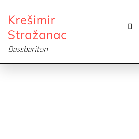
Krešimir
Stražanac
Bassbariton