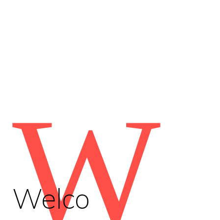
W
Welco