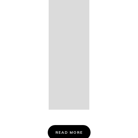
14. Des
Fischers
Liebesglück,
D. 933
15. "Auf der
Bruck" D.
853
16. "Im
Abendrot" D.
799
Info &
Tickets
READ MORE