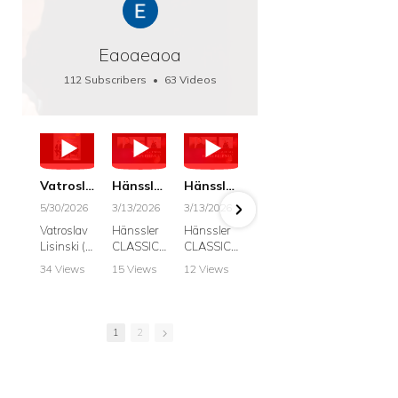
Eaoaeaoa
112 Subscribers
•
63 Videos
•
66K Views
Vatroslav Lisinski: Die Botschaft / The Message, Haenssler CLASSIC 25063
Hänssler CLASSIC: Album "Schwanengesang" (Strazanac I Tchakarova) English
Hänssler CLASSIC: Album "Schwanengesang" (Strazanac I Tchakarova)
hr2: Fruehkritik 1. Dezember 2025 - Franz Schubert: “Die Winterreise” D911
Bach: "Doch weichet, ihr tollen, vergeblich
5/30/2026
3/13/2026
3/13/2026
12/1/2025
6/7/2025
Vatroslav
Hänssler
Hänssler
hr2:
Krešimir
Lisinski (:
CLASSIC
CLASSIC
Frühkritik,
Stražana
Die
Album
Album
1.
, Bass
34 Views
15 Views
12 Views
41 Views
187 View
Botschaft /
Schwane
Schwane
Dezember
•
0 Likes
•
2 Likes
•
2 Likes
•
1 Likes
•
7 Likes
The
ngesang
ngesang
2025
Johann
•
0
•
0
•
0
•
0
•
0
Message
Franz
Franz
Franz
Sebastian
Comments
Comments
Comments
Comments
Comment
Schubert I
Schubert I
Schubert:
Bach:
1
2
Krešimir
Frances
Frances
Die
BWV 8,
Stražanac
Allitsen:
Allitsen
Winterreis
"Liebster
I Bass-
Lieder
Lieder
e D.911
Gott,
baritone
Krešimir
Krešimir
Krešimir
wenn