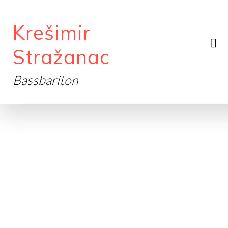
Krešimir
Stražanac
Bassbariton