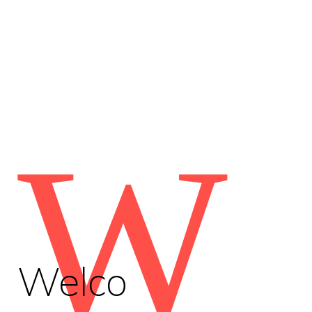
W
Welco