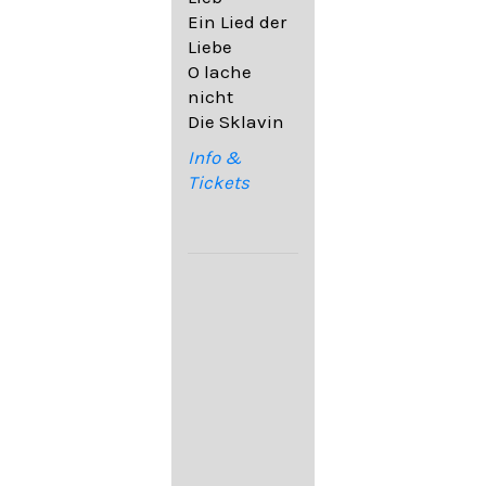
32,6
Ein Lied der
09. Ach,
Liebe
wende
O lache
diesen Blick
nicht
op. 67,4
Die Sklavin
10. Auf dem
Kirchhofe op.
Info &
105,4
Tickets
11. Von
ewiger Liebe
op. 43,1
Franz
Schubert:
12. "Der
Einsame" D.
800
13. "Im
Frühling" D.
882