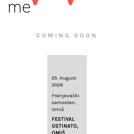
me
COMING SOON
16. August
25. August
30. August
2026
2026
2026
Knežev dvor,
Franjevački
Wallfahrtskir
Dubrovnik
samostan,
che Mariä
Omiš
Geburt
LIEDERABE
Roggenburg
ND
FESTIVAL
-Schießen
DUBROVNIK
OSTINATO,
SUMMER
OMIŠ,
DIADEMUS