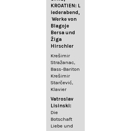
FESTIVAL
KROATIEN: L
FESTIVAL
iederabend,
ROGGENBUR
Die
Werke von
G - Georg
bekanntest
Blagoje
Friedrich
en Lieder
Bersa und
Händel:
von
Žiga
Saul HWV
Gustav
Hirschler
53
Mahler I
Johannes
Krešimir
Händel
Brahms I
Stražanac,
Festspielorc
Franz
Bass-Bariton
hester Halle
Schubert
Krešimir
Chorakadem
Starčević,
ie des
Krešimir
Klavier
Diademus-
Stražanac,
Festival
Bassbariton
Vatroslav
Benno
Hedayet
Lisinski:
Schachtner I
Djeddikar,
Die
Dirigent
Flügel
Botschaft
Liebe und
Catalina
Gustav