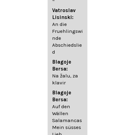
~
05. Urlicht
Vatroslav
Johannes
Lisinski:
Brahms:
An die
Lieder
Fruehlingswi
06. Wir
nde
wandelten,
Abschiedslie
op. 96,2 (aus
d
dem
Ungarischen
Blagoje
- Daumer)
Bersa:
07.
Na žalu, za
Unbewegte
klavir
laue Luft op.
Blagoje
57,8
Bersa:
08. Du
Auf den
sprichst,
Wällen
dass ich
Salamancas
mich
Mein süsses
täuschte op.
Lieb