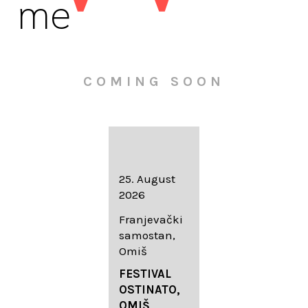
me
COMING SOON
16. August
25. August
30. August
2026
2026
2026
Knežev dvor,
Franjevački
Wallfahrtskir
Dubrovnik
samostan,
che Mariä
Omiš
Geburt
LIEDERABE
Roggenburg
ND
FESTIVAL
-Schießen
DUBROVNIK
OSTINATO,
SUMMER
OMIŠ,
DIADEMUS