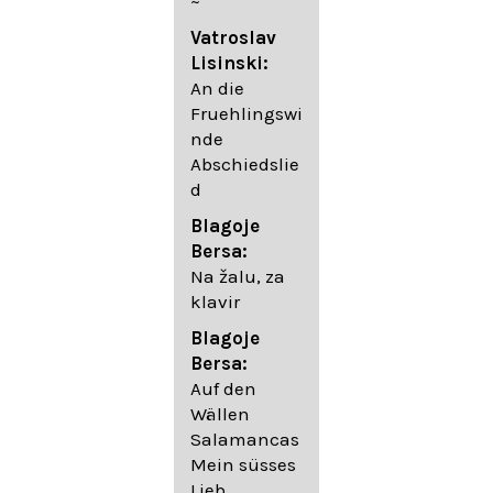
~
05. Urlicht
Vatroslav
Johannes
Lisinski:
Brahms:
An die
Lieder
Fruehlingswi
06. Wir
nde
wandelten,
Abschiedslie
op. 96,2 (aus
d
dem
Ungarischen
Blagoje
- Daumer)
Bersa:
07.
Na žalu, za
Unbewegte
klavir
laue Luft op.
Blagoje
57,8
Bersa:
08. Du
Auf den
sprichst,
Wällen
dass ich
Salamancas
mich
Mein süsses
täuschte op.
Lieb