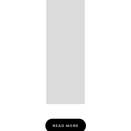
14. Des
Fischers
Liebesglück,
D. 933
15. "Auf der
Bruck" D.
853
16. "Im
Abendrot" D.
799
Info &
Tickets
READ MORE