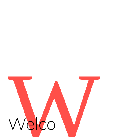
W
Welco