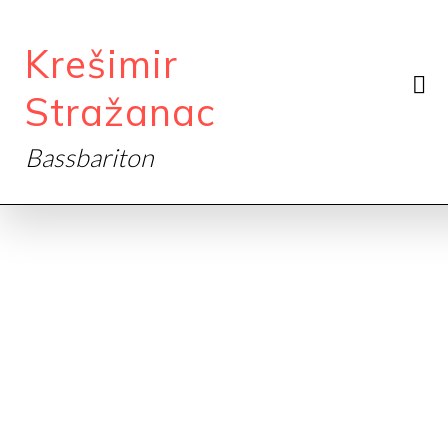
Krešimir
Stražanac
Bassbariton