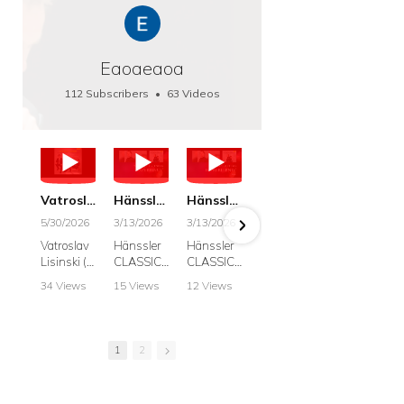
Eaoaeaoa
112 Subscribers
•
63 Videos
•
66K Views
Vatroslav Lisinski: Die Botschaft / The Message, Haenssler CLASSIC 25063
Hänssler CLASSIC: Album "Schwanengesang" (Strazanac I Tchakarova) English
Hänssler CLASSIC: Album "Schwanengesang" (Strazanac I Tchakarova)
hr2: Fruehkritik 1. Dezember 2025 - Franz Schubert: “Die Winterreise” D911
Bach: "Doch weichet, ihr tollen, vergeblich
5/30/2026
3/13/2026
3/13/2026
12/1/2025
6/7/2025
Vatroslav
Hänssler
Hänssler
hr2:
Krešimir
Lisinski (:
CLASSIC
CLASSIC
Frühkritik,
Stražana
Die
Album
Album
1.
, Bass
34 Views
15 Views
12 Views
41 Views
187 View
Botschaft /
Schwane
Schwane
Dezember
•
0 Likes
•
2 Likes
•
2 Likes
•
1 Likes
•
7 Likes
The
ngesang
ngesang
2025
Johann
•
0
•
0
•
0
•
0
•
0
Message
Franz
Franz
Franz
Sebastian
Comments
Comments
Comments
Comments
Comment
Schubert I
Schubert I
Schubert:
Bach:
1
2
Krešimir
Frances
Frances
Die
BWV 8,
Stražanac
Allitsen:
Allitsen
Winterreis
"Liebster
I Bass-
Lieder
Lieder
e D.911
Gott,