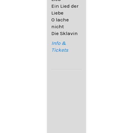
32,6
Ein Lied der
09. Ach,
Liebe
wende
O lache
diesen Blick
nicht
op. 67,4
Die Sklavin
10. Auf dem
Kirchhofe op.
Info &
105,4
Tickets
11. Von
ewiger Liebe
op. 43,1
Franz
Schubert:
12. "Der
Einsame" D.
800
13. "Im
Frühling" D.
882