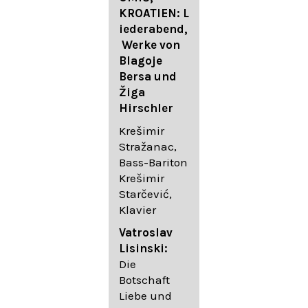
FESTIVAL
KROATIEN: L
FESTIVAL
iederabend,
ROGGENBUR
Die
Werke von
G - Georg
bekanntest
Blagoje
Friedrich
en Lieder
Bersa und
Händel:
von
Žiga
Saul HWV
Gustav
Hirschler
53
Mahler I
Johannes
Krešimir
Händel
Brahms I
Stražanac,
Festspielorc
Franz
Bass-Bariton
hester Halle
Schubert
Krešimir
Chorakadem
Starčević,
ie des
Krešimir
Klavier
Diademus-
Stražanac,
Festival
Bassbariton
Vatroslav
Benno
Hedayet
Lisinski:
Schachtner I
Djeddikar,
Die
Dirigent
Flügel
Botschaft
Liebe und
Catalina
Gustav