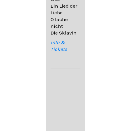
32,6
Ein Lied der
09. Ach,
Liebe
wende
O lache
diesen Blick
nicht
op. 67,4
Die Sklavin
10. Auf dem
Kirchhofe op.
Info &
105,4
Tickets
11. Von
ewiger Liebe
op. 43,1
Franz
Schubert:
12. "Der
Einsame" D.
800
13. "Im
Frühling" D.
882