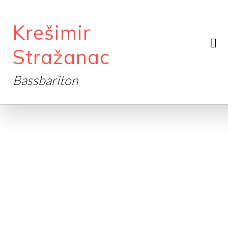
Krešimir
Stražanac
Bassbariton