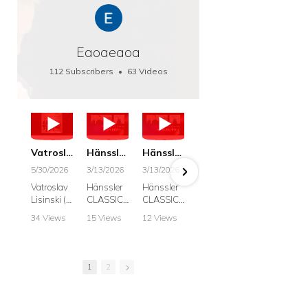
Eaoaeaoa
112 Subscribers
•
63 Videos
•
66K Views
Vatroslav Lisinski: Die Botschaft / The Message, Haenssler CLASSIC 25063
Hänssler CLASSIC: Album "Schwanengesang" (Strazanac I Tchakarova) English
Hänssler CLASSIC: Album "Schwanengesang" (Strazanac I Tchakarova)
hr2: Fruehkritik 1. Dezember 2025 - Franz Schubert: “Die Winterreise” D911
Bach: "Doch weichet, ihr tollen, vergeblich
5/30/2026
3/13/2026
3/13/2026
12/1/2025
6/7/2025
Vatroslav
Hänssler
Hänssler
hr2:
Krešimir
Lisinski (:
CLASSIC
CLASSIC
Frühkritik,
Stražana
Die
Album
Album
1.
, Bass
34 Views
15 Views
12 Views
41 Views
187 View
Botschaft /
Schwane
Schwane
Dezember
•
0 Likes
•
2 Likes
•
2 Likes
•
1 Likes
•
7 Likes
The
ngesang
ngesang
2025
Johann
•
0
•
0
•
0
•
0
•
0
Message
Franz
Franz
Franz
Sebastian
Comments
Comments
Comments
Comments
Comment
Schubert I
Schubert I
Schubert:
Bach:
1
2
Krešimir
Frances
Frances
Die
BWV 8,
Stražanac
Allitsen:
Allitsen
Winterreis
"Liebster
I Bass-
Lieder
Lieder
e D.911
Gott,