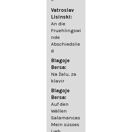
~
05. Urlicht
Vatroslav
Johannes
Lisinski:
Brahms:
An die
Lieder
Fruehlingswi
06. Wir
nde
wandelten,
Abschiedslie
op. 96,2 (aus
d
dem
Ungarischen
Blagoje
- Daumer)
Bersa:
07.
Na žalu, za
Unbewegte
klavir
laue Luft op.
Blagoje
57,8
Bersa:
08. Du
Auf den
sprichst,
Wällen
dass ich
Salamancas
mich
Mein süsses
täuschte op.
Lieb