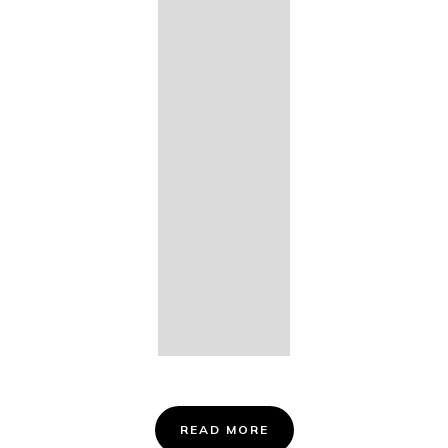
14. Des
Fischers
Liebesglück,
D. 933
15. "Auf der
Bruck" D.
853
16. "Im
Abendrot" D.
799
Info &
Tickets
READ MORE