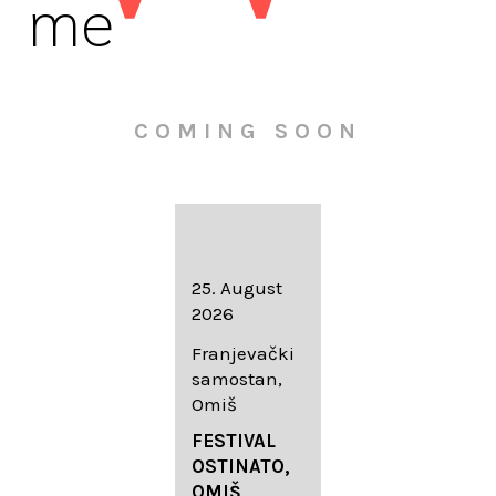
me
COMING SOON
16. August
25. August
30. August
2026
2026
2026
Knežev dvor,
Franjevački
Wallfahrtskir
Dubrovnik
samostan,
che Mariä
Omiš
Geburt
LIEDERABE
Roggenburg
ND
FESTIVAL
-Schießen
DUBROVNIK
OSTINATO,
SUMMER
OMIŠ,
DIADEMUS