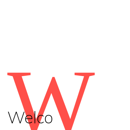
W
Welco