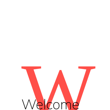
W
Welcome