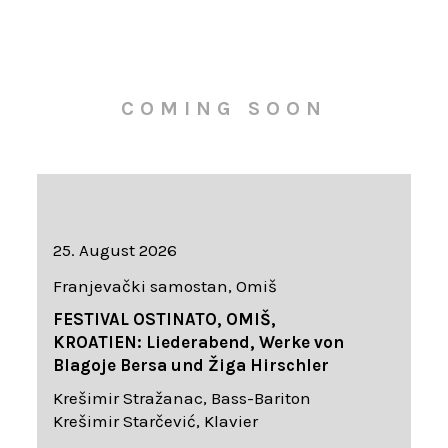
COMING SOON
25. August 2026
Franjevački samostan, Omiš
FESTIVAL OSTINATO, OMIŠ,
KROATIEN: Liederabend, Werke von
Blagoje Bersa und Žiga Hirschler
Krešimir Stražanac, Bass-Bariton
Krešimir Starčević, Klavier