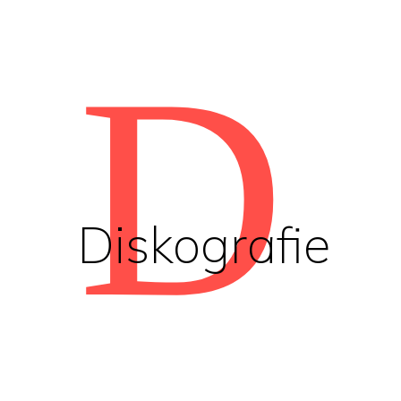
D
Diskografie