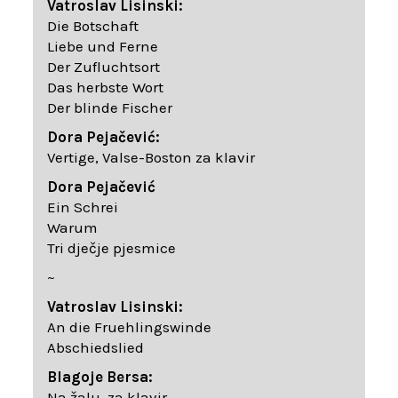
Vatroslav Lisinski:
Die Botschaft
Liebe und Ferne
Der Zufluchtsort
Das herbste Wort
Der blinde Fischer
Dora Pejačević:
Vertige, Valse-Boston za klavir
Dora Pejačević
Ein Schrei
Warum
Tri dječje pjesmice
~
Vatroslav Lisinski:
An die Fruehlingswinde
Abschiedslied
Blagoje Bersa:
Na žalu, za klavir