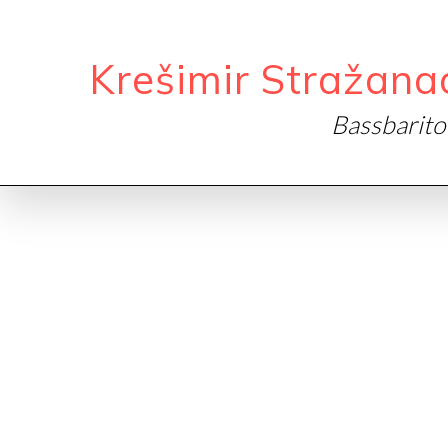
Krešimir Stražana
Bassbarit