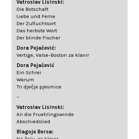
Vatroslav Lisinski:
Die Botschaft
Liebe und Ferne
Der Zufluchtsort
Das herbste Wort
Der blinde Fischer
Dora Pejačević:
Vertige, Valse-Boston za klavir
Dora Pejačević
Ein Schrei
Warum
Tri dječje pjesmice
~
Vatroslav Lisinski:
An die Fruehlingswinde
Abschiedslied
Blagoje Bersa:
Na žalu, za klavir