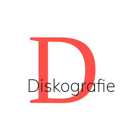
D
Diskografie