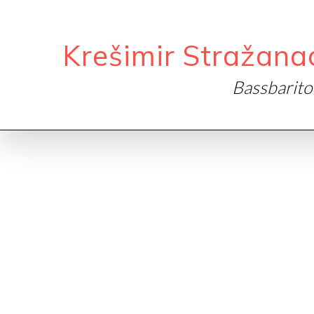
Krešimir Stražana
Bassbarit