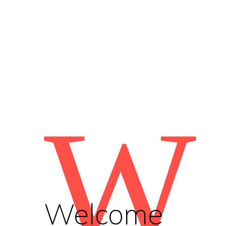
W
Welcome