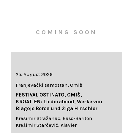
COMING SOON
25. August 2026
Franjevački samostan, Omiš
FESTIVAL OSTINATO, OMIŠ,
KROATIEN: Liederabend, Werke von
Blagoje Bersa und Žiga Hirschler
Krešimir Stražanac, Bass-Bariton
Krešimir Starčević, Klavier