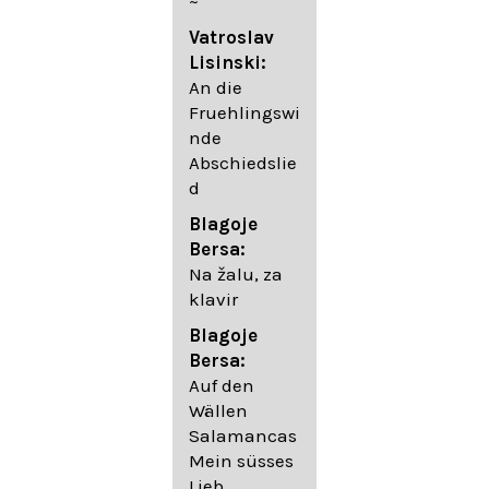
~
05. Urlicht
Vatroslav
Johannes
Lisinski:
Brahms:
An die
Lieder
Fruehlingswi
06. Wir
nde
wandelten,
Abschiedslie
op. 96,2 (aus
d
dem
Ungarischen
Blagoje
- Daumer)
Bersa:
07.
Na žalu, za
Unbewegte
klavir
laue Luft op.
Blagoje
57,8
Bersa:
08. Du
Auf den
sprichst,
Wällen
dass ich
Salamancas
mich
Mein süsses
täuschte op.
Lieb