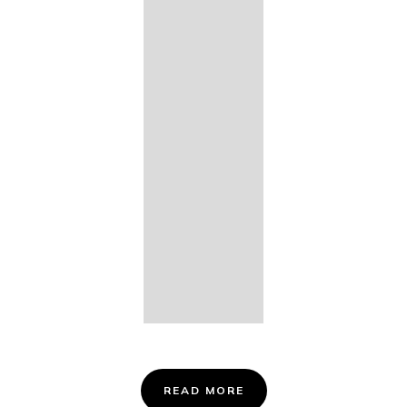
14. Des
Fischers
Liebesglück,
D. 933
15. "Auf der
Bruck" D.
853
16. "Im
Abendrot" D.
799
Info &
Tickets
READ MORE