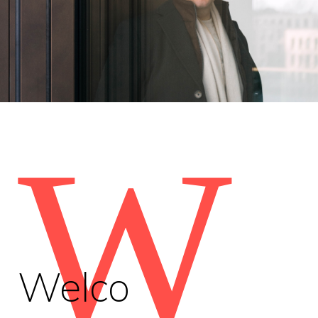
W
Welco