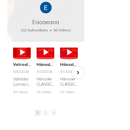
Eaoaeaoa
112 Subscribers
•
63 Videos
•
66K Views
Vatroslav Lisinski: Die Botschaft / The Message, Haenssler CLASSIC 25063
Hänssler CLASSIC: Album "Schwanengesang" (Strazanac I Tchakarova) English
Hänssler CLASSIC: Album "Schwanengesang" (Strazanac I Tchakarova)
hr2: Fruehkritik 1. Dezember 2025 - Franz Schubert: “Die Winterreise” D911
Bach: "Doch weichet, ihr tollen, vergeblich
5/30/2026
3/13/2026
3/13/2026
12/1/2025
6/7/2025
Vatroslav
Hänssler
Hänssler
hr2:
Krešimir
Lisinski (:
CLASSIC
CLASSIC
Frühkritik,
Stražana
Die
Album
Album
1.
, Bass
34 Views
15 Views
12 Views
41 Views
187 View
Botschaft /
Schwane
Schwane
Dezember
•
0 Likes
•
2 Likes
•
2 Likes
•
1 Likes
•
7 Likes
The
ngesang
ngesang
2025
Johann
•
0
•
0
•
0
•
0
•
0
Message
Franz
Franz
Franz
Sebastian
Comments
Comments
Comments
Comments
Comment
Schubert I
Schubert I
Schubert:
Bach:
1
2
Krešimir
Frances
Frances
Die
BWV 8,
Stražanac
Allitsen:
Allitsen
Winterreis
"Liebster
I Bass-
Lieder
Lieder
e D.911
Gott,