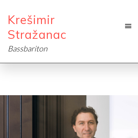
Krešimir
Stražanac
Bassbariton