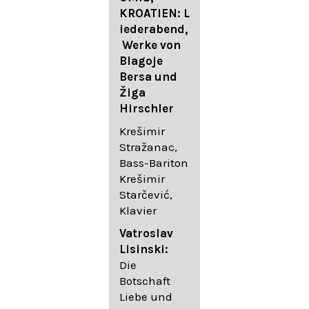
FESTIVAL
KROATIEN: L
FESTIVAL
iederabend,
ROGGENBUR
Die
Werke von
G - Georg
bekanntest
Blagoje
Friedrich
en Lieder
Bersa und
Händel:
von
Žiga
Saul HWV
Gustav
Hirschler
53
Mahler I
Johannes
Krešimir
Händel
Brahms I
Stražanac,
Festspielorc
Franz
Bass-Bariton
hester Halle
Schubert
Krešimir
Chorakadem
Starčević,
ie des
Krešimir
Klavier
Diademus-
Stražanac,
Festival
Bassbariton
Vatroslav
Benno
Hedayet
Lisinski:
Schachtner I
Djeddikar,
Die
Dirigent
Flügel
Botschaft
Liebe und
Catalina
Gustav