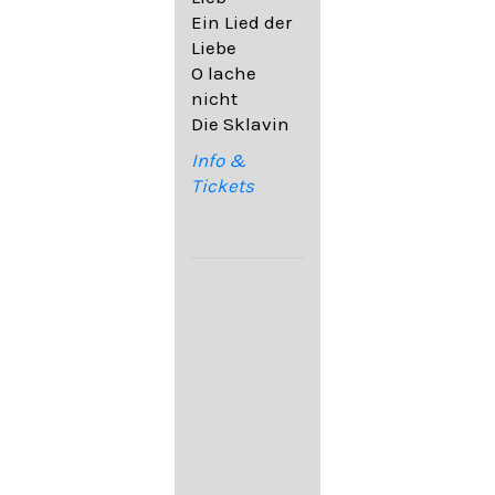
32,6
Ein Lied der
09. Ach,
Liebe
wende
O lache
diesen Blick
nicht
op. 67,4
Die Sklavin
10. Auf dem
Kirchhofe op.
Info &
105,4
Tickets
11. Von
ewiger Liebe
op. 43,1
Franz
Schubert:
12. "Der
Einsame" D.
800
13. "Im
Frühling" D.
882