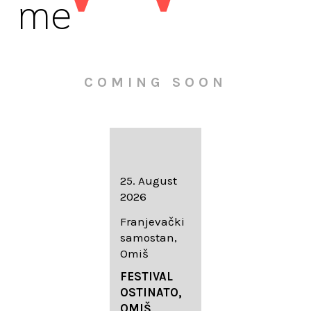
me
COMING SOON
16. August
25. August
30. August
2026
2026
2026
Knežev dvor,
Franjevački
Wallfahrtskir
Dubrovnik
samostan,
che Mariä
Omiš
Geburt
LIEDERABE
Roggenburg
ND
FESTIVAL
-Schießen
DUBROVNIK
OSTINATO,
SUMMER
OMIŠ,
DIADEMUS