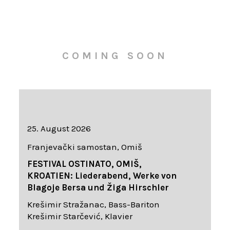
COMING SOON
25. August 2026
Franjevački samostan, Omiš
FESTIVAL OSTINATO, OMIŠ,
KROATIEN: Liederabend, Werke von
Blagoje Bersa und Žiga Hirschler
Krešimir Stražanac, Bass-Bariton
Krešimir Starčević, Klavier