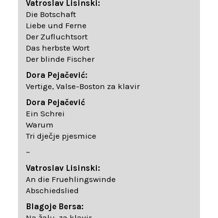
Vatroslav Lisinski:
Die Botschaft
Liebe und Ferne
Der Zufluchtsort
Das herbste Wort
Der blinde Fischer
Dora Pejačević:
Vertige, Valse-Boston za klavir
Dora Pejačević
Ein Schrei
Warum
Tri dječje pjesmice
~
Vatroslav Lisinski:
An die Fruehlingswinde
Abschiedslied
Blagoje Bersa:
Na žalu, za klavir