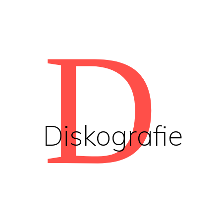
D
Diskografie