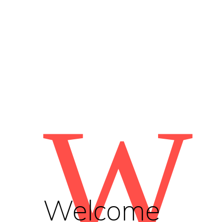
W
Welcome