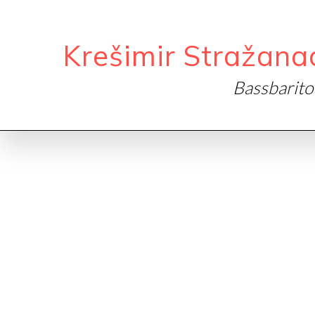
Krešimir Stražana
Bassbarit