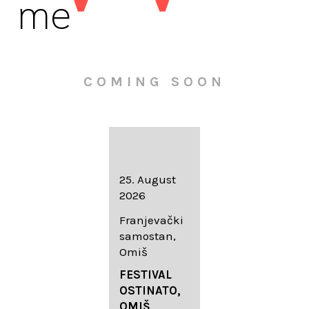
me
COMING SOON
16. August
25. August
30. August
2026
2026
2026
Knežev dvor,
Franjevački
Wallfahrtskir
Dubrovnik
samostan,
che Mariä
Omiš
Geburt
LIEDERABE
Roggenburg
ND
FESTIVAL
-Schießen
DUBROVNIK
OSTINATO,
SUMMER
OMIŠ,
DIADEMUS