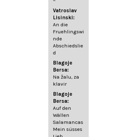
~
05. Urlicht
Vatroslav
Johannes
Lisinski:
Brahms:
An die
Lieder
Fruehlingswi
06. Wir
nde
wandelten,
Abschiedslie
op. 96,2 (aus
d
dem
Ungarischen
Blagoje
- Daumer)
Bersa:
07.
Na žalu, za
Unbewegte
klavir
laue Luft op.
Blagoje
57,8
Bersa:
08. Du
Auf den
sprichst,
Wällen
dass ich
Salamancas
mich
Mein süsses
täuschte op.
Lieb