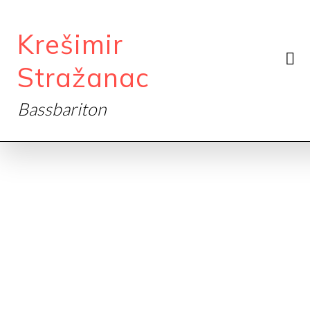
Krešimir
Stražanac
Bassbariton