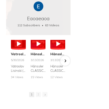
Eaoaeaoa
112 Subscribers
•
63 Videos
•
66K Views
Vatroslav Lisinski: Die Botschaft / The Message, Haenssler CLASSIC 25063
Hänssler CLASSIC: Album "Schwanengesang" (Strazanac I Tchakarova) English
Hänssler CLASSIC: Album "Schwanengesang" (Strazanac I Tchakarova)
hr2: Fruehkritik 1. Dezember 2025 - Franz Schubert: “Die Winterreise” D911
Bach: "Doch weichet, ihr tollen, vergeblich
5/30/2026
3/13/2026
3/13/2026
12/1/2025
6/7/2025
Vatroslav
Hänssler
Hänssler
hr2:
Krešimir
Lisinski (:
CLASSIC
CLASSIC
Frühkritik,
Stražana
Die
Album
Album
1.
, Bass
34 Views
15 Views
12 Views
41 Views
187 View
Botschaft /
Schwane
Schwane
Dezember
•
0 Likes
•
2 Likes
•
2 Likes
•
1 Likes
•
7 Likes
The
ngesang
ngesang
2025
Johann
•
0
•
0
•
0
•
0
•
0
Message
Franz
Franz
Franz
Sebastian
Comments
Comments
Comments
Comments
Comment
Schubert I
Schubert I
Schubert:
Bach:
1
2
Krešimir
Frances
Frances
Die
BWV 8,
Stražanac
Allitsen:
Allitsen
Winterreis
"Liebster
I Bass-
Lieder
Lieder
e D.911
Gott,