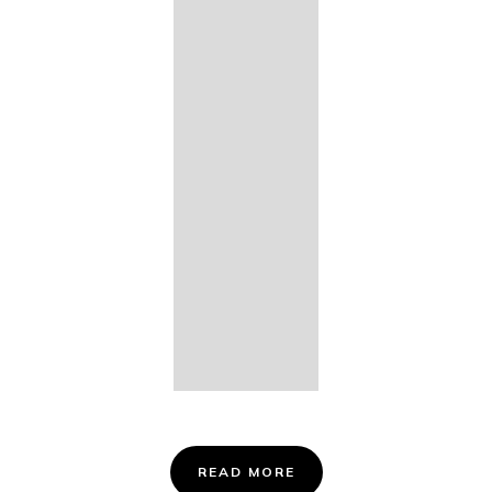
14. Des
Fischers
Liebesglück,
D. 933
15. "Auf der
Bruck" D.
853
16. "Im
Abendrot" D.
799
Info &
Tickets
READ MORE