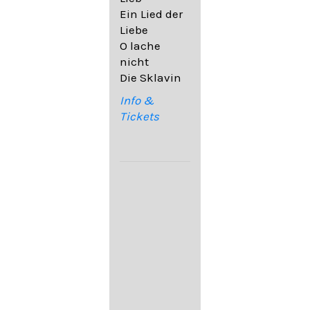
32,6
Ein Lied der
09. Ach,
Liebe
wende
O lache
diesen Blick
nicht
op. 67,4
Die Sklavin
10. Auf dem
Kirchhofe op.
Info &
105,4
Tickets
11. Von
ewiger Liebe
op. 43,1
Franz
Schubert:
12. "Der
Einsame" D.
800
13. "Im
Frühling" D.
882