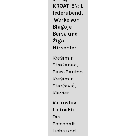
FESTIVAL
KROATIEN: L
FESTIVAL
iederabend,
ROGGENBUR
Die
Werke von
G - Georg
bekanntest
Blagoje
Friedrich
en Lieder
Bersa und
Händel:
von
Žiga
Saul HWV
Gustav
Hirschler
53
Mahler I
Johannes
Krešimir
Händel
Brahms I
Stražanac,
Festspielorc
Franz
Bass-Bariton
hester Halle
Schubert
Krešimir
Chorakadem
Starčević,
ie des
Krešimir
Klavier
Diademus-
Stražanac,
Festival
Bassbariton
Vatroslav
Benno
Hedayet
Lisinski:
Schachtner I
Djeddikar,
Die
Dirigent
Flügel
Botschaft
Liebe und
Catalina
Gustav