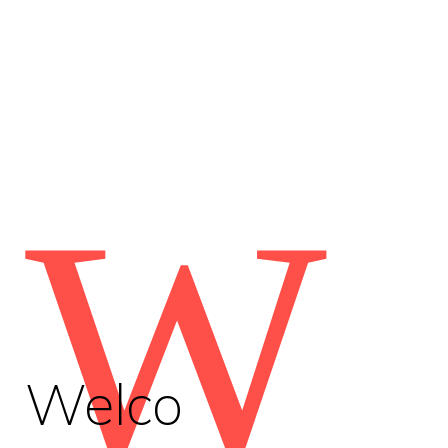
W
Welco