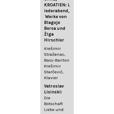
FESTIVAL
KROATIEN: L
FESTIVAL
iederabend,
ROGGENBUR
Die
Werke von
G - Georg
bekanntest
Blagoje
Friedrich
en Lieder
Bersa und
Händel:
von
Žiga
Saul HWV
Gustav
Hirschler
53
Mahler I
Johannes
Krešimir
Händel
Brahms I
Stražanac,
Festspielorc
Franz
Bass-Bariton
hester Halle
Schubert
Krešimir
Chorakadem
Starčević,
ie des
Krešimir
Klavier
Diademus-
Stražanac,
Festival
Bassbariton
Vatroslav
Benno
Hedayet
Lisinski:
Schachtner I
Djeddikar,
Die
Dirigent
Flügel
Botschaft
Liebe und
Catalina
Gustav