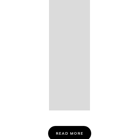
14. Des
Fischers
Liebesglück,
D. 933
15. "Auf der
Bruck" D.
853
16. "Im
Abendrot" D.
799
Info &
Tickets
READ MORE