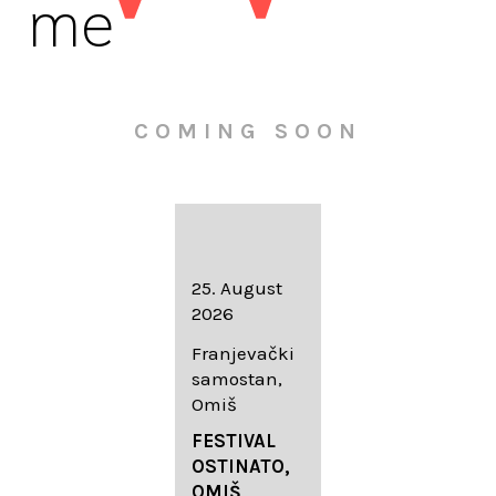
me
COMING SOON
16. August
25. August
30. August
2026
2026
2026
Knežev dvor,
Franjevački
Wallfahrtskir
Dubrovnik
samostan,
che Mariä
Omiš
Geburt
LIEDERABE
Roggenburg
ND
FESTIVAL
-Schießen
DUBROVNIK
OSTINATO,
SUMMER
OMIŠ,
DIADEMUS