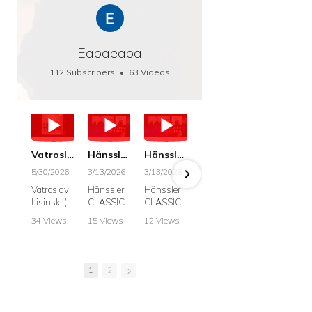
Eaoaeaoa
112 Subscribers
•
63 Videos
•
66K Views
Vatroslav Lisinski: Die Botschaft / The Message, Haenssler CLASSIC 25063
Hänssler CLASSIC: Album "Schwanengesang" (Strazanac I Tchakarova) English
Hänssler CLASSIC: Album "Schwanengesang" (Strazanac I Tchakarova)
hr2: Fruehkritik 1. Dezember 2025 - Franz Schubert: “Die Winterreise” D911
Bach: "Doch weichet, ihr tollen, vergeblich
5/30/2026
3/13/2026
3/13/2026
12/1/2025
6/7/2025
Vatroslav
Hänssler
Hänssler
hr2:
Krešimir
Lisinski (:
CLASSIC
CLASSIC
Frühkritik,
Stražana
Die
Album
Album
1.
, Bass
34 Views
15 Views
12 Views
41 Views
187 View
Botschaft /
Schwane
Schwane
Dezember
•
0 Likes
•
2 Likes
•
2 Likes
•
1 Likes
•
7 Likes
The
ngesang
ngesang
2025
Johann
•
0
•
0
•
0
•
0
•
0
Message
Franz
Franz
Franz
Sebastian
Comments
Comments
Comments
Comments
Comment
Schubert I
Schubert I
Schubert:
Bach:
1
2
Krešimir
Frances
Frances
Die
BWV 8,
Stražanac
Allitsen:
Allitsen
Winterreis
"Liebster
I Bass-
Lieder
Lieder
e D.911
Gott,