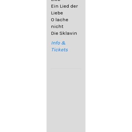
32,6
Ein Lied der
09. Ach,
Liebe
wende
O lache
diesen Blick
nicht
op. 67,4
Die Sklavin
10. Auf dem
Kirchhofe op.
Info &
105,4
Tickets
11. Von
ewiger Liebe
op. 43,1
Franz
Schubert:
12. "Der
Einsame" D.
800
13. "Im
Frühling" D.
882