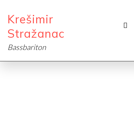
Krešimir
Stražanac
Bassbariton