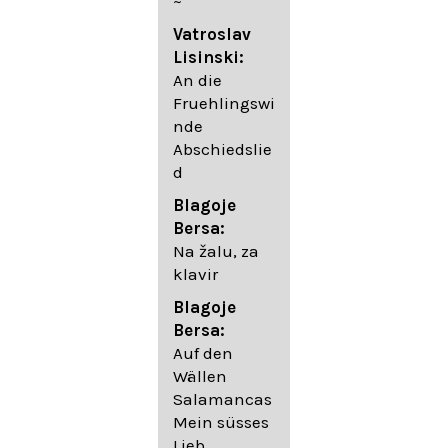
~
05. Urlicht
Vatroslav
Johannes
Lisinski:
Brahms:
An die
Lieder
Fruehlingswi
06. Wir
nde
wandelten,
Abschiedslie
op. 96,2 (aus
d
dem
Ungarischen
Blagoje
- Daumer)
Bersa:
07.
Na žalu, za
Unbewegte
klavir
laue Luft op.
Blagoje
57,8
Bersa:
08. Du
Auf den
sprichst,
Wällen
dass ich
Salamancas
mich
Mein süsses
täuschte op.
Lieb