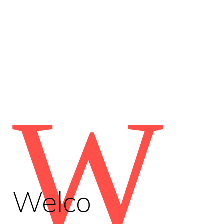
W
Welco