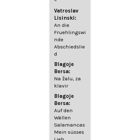
~
05. Urlicht
Vatroslav
Johannes
Lisinski:
Brahms:
An die
Lieder
Fruehlingswi
06. Wir
nde
wandelten,
Abschiedslie
op. 96,2 (aus
d
dem
Ungarischen
Blagoje
- Daumer)
Bersa:
07.
Na žalu, za
Unbewegte
klavir
laue Luft op.
Blagoje
57,8
Bersa:
08. Du
Auf den
sprichst,
Wällen
dass ich
Salamancas
mich
Mein süsses
täuschte op.
Lieb