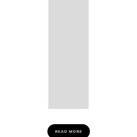
14. Des
Fischers
Liebesglück,
D. 933
15. "Auf der
Bruck" D.
853
16. "Im
Abendrot" D.
799
Info &
Tickets
READ MORE