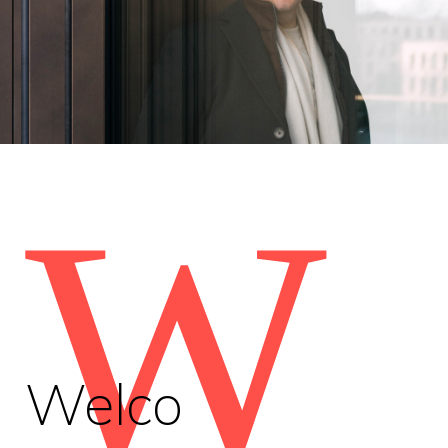
W
Welco