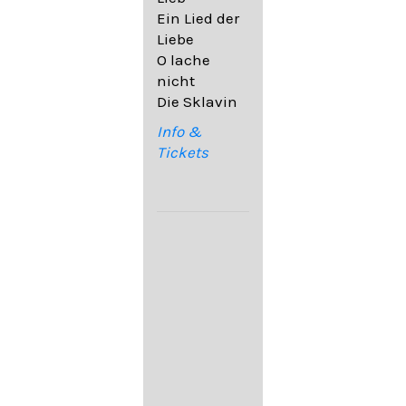
32,6
Ein Lied der
09. Ach,
Liebe
wende
O lache
diesen Blick
nicht
op. 67,4
Die Sklavin
10. Auf dem
Kirchhofe op.
Info &
105,4
Tickets
11. Von
ewiger Liebe
op. 43,1
Franz
Schubert:
12. "Der
Einsame" D.
800
13. "Im
Frühling" D.
882