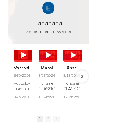
Eaoaeaoa
112 Subscribers
•
63 Videos
•
66K Views
Vatroslav Lisinski: Die Botschaft / The Message, Haenssler CLASSIC 25063
Hänssler CLASSIC: Album "Schwanengesang" (Strazanac I Tchakarova) English
Hänssler CLASSIC: Album "Schwanengesang" (Strazanac I Tchakarova)
hr2: Fruehkritik 1. Dezember 2025 - Franz Schubert: “Die Winterreise” D911
Bach: "Doch weichet, ihr tollen, vergeblich
5/30/2026
3/13/2026
3/13/2026
12/1/2025
6/7/2025
Vatroslav
Hänssler
Hänssler
hr2:
Krešimir
Lisinski (:
CLASSIC
CLASSIC
Frühkritik,
Stražana
Die
Album
Album
1.
, Bass
34 Views
15 Views
12 Views
41 Views
187 View
Botschaft /
Schwane
Schwane
Dezember
•
0 Likes
•
2 Likes
•
2 Likes
•
1 Likes
•
7 Likes
The
ngesang
ngesang
2025
Johann
•
0
•
0
•
0
•
0
•
0
Message
Franz
Franz
Franz
Sebastian
Comments
Comments
Comments
Comments
Comment
Schubert I
Schubert I
Schubert:
Bach:
1
2
Krešimir
Frances
Frances
Die
BWV 8,
Stražanac
Allitsen:
Allitsen
Winterreis
"Liebster
I Bass-
Lieder
Lieder
e D.911
Gott,