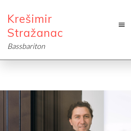
Krešimir
Stražanac
Bassbariton