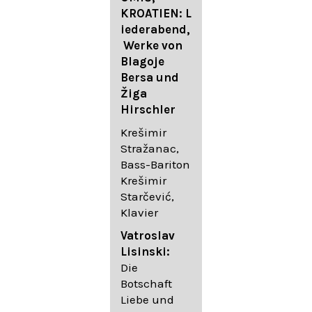
FESTIVAL
KROATIEN: L
FESTIVAL
iederabend,
ROGGENBUR
Die
Werke von
G - Georg
bekanntest
Blagoje
Friedrich
en Lieder
Bersa und
Händel:
von
Žiga
Saul HWV
Gustav
Hirschler
53
Mahler I
Johannes
Krešimir
Händel
Brahms I
Stražanac,
Festspielorc
Franz
Bass-Bariton
hester Halle
Schubert
Krešimir
Chorakadem
Starčević,
ie des
Krešimir
Klavier
Diademus-
Stražanac,
Festival
Bassbariton
Vatroslav
Benno
Hedayet
Lisinski:
Schachtner I
Djeddikar,
Die
Dirigent
Flügel
Botschaft
Liebe und
Catalina
Gustav