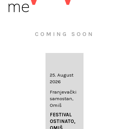
me
COMING SOON
16. August
25. August
30. August
2026
2026
2026
Knežev dvor,
Franjevački
Wallfahrtskir
Dubrovnik
samostan,
che Mariä
Omiš
Geburt
LIEDERABE
Roggenburg
ND
FESTIVAL
-Schießen
DUBROVNIK
OSTINATO,
SUMMER
OMIŠ,
DIADEMUS