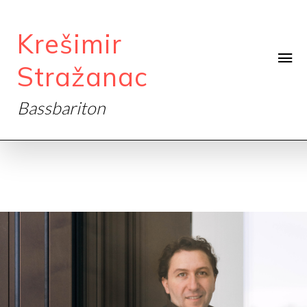
Krešimir
Stražanac
Bassbariton