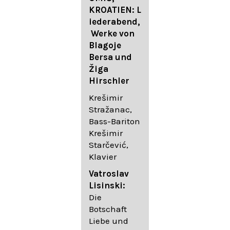
FESTIVAL
KROATIEN: L
FESTIVAL
iederabend,
ROGGENBUR
Die
Werke von
G - Georg
bekanntest
Blagoje
Friedrich
en Lieder
Bersa und
Händel:
von
Žiga
Saul HWV
Gustav
Hirschler
53
Mahler I
Johannes
Krešimir
Händel
Brahms I
Stražanac,
Festspielorc
Franz
Bass-Bariton
hester Halle
Schubert
Krešimir
Chorakadem
Starčević,
ie des
Krešimir
Klavier
Diademus-
Stražanac,
Festival
Bassbariton
Vatroslav
Benno
Hedayet
Lisinski:
Schachtner I
Djeddikar,
Die
Dirigent
Flügel
Botschaft
Liebe und
Catalina
Gustav