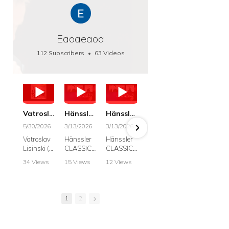
Eaoaeaoa
112 Subscribers
•
63 Videos
•
66K Views
Vatroslav Lisinski: Die Botschaft / The Message, Haenssler CLASSIC 25063
Hänssler CLASSIC: Album "Schwanengesang" (Strazanac I Tchakarova) English
Hänssler CLASSIC: Album "Schwanengesang" (Strazanac I Tchakarova)
hr2: Fruehkritik 1. Dezember 2025 - Franz Schubert: “Die Winterreise” D911
Bach: "Doch weichet, ihr tollen, vergeblich
5/30/2026
3/13/2026
3/13/2026
12/1/2025
6/7/2025
Vatroslav
Hänssler
Hänssler
hr2:
Krešimir
Lisinski (:
CLASSIC
CLASSIC
Frühkritik,
Stražana
Die
Album
Album
1.
, Bass
34 Views
15 Views
12 Views
41 Views
187 View
Botschaft /
Schwane
Schwane
Dezember
•
0 Likes
•
2 Likes
•
2 Likes
•
1 Likes
•
7 Likes
The
ngesang
ngesang
2025
Johann
•
0
•
0
•
0
•
0
•
0
Message
Franz
Franz
Franz
Sebastian
Comments
Comments
Comments
Comments
Comment
Schubert I
Schubert I
Schubert:
Bach:
1
2
Krešimir
Frances
Frances
Die
BWV 8,
Stražanac
Allitsen:
Allitsen
Winterreis
"Liebster
I Bass-
Lieder
Lieder
e D.911
Gott,