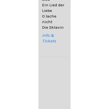
32,6
Ein Lied der
09. Ach,
Liebe
wende
O lache
diesen Blick
nicht
op. 67,4
Die Sklavin
10. Auf dem
Kirchhofe op.
Info &
105,4
Tickets
11. Von
ewiger Liebe
op. 43,1
Franz
Schubert:
12. "Der
Einsame" D.
800
13. "Im
Frühling" D.
882