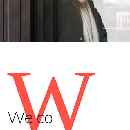
W
Welco