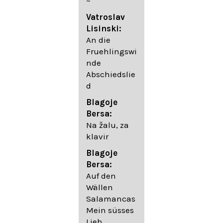
~
05. Urlicht
Vatroslav
Johannes
Lisinski:
Brahms:
An die
Lieder
Fruehlingswi
06. Wir
nde
wandelten,
Abschiedslie
op. 96,2 (aus
d
dem
Ungarischen
Blagoje
- Daumer)
Bersa:
07.
Na žalu, za
Unbewegte
klavir
laue Luft op.
Blagoje
57,8
Bersa:
08. Du
Auf den
sprichst,
Wällen
dass ich
Salamancas
mich
Mein süsses
täuschte op.
Lieb