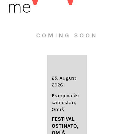
me
COMING SOON
16. August
25. August
30. August
2026
2026
2026
Knežev dvor,
Franjevački
Wallfahrtskir
Dubrovnik
samostan,
che Mariä
Omiš
Geburt
LIEDERABE
Roggenburg
ND
FESTIVAL
-Schießen
DUBROVNIK
OSTINATO,
SUMMER
OMIŠ,
DIADEMUS