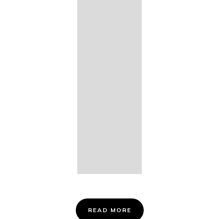
14. Des
Fischers
Liebesglück,
D. 933
15. "Auf der
Bruck" D.
853
16. "Im
Abendrot" D.
799
Info &
Tickets
READ MORE