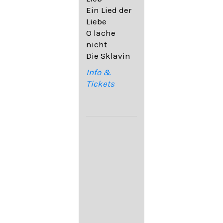
32,6
Ein Lied der
09. Ach,
Liebe
wende
O lache
diesen Blick
nicht
op. 67,4
Die Sklavin
10. Auf dem
Kirchhofe op.
Info &
105,4
Tickets
11. Von
ewiger Liebe
op. 43,1
Franz
Schubert:
12. "Der
Einsame" D.
800
13. "Im
Frühling" D.
882