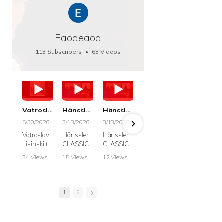
Eaoaeaoa
113 Subscribers
•
63 Videos
•
66K Views
Vatroslav Lisinski: Die Botschaft / The Message, Haenssler CLASSIC 25063
Hänssler CLASSIC: Album "Schwanengesang" (Strazanac I Tchakarova) English
Hänssler CLASSIC: Album "Schwanengesang" (Strazanac I Tchakarova)
hr2: Fruehkritik 1. Dezember 2025 - Franz Schubert: “Die Winterreise” D911
Bach: "Doch weichet, ihr tollen, vergeblich
5/30/2026
3/13/2026
3/13/2026
12/1/2025
6/7/2025
Vatroslav
Hänssler
Hänssler
hr2:
Krešimir
Lisinski (:
CLASSIC
CLASSIC
Frühkritik,
Stražana
Die
Album
Album
1.
, Bass
34 Views
15 Views
12 Views
41 Views
187 View
Botschaft /
Schwane
Schwane
Dezember
•
0 Likes
•
2 Likes
•
2 Likes
•
1 Likes
•
7 Likes
The
ngesang
ngesang
2025
Johann
•
0
•
0
•
0
•
0
•
0
Message
Franz
Franz
Franz
Sebastian
Comments
Comments
Comments
Comments
Comment
Schubert I
Schubert I
Schubert:
Bach:
1
2
Krešimir
Frances
Frances
Die
BWV 8,
Stražanac
Allitsen:
Allitsen
Winterreis
"Liebster
I Bass-
Lieder
Lieder
e D.911
Gott,