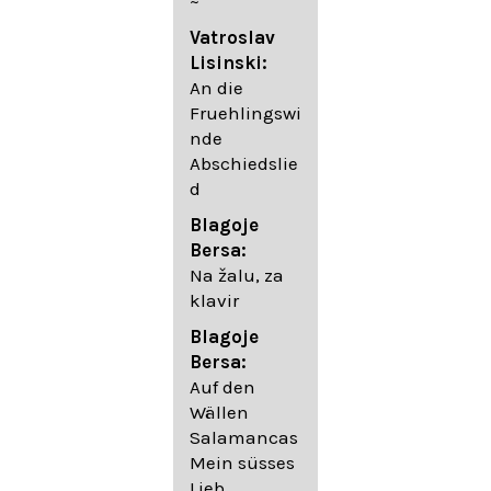
~
05. Urlicht
Vatroslav
Johannes
Lisinski:
Brahms:
An die
Lieder
Fruehlingswi
06. Wir
nde
wandelten,
Abschiedslie
op. 96,2 (aus
d
dem
Ungarischen
Blagoje
- Daumer)
Bersa:
07.
Na žalu, za
Unbewegte
klavir
laue Luft op.
Blagoje
57,8
Bersa:
08. Du
Auf den
sprichst,
Wällen
dass ich
Salamancas
mich
Mein süsses
täuschte op.
Lieb