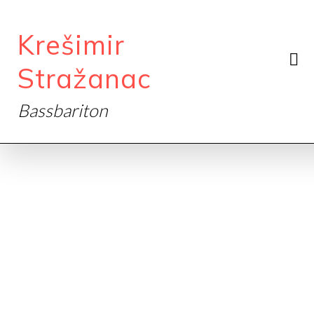
Krešimir
Stražanac
Bassbariton