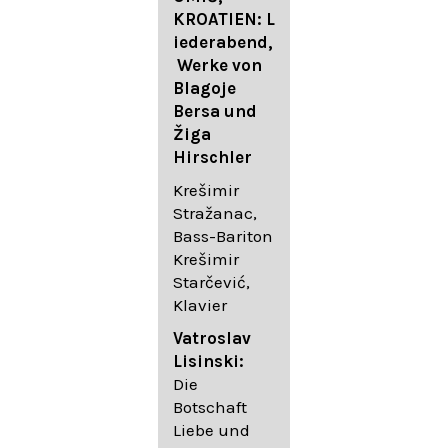
FESTIVAL
KROATIEN: L
FESTIVAL
iederabend,
ROGGENBUR
Die
Werke von
G - Georg
bekanntest
Blagoje
Friedrich
en Lieder
Bersa und
Händel:
von
Žiga
Saul HWV
Gustav
Hirschler
53
Mahler I
Johannes
Krešimir
Händel
Brahms I
Stražanac,
Festspielorc
Franz
Bass-Bariton
hester Halle
Schubert
Krešimir
Chorakadem
Starčević,
ie des
Krešimir
Klavier
Diademus-
Stražanac,
Festival
Bassbariton
Vatroslav
Benno
Hedayet
Lisinski:
Schachtner I
Djeddikar,
Die
Dirigent
Flügel
Botschaft
Liebe und
Catalina
Gustav