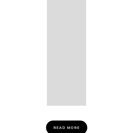
14. Des
Fischers
Liebesglück,
D. 933
15. "Auf der
Bruck" D.
853
16. "Im
Abendrot" D.
799
Info &
Tickets
READ MORE