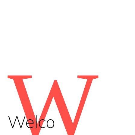
W
Welco