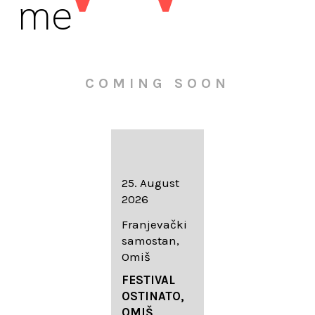
me
COMING SOON
16. August
25. August
30. August
2026
2026
2026
Knežev dvor,
Franjevački
Wallfahrtskir
Dubrovnik
samostan,
che Mariä
Omiš
Geburt
LIEDERABE
Roggenburg
ND
FESTIVAL
-Schießen
DUBROVNIK
OSTINATO,
SUMMER
OMIŠ,
DIADEMUS