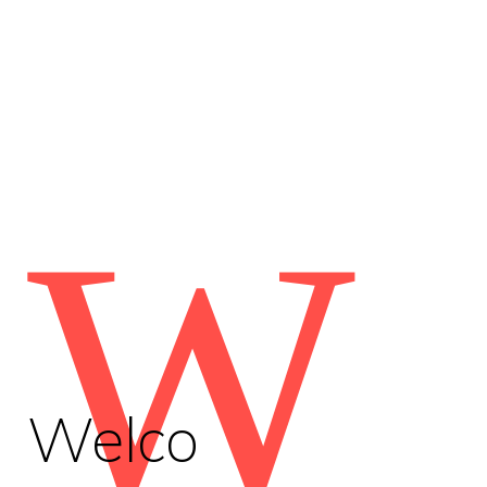
W
Welco