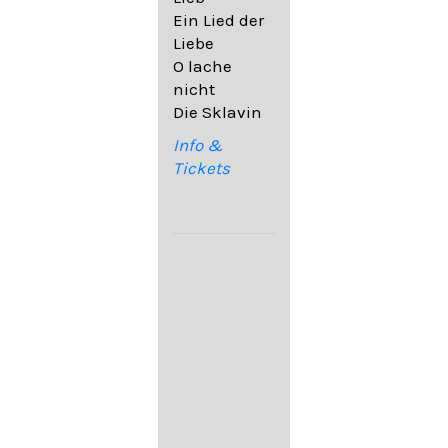
32,6
Ein Lied der
09. Ach,
Liebe
wende
O lache
diesen Blick
nicht
op. 67,4
Die Sklavin
10. Auf dem
Kirchhofe op.
Info &
105,4
Tickets
11. Von
ewiger Liebe
op. 43,1
Franz
Schubert:
12. "Der
Einsame" D.
800
13. "Im
Frühling" D.
882