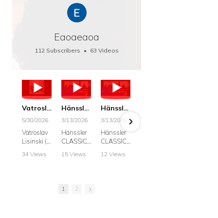
Eaoaeaoa
112 Subscribers
•
63 Videos
•
66K Views
Vatroslav Lisinski: Die Botschaft / The Message, Haenssler CLASSIC 25063
Hänssler CLASSIC: Album "Schwanengesang" (Strazanac I Tchakarova) English
Hänssler CLASSIC: Album "Schwanengesang" (Strazanac I Tchakarova)
hr2: Fruehkritik 1. Dezember 2025 - Franz Schubert: “Die Winterreise” D911
Bach: "Doch weichet, ihr tollen, vergeblich
5/30/2026
3/13/2026
3/13/2026
12/1/2025
6/7/2025
Vatroslav
Hänssler
Hänssler
hr2:
Krešimir
Lisinski (:
CLASSIC
CLASSIC
Frühkritik,
Stražana
Die
Album
Album
1.
, Bass
34 Views
15 Views
12 Views
41 Views
187 View
Botschaft /
Schwane
Schwane
Dezember
•
0 Likes
•
2 Likes
•
2 Likes
•
1 Likes
•
7 Likes
The
ngesang
ngesang
2025
Johann
•
0
•
0
•
0
•
0
•
0
Message
Franz
Franz
Franz
Sebastian
Comments
Comments
Comments
Comments
Comment
Schubert I
Schubert I
Schubert:
Bach:
1
2
Krešimir
Frances
Frances
Die
BWV 8,
Stražanac
Allitsen:
Allitsen
Winterreis
"Liebster
I Bass-
Lieder
Lieder
e D.911
Gott,