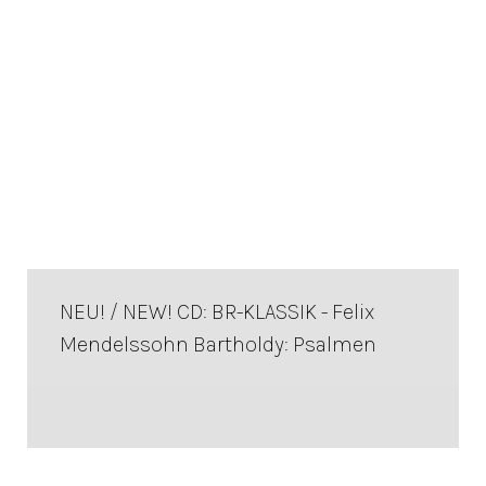
NEU! / NEW! CD: BR-KLASSIK - Felix
Mendelssohn Bartholdy: Psalmen