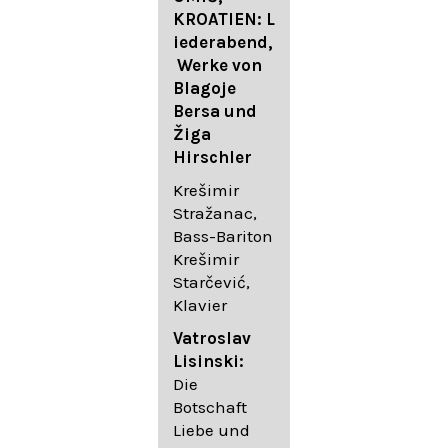
FESTIVAL
KROATIEN: L
FESTIVAL
iederabend,
ROGGENBUR
Die
Werke von
G - Georg
bekanntest
Blagoje
Friedrich
en Lieder
Bersa und
Händel:
von
Žiga
Saul HWV
Gustav
Hirschler
53
Mahler I
Johannes
Krešimir
Händel
Brahms I
Stražanac,
Festspielorc
Franz
Bass-Bariton
hester Halle
Schubert
Krešimir
Chorakadem
Starčević,
ie des
Krešimir
Klavier
Diademus-
Stražanac,
Festival
Bassbariton
Vatroslav
Benno
Hedayet
Lisinski:
Schachtner I
Djeddikar,
Die
Dirigent
Flügel
Botschaft
Liebe und
Catalina
Gustav