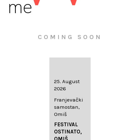
me
COMING SOON
16. August
25. August
30. August
2026
2026
2026
Knežev dvor,
Franjevački
Wallfahrtskir
Dubrovnik
samostan,
che Mariä
Omiš
Geburt
LIEDERABE
Roggenburg
ND
FESTIVAL
-Schießen
DUBROVNIK
OSTINATO,
SUMMER
OMIŠ,
DIADEMUS