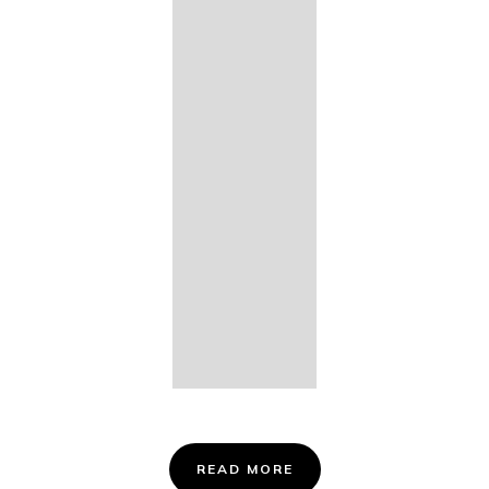
14. Des
Fischers
Liebesglück,
D. 933
15. "Auf der
Bruck" D.
853
16. "Im
Abendrot" D.
799
Info &
Tickets
READ MORE