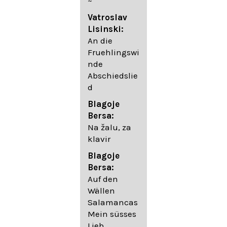
~
05. Urlicht
Vatroslav
Johannes
Lisinski:
Brahms:
An die
Lieder
Fruehlingswi
06. Wir
nde
wandelten,
Abschiedslie
op. 96,2 (aus
d
dem
Ungarischen
Blagoje
- Daumer)
Bersa:
07.
Na žalu, za
Unbewegte
klavir
laue Luft op.
Blagoje
57,8
Bersa:
08. Du
Auf den
sprichst,
Wällen
dass ich
Salamancas
mich
Mein süsses
täuschte op.
Lieb