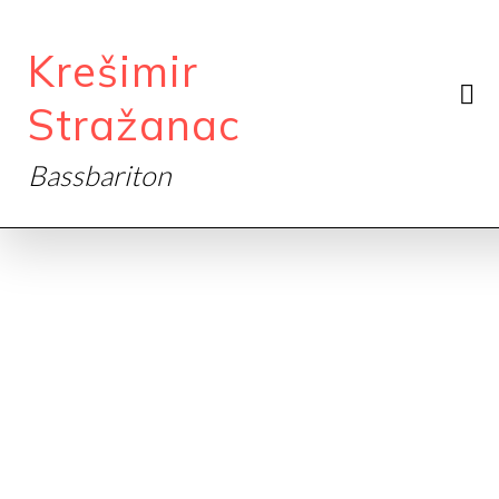
Krešimir
Stražanac
Bassbariton