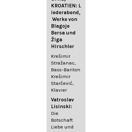
FESTIVAL
KROATIEN: L
FESTIVAL
iederabend,
ROGGENBUR
Die
Werke von
G - Georg
bekanntest
Blagoje
Friedrich
en Lieder
Bersa und
Händel:
von
Žiga
Saul HWV
Gustav
Hirschler
53
Mahler I
Johannes
Krešimir
Händel
Brahms I
Stražanac,
Festspielorc
Franz
Bass-Bariton
hester Halle
Schubert
Krešimir
Chorakadem
Starčević,
ie des
Krešimir
Klavier
Diademus-
Stražanac,
Festival
Bassbariton
Vatroslav
Benno
Hedayet
Lisinski:
Schachtner I
Djeddikar,
Die
Dirigent
Flügel
Botschaft
Liebe und
Catalina
Gustav