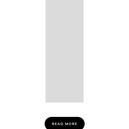
14. Des
Fischers
Liebesglück,
D. 933
15. "Auf der
Bruck" D.
853
16. "Im
Abendrot" D.
799
Info &
Tickets
READ MORE