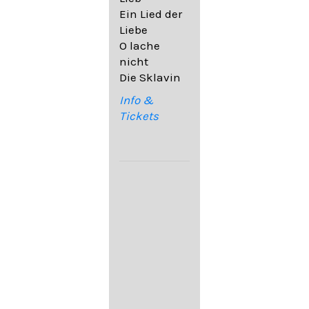
32,6
Ein Lied der
09. Ach,
Liebe
wende
O lache
diesen Blick
nicht
op. 67,4
Die Sklavin
10. Auf dem
Kirchhofe op.
Info &
105,4
Tickets
11. Von
ewiger Liebe
op. 43,1
Franz
Schubert:
12. "Der
Einsame" D.
800
13. "Im
Frühling" D.
882