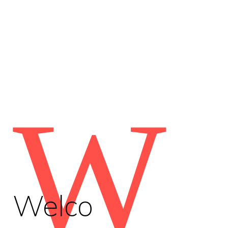
W
Welco