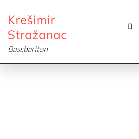
Krešimir
Stražanac
Bassbariton