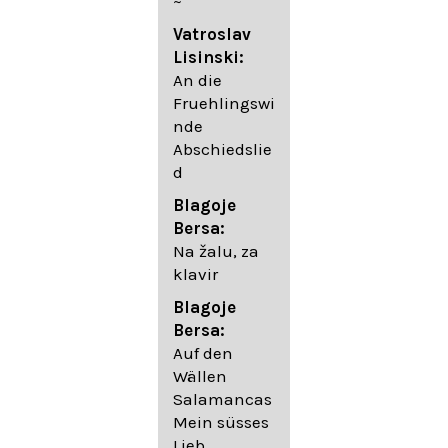
~
05. Urlicht
Vatroslav
Johannes
Lisinski:
Brahms:
An die
Lieder
Fruehlingswi
06. Wir
nde
wandelten,
Abschiedslie
op. 96,2 (aus
d
dem
Ungarischen
Blagoje
- Daumer)
Bersa:
07.
Na žalu, za
Unbewegte
klavir
laue Luft op.
Blagoje
57,8
Bersa:
08. Du
Auf den
sprichst,
Wällen
dass ich
Salamancas
mich
Mein süsses
täuschte op.
Lieb