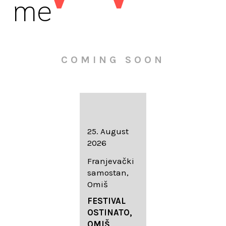
me
COMING SOON
16. August
25. August
30. August
2026
2026
2026
Knežev dvor,
Franjevački
Wallfahrtskir
Dubrovnik
samostan,
che Mariä
Omiš
Geburt
LIEDERABE
Roggenburg
ND
FESTIVAL
-Schießen
DUBROVNIK
OSTINATO,
SUMMER
OMIŠ,
DIADEMUS