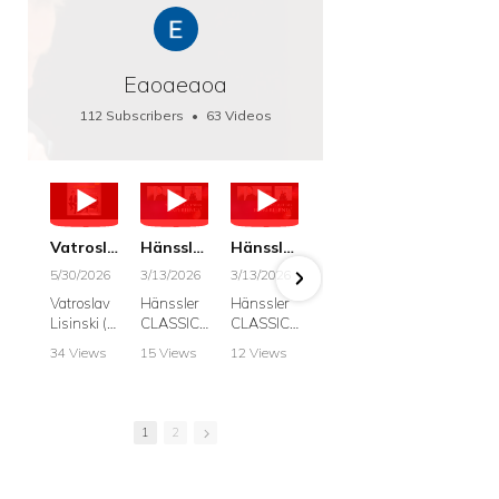
Eaoaeaoa
112 Subscribers
•
63 Videos
•
66K Views
Vatroslav Lisinski: Die Botschaft / The Message, Haenssler CLASSIC 25063
Hänssler CLASSIC: Album "Schwanengesang" (Strazanac I Tchakarova) English
Hänssler CLASSIC: Album "Schwanengesang" (Strazanac I Tchakarova)
hr2: Fruehkritik 1. Dezember 2025 - Franz Schubert: “Die Winterreise” D911
Bach: "Doch weichet, ihr tollen, vergeblich
5/30/2026
3/13/2026
3/13/2026
12/1/2025
6/7/2025
Vatroslav
Hänssler
Hänssler
hr2:
Krešimir
Lisinski (:
CLASSIC
CLASSIC
Frühkritik,
Stražana
Die
Album
Album
1.
, Bass
34 Views
15 Views
12 Views
41 Views
187 View
Botschaft /
Schwane
Schwane
Dezember
•
0 Likes
•
2 Likes
•
2 Likes
•
1 Likes
•
7 Likes
The
ngesang
ngesang
2025
Johann
•
0
•
0
•
0
•
0
•
0
Message
Franz
Franz
Franz
Sebastian
Comments
Comments
Comments
Comments
Comment
Schubert I
Schubert I
Schubert:
Bach:
1
2
Krešimir
Frances
Frances
Die
BWV 8,
Stražanac
Allitsen:
Allitsen
Winterreis
"Liebster
I Bass-
Lieder
Lieder
e D.911
Gott,