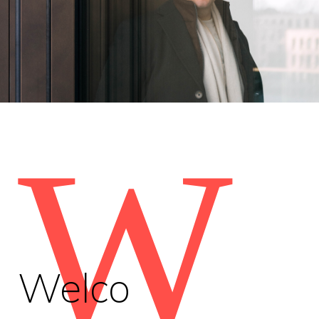
W
Welco