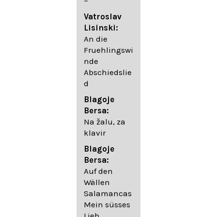
~
05. Urlicht
Vatroslav
Johannes
Lisinski:
Brahms:
An die
Lieder
Fruehlingswi
06. Wir
nde
wandelten,
Abschiedslie
op. 96,2 (aus
d
dem
Ungarischen
Blagoje
- Daumer)
Bersa:
07.
Na žalu, za
Unbewegte
klavir
laue Luft op.
Blagoje
57,8
Bersa:
08. Du
Auf den
sprichst,
Wällen
dass ich
Salamancas
mich
Mein süsses
täuschte op.
Lieb