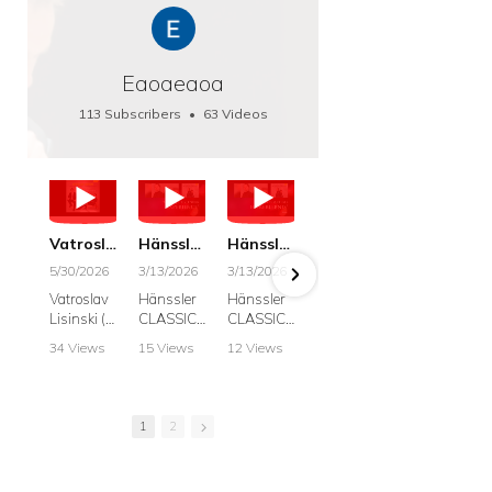
Eaoaeaoa
113 Subscribers
•
63 Videos
•
66K Views
Vatroslav Lisinski: Die Botschaft / The Message, Haenssler CLASSIC 25063
Hänssler CLASSIC: Album "Schwanengesang" (Strazanac I Tchakarova) English
Hänssler CLASSIC: Album "Schwanengesang" (Strazanac I Tchakarova)
hr2: Fruehkritik 1. Dezember 2025 - Franz Schubert: “Die Winterreise” D911
Bach: "Doch weichet, ihr tollen, vergeblich
5/30/2026
3/13/2026
3/13/2026
12/1/2025
6/7/2025
Vatroslav
Hänssler
Hänssler
hr2:
Krešimir
Lisinski (:
CLASSIC
CLASSIC
Frühkritik,
Stražana
Die
Album
Album
1.
, Bass
34 Views
15 Views
12 Views
41 Views
187 View
Botschaft /
Schwane
Schwane
Dezember
•
0 Likes
•
2 Likes
•
2 Likes
•
1 Likes
•
7 Likes
The
ngesang
ngesang
2025
Johann
•
0
•
0
•
0
•
0
•
0
Message
Franz
Franz
Franz
Sebastian
Comments
Comments
Comments
Comments
Comment
Schubert I
Schubert I
Schubert:
Bach:
1
2
Krešimir
Frances
Frances
Die
BWV 8,
Stražanac
Allitsen:
Allitsen
Winterreis
"Liebster
I Bass-
Lieder
Lieder
e D.911
Gott,