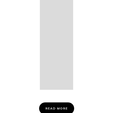
14. Des
Fischers
Liebesglück,
D. 933
15. "Auf der
Bruck" D.
853
16. "Im
Abendrot" D.
799
Info &
Tickets
READ MORE