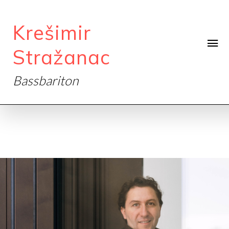
Krešimir
Stražanac
Bassbariton