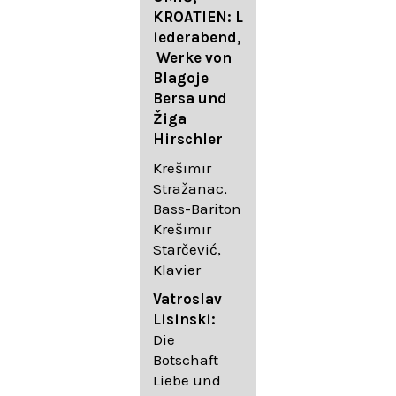
FESTIVAL
KROATIEN: L
FESTIVAL
iederabend,
ROGGENBUR
Die
Werke von
G - Georg
bekanntest
Blagoje
Friedrich
en Lieder
Bersa und
Händel:
von
Žiga
Saul HWV
Gustav
Hirschler
53
Mahler I
Johannes
Krešimir
Händel
Brahms I
Stražanac,
Festspielorc
Franz
Bass-Bariton
hester Halle
Schubert
Krešimir
Chorakadem
Starčević,
ie des
Krešimir
Klavier
Diademus-
Stražanac,
Festival
Bassbariton
Vatroslav
Benno
Hedayet
Lisinski:
Schachtner I
Djeddikar,
Die
Dirigent
Flügel
Botschaft
Liebe und
Catalina
Gustav