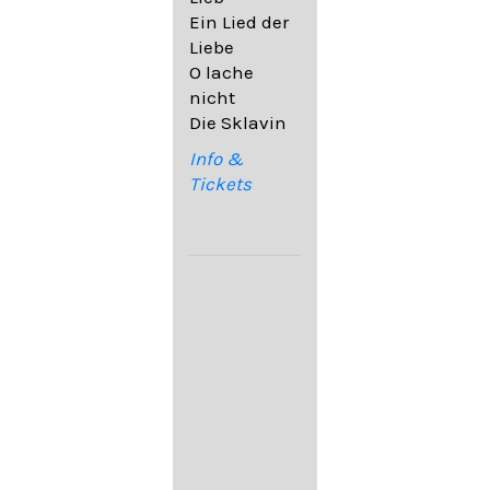
32,6
Ein Lied der
09. Ach,
Liebe
wende
O lache
diesen Blick
nicht
op. 67,4
Die Sklavin
10. Auf dem
Kirchhofe op.
Info &
105,4
Tickets
11. Von
ewiger Liebe
op. 43,1
Franz
Schubert:
12. "Der
Einsame" D.
800
13. "Im
Frühling" D.
882