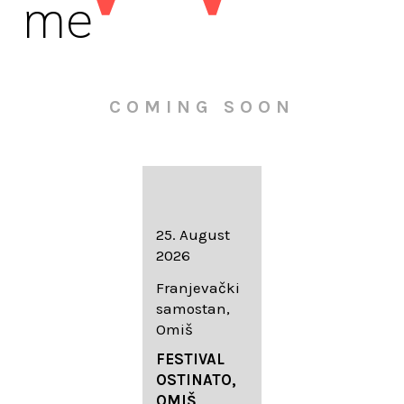
me
COMING SOON
16. August
25. August
30. August
2026
2026
2026
Knežev dvor,
Franjevački
Wallfahrtskir
Dubrovnik
samostan,
che Mariä
Omiš
Geburt
LIEDERABE
Roggenburg
ND
FESTIVAL
-Schießen
DUBROVNIK
OSTINATO,
SUMMER
OMIŠ,
DIADEMUS