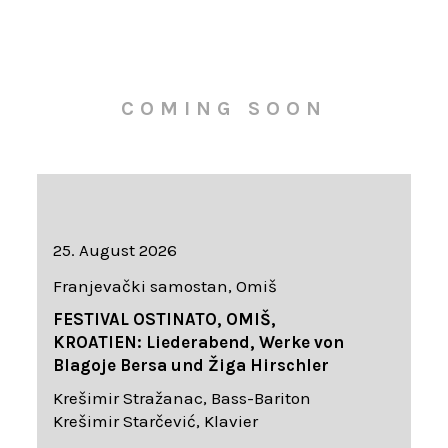
COMING SOON
25. August 2026
Franjevački samostan, Omiš
FESTIVAL OSTINATO, OMIŠ,
KROATIEN: Liederabend, Werke von
Blagoje Bersa und Žiga Hirschler
Krešimir Stražanac, Bass-Bariton
Krešimir Starčević, Klavier