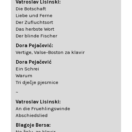
Vatroslav Lisinski:
Die Botschaft
Liebe und Ferne
Der Zufluchtsort
Das herbste Wort
Der blinde Fischer
Dora Pejačević:
Vertige, Valse-Boston za klavir
Dora Pejačević
Ein Schrei
Warum
Tri dječje pjesmice
~
Vatroslav Lisinski:
An die Fruehlingswinde
Abschiedslied
Blagoje Bersa:
Na žalu, za klavir