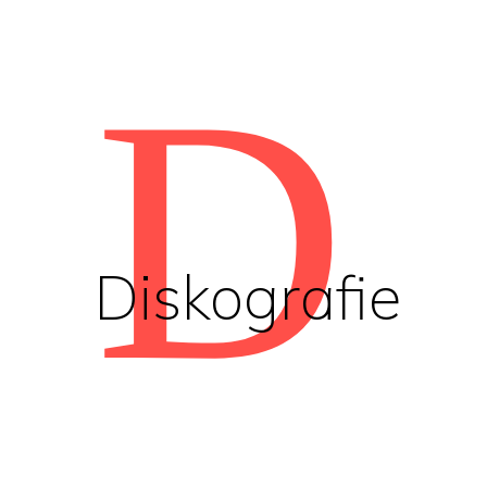
D
Diskografie