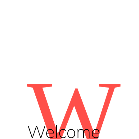
W
Welcome