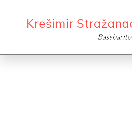
Krešimir Stražana
Bassbarit