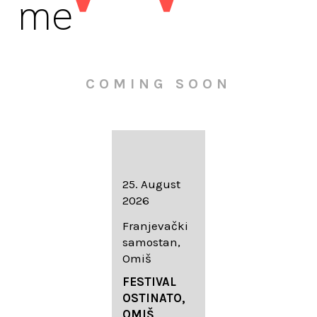
me
COMING SOON
16. August
25. August
30. August
2026
2026
2026
Knežev dvor,
Franjevački
Wallfahrtskir
Dubrovnik
samostan,
che Mariä
Omiš
Geburt
LIEDERABE
Roggenburg
ND
FESTIVAL
-Schießen
DUBROVNIK
OSTINATO,
SUMMER
OMIŠ,
DIADEMUS