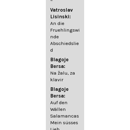
~
05. Urlicht
Vatroslav
Johannes
Lisinski:
Brahms:
An die
Lieder
Fruehlingswi
06. Wir
nde
wandelten,
Abschiedslie
op. 96,2 (aus
d
dem
Ungarischen
Blagoje
- Daumer)
Bersa:
07.
Na žalu, za
Unbewegte
klavir
laue Luft op.
Blagoje
57,8
Bersa:
08. Du
Auf den
sprichst,
Wällen
dass ich
Salamancas
mich
Mein süsses
täuschte op.
Lieb