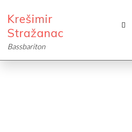
Krešimir
Stražanac
Bassbariton