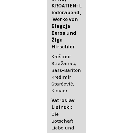
FESTIVAL
KROATIEN: L
FESTIVAL
iederabend,
ROGGENBUR
Die
Werke von
G - Georg
bekanntest
Blagoje
Friedrich
en Lieder
Bersa und
Händel:
von
Žiga
Saul HWV
Gustav
Hirschler
53
Mahler I
Johannes
Krešimir
Händel
Brahms I
Stražanac,
Festspielorc
Franz
Bass-Bariton
hester Halle
Schubert
Krešimir
Chorakadem
Starčević,
ie des
Krešimir
Klavier
Diademus-
Stražanac,
Festival
Bassbariton
Vatroslav
Benno
Hedayet
Lisinski:
Schachtner I
Djeddikar,
Die
Dirigent
Flügel
Botschaft
Liebe und
Catalina
Gustav