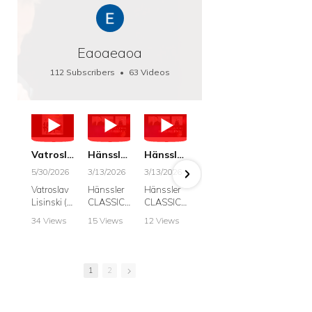
Eaoaeaoa
112 Subscribers
•
63 Videos
•
66K Views
Vatroslav Lisinski: Die Botschaft / The Message, Haenssler CLASSIC 25063
Hänssler CLASSIC: Album "Schwanengesang" (Strazanac I Tchakarova) English
Hänssler CLASSIC: Album "Schwanengesang" (Strazanac I Tchakarova)
hr2: Fruehkritik 1. Dezember 2025 - Franz Schubert: “Die Winterreise” D911
Bach: "Doch weichet, ihr tollen, vergeblich
5/30/2026
3/13/2026
3/13/2026
12/1/2025
6/7/2025
Vatroslav
Hänssler
Hänssler
hr2:
Krešimir
Lisinski (:
CLASSIC
CLASSIC
Frühkritik,
Stražana
Die
Album
Album
1.
, Bass
34 Views
15 Views
12 Views
41 Views
187 View
Botschaft /
Schwane
Schwane
Dezember
•
0 Likes
•
2 Likes
•
2 Likes
•
1 Likes
•
7 Likes
The
ngesang
ngesang
2025
Johann
•
0
•
0
•
0
•
0
•
0
Message
Franz
Franz
Franz
Sebastian
Comments
Comments
Comments
Comments
Comment
Schubert I
Schubert I
Schubert:
Bach:
1
2
Krešimir
Frances
Frances
Die
BWV 8,
Stražanac
Allitsen:
Allitsen
Winterreis
"Liebster
I Bass-
Lieder
Lieder
e D.911
Gott,