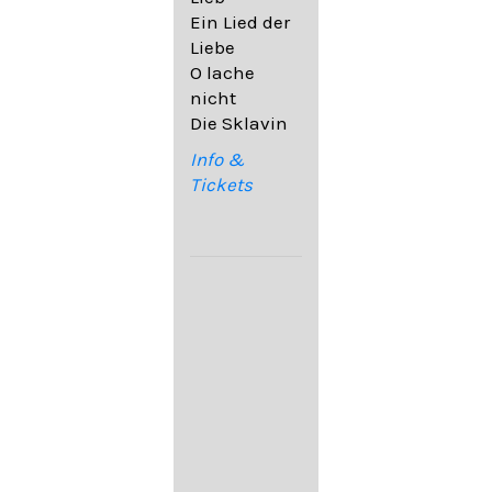
32,6
Ein Lied der
09. Ach,
Liebe
wende
O lache
diesen Blick
nicht
op. 67,4
Die Sklavin
10. Auf dem
Kirchhofe op.
Info &
105,4
Tickets
11. Von
ewiger Liebe
op. 43,1
Franz
Schubert:
12. "Der
Einsame" D.
800
13. "Im
Frühling" D.
882