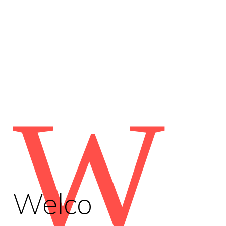
W
Welco