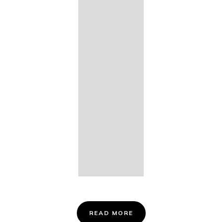
14. Des
Fischers
Liebesglück,
D. 933
15. "Auf der
Bruck" D.
853
16. "Im
Abendrot" D.
799
Info &
Tickets
READ MORE