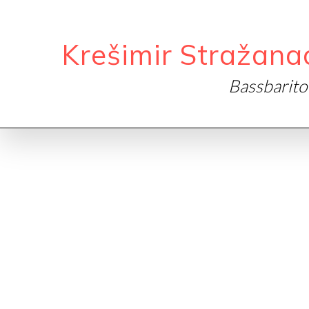
Krešimir Stražana
Bassbarit