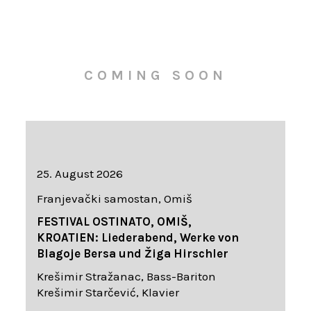
COMING SOON
25. August 2026
Franjevački samostan, Omiš
FESTIVAL OSTINATO, OMIŠ,
KROATIEN: Liederabend, Werke von
Blagoje Bersa und Žiga Hirschler
Krešimir Stražanac, Bass-Bariton
Krešimir Starčević, Klavier