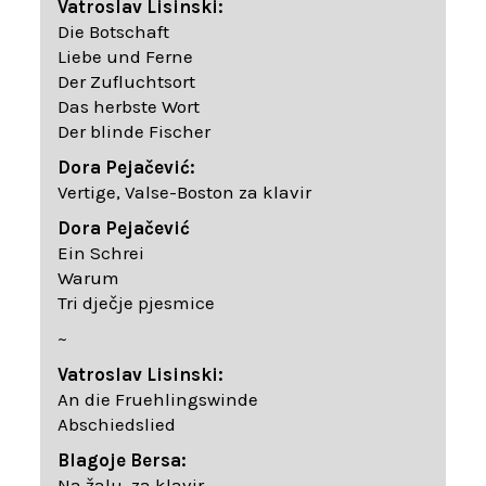
Vatroslav Lisinski:
Die Botschaft
Liebe und Ferne
Der Zufluchtsort
Das herbste Wort
Der blinde Fischer
Dora Pejačević:
Vertige, Valse-Boston za klavir
Dora Pejačević
Ein Schrei
Warum
Tri dječje pjesmice
~
Vatroslav Lisinski:
An die Fruehlingswinde
Abschiedslied
Blagoje Bersa:
Na žalu, za klavir