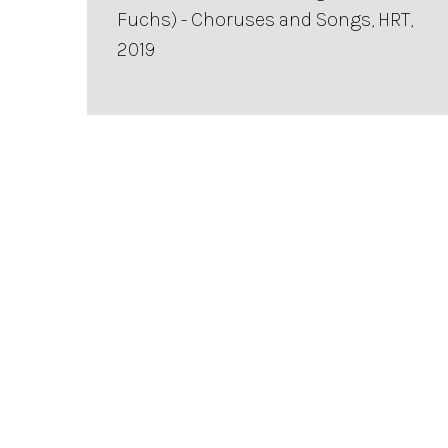
Fuchs) - Choruses and Songs, HRT,
2019