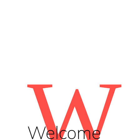
W
Welcome