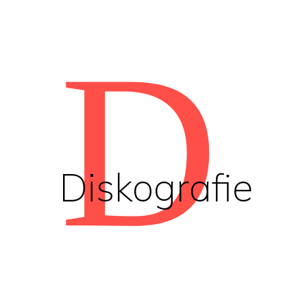
D
Diskografie